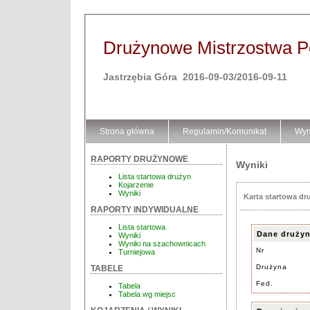
Drużynowe Mistrzostwa Pol
Jastrzębia Góra 2016-09-03/2016-09-11
Strona główna
Regulamin/Komunikat
Wyn
RAPORTY DRUŻYNOWE
Wyniki
Lista startowa drużyn
Kojarzenie
Wyniki
Karta startowa dr
RAPORTY INDYWIDUALNE
Lista startowa
Dane druży
Wyniki
Wyniki na szachownicach
Nr
Turniejowa
Drużyna
TABELE
Fed.
Tabela
Tabela wg miejsc