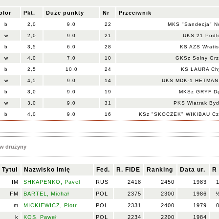
olor
Pkt.
Duże punkty
Nr
Przeciwnik
b
2,0
9.0
22
MKS "Sandecja" N
w
2,0
9.0
21
UKS 21 Podl
b
3,5
6.0
28
KS AZS Wratis
w
4,0
7.0
10
GKSz Solny Gr
b
2,5
10.0
24
KS LAURA Chy
w
4,5
9.0
14
UKS MDK-1 HETMAN
b
3,0
9.0
19
MKSz GRYF Dę
w
3,0
9.0
31
PKS Wiatrak By
b
4,0
9.0
16
KSz "SKOCZEK" WIKIBAU Cze
w drużyny
Tytuł
Nazwisko Imię
Fed.
R. FIDE
Ranking
Data ur.
R
IM
SHKAPENKO, Pavel
RUS
2418
2450
1983
FM
BARTEL, Michał
POL
2375
2300
1986
m
MICKIEWICZ, Piotr
POL
2331
2400
1979
k
KOS, Paweł
POL
2234
2200
1984