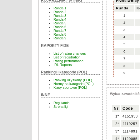
KOJARZENIA / WYNIKI
Przeciwnicy
Runda
K
Runda 1
Runda 2
1
Runda 3
Runda 4
2
Runda 5
Runda 6
3
Runda 7
Runda 8
4
Runda 9
5
RAPORTY FIDE
6
List of rating changes
List of registration
7
Rating performance
IRL Reports
8
Rankingi i kategorie (POL)
9
Ranking uzyskany (POL)
Normy na kategorie (POL)
Klasy sportowe (POL)
Wykaz zawodnikó
INNE
Regulamin
Strona ligi
Nr
Code
1*
4151933
2*
1119257
3*
1114891
4*
1120085