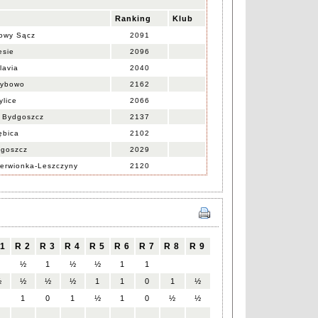
Ranking
Klub
owy Sącz
2091
esie
2096
lavia
2040
zybowo
2162
lice
2066
 Bydgoszcz
2137
bica
2102
dgoszcz
2029
rwionka-Leszczyny
2120
 1
R 2
R 3
R 4
R 5
R 6
R 7
R 8
R 9
1
½
1
½
½
1
1
½
½
½
½
1
1
0
1
½
0
1
0
1
½
1
0
½
½