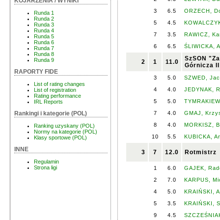
KOJARZENIA / WYNIKI
3
6.5
ORZECH, Do
Runda 1
Runda 2
5
4.5
KOWALCZYK,
Runda 3
Runda 4
7
3.5
RAWICZ, Ka
Runda 5
Runda 6
6
6.5
ŚLIWICKA, Al
Runda 7
Runda 8
SzSON "Za
Runda 9
2
1
11.0
Górnicza II
RAPORTY FIDE
3
5.0
SZWED, Jac
List of rating changes
4
4.0
JEDYNAK, R
List of registration
Rating performance
5
5.0
TYMRAKIEWI
IRL Reports
7
4.0
GMAJ, Krzys
Rankingi i kategorie (POL)
8
4.0
MORKISZ, B
Ranking uzyskany (POL)
Normy na kategorie (POL)
10
5.5
KUBICKA, A
Klasy sportowe (POL)
INNE
3
7
12.0
Rotmistrz
Regulamin
Strona ligi
1
6.0
GAJEK, Rad
2
7.0
KARPUS, Mi
4
5.0
KRAIŃSKI, A
5
3.5
KRAIŃSKI, S
9
4.5
SZCZEŚNIAK