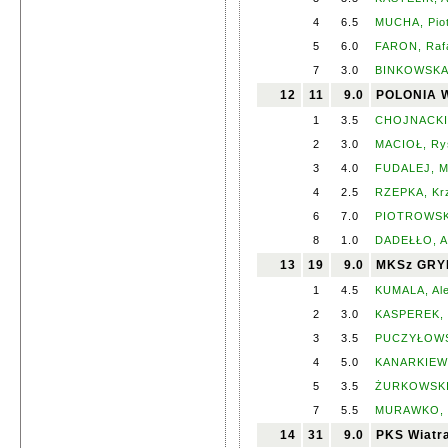
4
6.5
MUCHA, Pio
5
6.0
FARON, Raf
7
3.0
BINKOWSKA,
12
11
9.0
POLONIA 
1
3.5
CHOJNACKI,
2
3.0
MACIOŁ, Ry
3
4.0
FUDALEJ, M
4
2.5
RZEPKA, Kr
6
7.0
PIOTROWSKI
8
1.0
DADEŁŁO, A
13
19
9.0
MKSz GRYF
1
4.5
KUMALA, Al
2
3.0
KASPEREK, 
3
3.5
PUCZYŁOWSK
4
5.0
KANARKIEWI
5
3.5
ŻURKOWSKI,
7
5.5
MURAWKO, 
14
31
9.0
PKS Wiatr