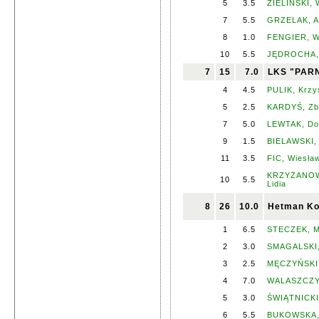
5
3.5
ZIELIŃSKI, 
7
5.5
GRZELAK, A
8
1.0
FENGIER, Wi
10
5.5
JĘDROCHA, 
7
15
7.0
LKS "PARN
4
4.5
PULIK, Krzy
5
2.5
KARDYŚ, Zb
7
5.0
LEWTAK, Do
9
1.5
BIELAWSKI, 
11
3.5
FIC, Wiesła
KRZYŻANOW
10
5.5
Lidia
8
26
10.0
Hetman Ko
1
6.5
STECZEK, M
2
3.0
SMAGALSKI,
3
2.5
MĘCZYŃSKI,
4
7.0
WALASZCZYK
5
3.0
ŚWIĄTNICKI,
6
5.5
BUKOWSKA, 