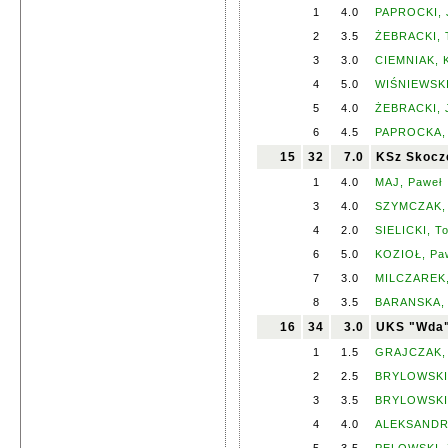
1
4.0
PAPROCKI, 
2
3.5
ŻEBRACKI, 
3
3.0
CIEMNIAK, K
4
5.0
WIŚNIEWSKI
5
4.0
ŻEBRACKI, 
6
4.5
PAPROCKA, 
15
32
7.0
KSz Skocze
1
4.0
MAJ, Paweł
3
4.0
SZYMCZAK, 
4
2.0
SIELICKI, T
6
5.0
KOZIOŁ, Pa
7
3.0
MILCZAREK,
8
3.5
BARANSKA, 
16
34
3.0
UKS "Wda"
1
1.5
GRAJCZAK, 
2
2.5
BRYLOWSKI,
3
3.5
BRYLOWSKI,
4
4.0
ALEKSANDR