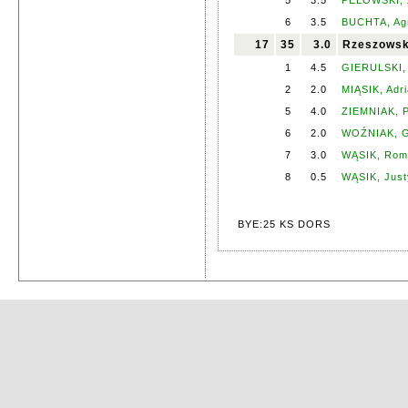
5
3.5
PELOWSKI, 
6
3.5
BUCHTA, Ag
17
35
3.0
Rzeszowsk
1
4.5
GIERULSKI, 
2
2.0
MIĄSIK, Adr
5
4.0
ZIEMNIAK, P
6
2.0
WOŹNIAK, G
7
3.0
WĄSIK, Rom
8
0.5
WĄSIK, Jus
BYE:25 KS DORS