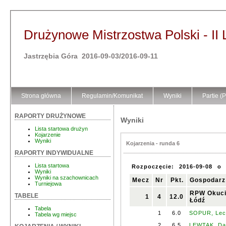
Drużynowe Mistrzostwa Polski - II 
Jastrzębia Góra 2016-09-03/2016-09-11
Strona główna
Regulamin/Komunikat
Wyniki
Partie (
RAPORTY DRUŻYNOWE
Wyniki
Lista startowa drużyn
Kojarzenie
Wyniki
Kojarzenia - runda 6
RAPORTY INDYWIDUALNE
Lista startowa
Rozpoczęcie:
2016-09-08
o
Wyniki
Wyniki na szachownicach
Mecz
Nr
Pkt.
Gospodarz
Turniejowa
RPW Okuci
TABELE
1
4
12.0
Łódź
Tabela
1
6.0
SOPUR, Lec
Tabela wg miejsc
2
6.5
LEWTAK, Da