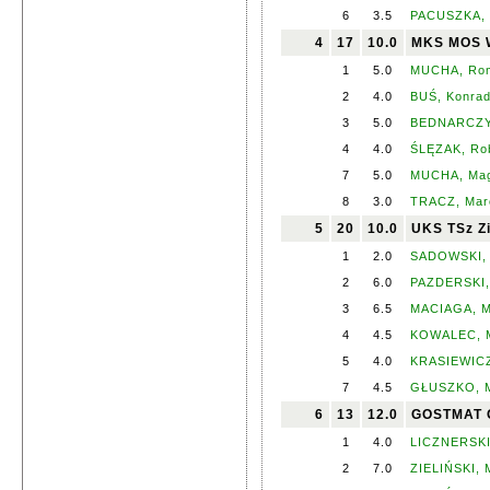
6
3.5
PACUSZKA, W
4
17
10.0
MKS MOS W
1
5.0
MUCHA, Ro
2
4.0
BUŚ, Konra
3
5.0
BEDNARCZY
4
4.0
ŚLĘZAK, Ro
7
5.0
MUCHA, Mag
8
3.0
TRACZ, Marc
5
20
10.0
UKS TSz Zi
1
2.0
SADOWSKI, 
2
6.0
PAZDERSKI,
3
6.5
MACIAGA, M
4
4.5
KOWALEC, M
5
4.0
KRASIEWICZ
7
4.5
GŁUSZKO, M
6
13
12.0
GOSTMAT G
1
4.0
LICZNERSKI
2
7.0
ZIELIŃSKI, 