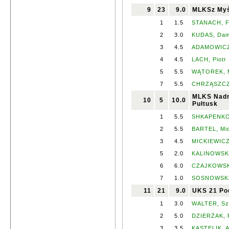
9
23
9.0
MLKSz Myś
1
1.5
STANACH, F
2
3.0
KUDAS, Dam
3
4.5
ADAMOWICZ,
4
4.5
LACH, Piotr
5
5.5
WĄTOREK, M
7
5.5
CHRZĄSZCZ,
MLKS Nadn
10
5
10.0
Pułtusk
1
5.5
SHKAPENKO,
2
5.5
BARTEL, Mi
3
4.5
MICKIEWICZ,
5
2.0
KALINOWSK
6
6.0
CZAJKOWSK
7
1.0
SOSNOWSKA,
11
21
9.0
UKS 21 Po
1
3.0
WALTER, S
2
5.0
DZIERŻAK, 
3
3.5
KASTELIK, A