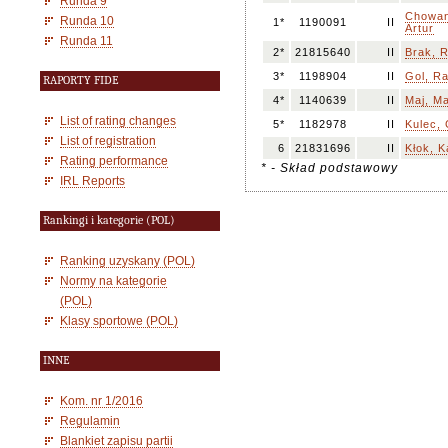
Runda 9
Chowan
Runda 10
1*
1190091
II
Artur
Runda 11
2*
21815640
II
Brak, 
3*
1198904
II
Gol, Ra
RAPORTY FIDE
4*
1140639
II
Maj, Ma
List of rating changes
5*
1182978
II
Kulec, 
List of registration
6
21831696
II
Kłok, 
Rating performance
* - Skład podstawowy
IRL Reports
Rankingi i kategorie (POL)
Ranking uzyskany (POL)
Normy na kategorie
(POL)
Klasy sportowe (POL)
INNE
Kom. nr 1/2016
Regulamin
Blankiet zapisu partii