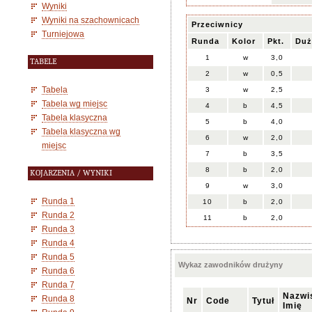
Wyniki
Wyniki na szachownicach
Przeciwnicy
Turniejowa
Runda
Kolor
Pkt.
Duż
1
w
3,0
TABELE
2
w
0,5
Tabela
3
w
2,5
Tabela wg miejsc
4
b
4,5
Tabela klasyczna
5
b
4,0
Tabela klasyczna wg
6
w
2,0
miejsc
7
b
3,5
8
b
2,0
KOJARZENIA / WYNIKI
9
w
3,0
Runda 1
10
b
2,0
Runda 2
11
b
2,0
Runda 3
Runda 4
Runda 5
Wykaz zawodników drużyny
Runda 6
Runda 7
Nazwi
Runda 8
Nr
Code
Tytuł
Imię