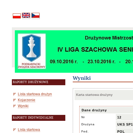
Wyniki
RAPORTY DRUŻYNOWE
Lista startowa drużyn
Karta startowa drużyny
Kojarzenie
Wyniki
Dane drużyny
Nr
12
RAPORTY INDYWIDUALNE
Drużyna
UKS SP1 
Lista startowa
Fed.
POL