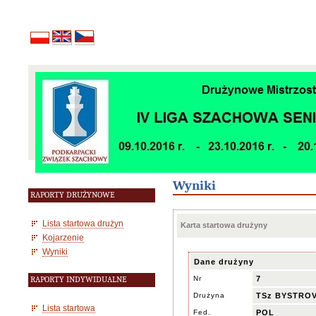
Wyniki
RAPORTY DRUŻYNOWE
Lista startowa drużyn
Karta startowa drużyny
Kojarzenie
Wyniki
Dane drużyny
Nr
7
RAPORTY INDYWIDUALNE
Drużyna
TSz BYSTROV
Lista startowa
Fed.
POL