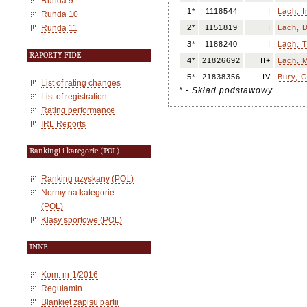
Runda 9
1*
1118544
I
Lach, 
Runda 10
Runda 11
2*
1151819
I
Lach, 
3*
1188240
I
Lach, 
RAPORTY FIDE
4*
21826692
II+
Lach, 
5*
21838356
IV
Bury, G
List of rating changes
* - Skład podstawowy
List of registration
Rating performance
IRL Reports
Rankingi i kategorie (POL)
Ranking uzyskany (POL)
Normy na kategorie
(POL)
Klasy sportowe (POL)
INNE
Kom. nr 1/2016
Regulamin
Blankiet zapisu partii