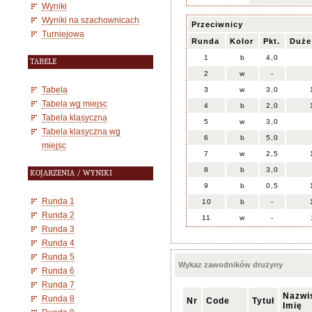
Wyniki
Wyniki na szachownicach
Przeciwnicy
Turniejowa
Runda
Kolor
Pkt.
Duże
1
b
4,0
TABELE
2
w
-
Tabela
3
w
3,0
Tabela wg miejsc
4
b
2,0
Tabela klasyczna
5
w
3,0
Tabela klasyczna wg
6
b
5,0
miejsc
7
w
2,5
8
b
3,0
KOJARZENIA / WYNIKI
9
b
0,5
Runda 1
10
b
-
Runda 2
11
w
-
Runda 3
Runda 4
Runda 5
Wykaz zawodników drużyny
Runda 6
Runda 7
Nazwi
Runda 8
Nr
Code
Tytuł
Imię