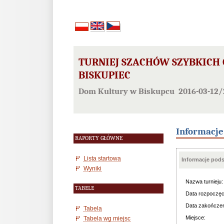
TURNIEJ SZACHÓW SZYBKICH 
BISKUPIEC
Dom Kultury w Biskupcu 2016-03-12/
Informacj
RAPORTY GŁÓWNE
Lista startowa
Informacje pod
Wyniki
Nazwa turnieju:
TABELE
Data rozpoczęc
Data zakończen
Tabela
Miejsce:
Tabela wg miejsc