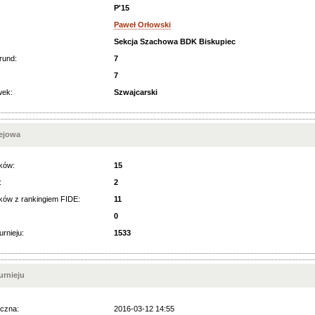
P'15
Paweł Orłowski
Sekcja Szachowa BDK Biskupiec
rund:
7
7
wek:
Szwajcarski
iejowa
ków:
15
:
2
ków z rankingiem FIDE:
11
0
urnieju:
1533
rnieju
czna:
2016-03-12 14:55