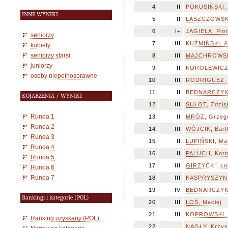
4
II
POKUSIŃSKI, 
INNE WYNIKI
5
II
LASZCZOWSKI
6
I+
JAGIEŁA, Piot
seniorzy
7
III
KUŹMIŃSKI, 
kobiety
seniorzy starsi
8
III
MAJCHROWSK
juniorzy
9
II
KOROLEWICZ,
osoby niepełnosprawne
10
III
RODRIGUEZ, 
11
II
BEDNARCZYK,
KOJARZENIA / WYNIKI
12
III
SUŁOT, Zdzis
Runda 1
13
II
MRÓZ, Grzeg
Runda 2
14
III
WÓJCIK, Bartł
Runda 3
15
II
ŁUPIŃSKI, Ma
Runda 4
16
II
PALUCH, Korn
Runda 5
17
III
GIRZYCKI, Łu
Runda 6
Runda 7
18
III
KASPRYSZYN,
19
IV
BEDNARCZYK,
Rankingi i kategorie (POL)
20
III
ŁOŚ, Maciej
21
III
KOPROWSKI, 
Ranking uzyskany (POL)
22
NAGŁY, Krzys