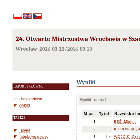
24. Otwarte Mistrzostwa Wrocławia w Szac
Wrocław 2016-03-12/2016-03-13
Wyniki
RAPORTY GŁÓWNE
Lista startowa
Wyniki - runda 7
Wyniki
M-ce
Tytuł
Nazwisko Im
TABELE
1
I
BĘŚ, Michał
2
II
KIEDOWSKI, A
Tabela
Tabela wg miejsc
3
II+
WÓJCIK, Grz