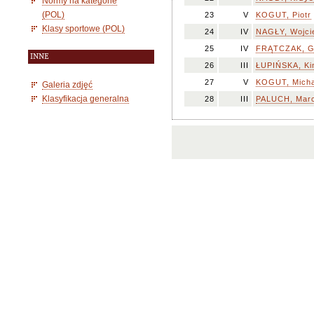
Normy na kategorie
(POL)
23
V
KOGUT, Piotr
Klasy sportowe (POL)
24
IV
NAGŁY, Wojci
25
IV
FRĄTCZAK, G
INNE
26
III
ŁUPIŃSKA, Ki
27
V
KOGUT, Micha
Galeria zdjęć
Klasyfikacja generalna
28
III
PALUCH, Marc