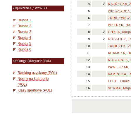
4
V
NAJDECKA, 
KOJARZENIA / WYNIKI
5
WIECZOREK,
6
JURKIEWICZ,
Runda 1
7
PIETRYK, Ha
Runda 2
Runda 3
8
IV
CHYLA, Alicja
Runda 4
9
V
DOSKOCZ, D
Runda 5
10
JANICZEK, Z
Runda 6
11
ADAMSKA, H
12
ROSŁONEK, O
Rankingi i kategorie (POL)
13
PAWLICZAK, 
Ranking uzyskany (POL)
14
KAMIŃSKA, R
Normy na kategorie
15
LECH, Emilia
(POL)
16
SURMA, Maja
Klasy sportowe (POL)