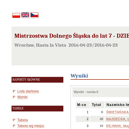
Mistrzostwa Dolnego Śląska do lat 7 - D
Wrocław, Hasta la Vista 2016-04-23/2016-04-23
Wyniki
RAPORTY GŁÓWNE
Lista startowa
Wyniki - runda 6
Wyniki
M-ce
Tytuł
Nazwisko I
TABELE
1
II
ŚMIETAŃSKA,
2
III
NAJDECKA, L
Tabela
Tabela wg miejsc
3
IV
REJMAN, Mag