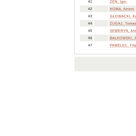
41
ZEŃ, Igor
42
HOMA, Antoni
43
GŁOWACKI, K
44
ŻUGAJ, Toma
45
SEWERYN, Ant
46
BALKOWSKI, 
47
PAWELEC, Fili