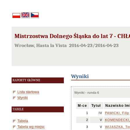
Mistrzostwa Dolnego Śląska do lat 7 - CH
Wrocław, Hasta la Vista 2016-04-23/2016-04-23
Wyniki
RAPORTY GŁÓWNE
Lista startowa
Wyniki - runda 6
Wyniki
M-ce
Tytuł
Nazwisko Im
TABELE
1
IV
PAWICKI, Filip
2
V
KOMENDECKI, 
Tabela
Tabela wg miejsc
3
V
WIJASZKA, T