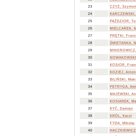
23
CZYŻ, Szymo
24
KARCZEWSKI, 
25
PAŹDZIOR, T
26
MIELCAREK, M
27
PRĘTKI, Franc
28
ŚMIETANKA, N
29
MINOROWICZ,
30
NOWAKOWSKI,
31
KOSIOR, Fran
32
KOZIEJ, Anton
33
BILIŃSKI, Mak
34
PETRYGA, Ale
35
MAJEWSKI, An
36
KOSIAREK, Ma
37
KYĆ, Damian
38
KRÓL, Karol
39
FYDA, Mikołaj
40
HACZKIEWICZ-