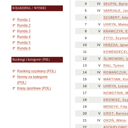
4
IV
SKUPIN, Barto
KOJARZENIA / WYNIKI
5
IV
VARRIALE, Ja
6
SZUBERT, Ad
Runda 1
7
V
UHRYN, Mate
Runda 2
Runda 3
8
V
KRAWCZYK, E
Runda 4
9
ŻYTO, Szymo
Runda 5
10
IV
HEBZDA, Igna
Runda 6
11
KOMENDECKI,
12
V
ŚLIWOWSKI, I
Rankingi i kategorie (POL)
13
V
RAU, Tymon
Ranking uzyskany (POL)
14
IV
ROMAŃCZUK, 
Normy na kategorie
15
V
MARTIIAN, Kos
(POL)
16
V
UHRYN, Łuka
Klasy sportowe (POL)
17
NOWOTNIK, Mi
18
KROWISZ, Sz
19
MENDYK, Filip
20
V
GROT, Bartos
21
IV
OKOŃ, Wiktor
22
ASZKIEŁOWICZ