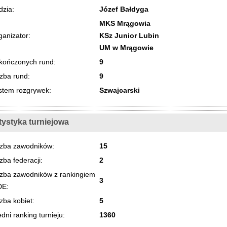
dzia:
Józef Bałdyga
MKS Mrągowia
ganizator:
KSz Junior Lubin
UM w Mrągowie
kończonych rund:
9
czba rund:
9
stem rozgrywek:
Szwajcarski
tystyka turniejowa
czba zawodników:
15
zba federacji:
2
czba zawodników z rankingiem
3
DE:
zba kobiet:
5
dni ranking turnieju:
1360