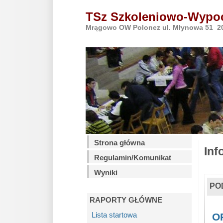
TSz Szkoleniowo-Wypo
Mrągowo OW Polonez ul. Młynowa 51 20
Strona główna
Inf
Regulamin/Komunikat
Wyniki
PO
RAPORTY GŁÓWNE
Lista startowa
OP