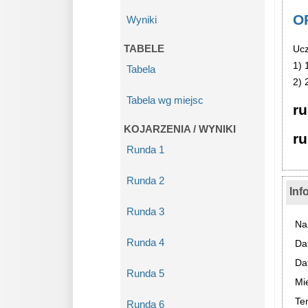
OP
Wyniki
TABELE
Ucz
1) 
Tabela
2) 
Tabela wg miejsc
ru
KOJARZENIA / WYNIKI
r
Runda 1
Runda 2
Inf
Runda 3
Na
Runda 4
Da
Da
Runda 5
Mi
Te
Runda 6