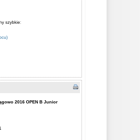
hy szybkie:
pcu)
ągowo 2016 OPEN B Junior
1