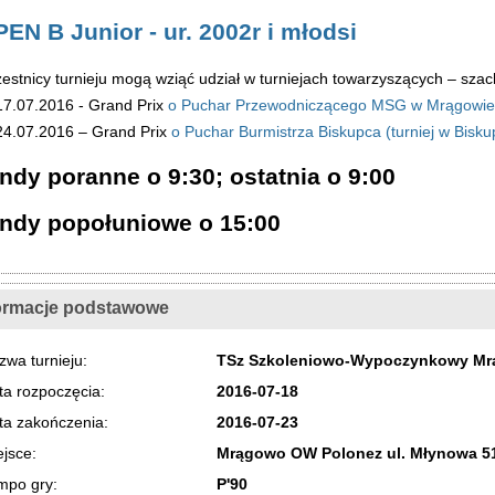
EN B Junior - ur. 2002r i młodsi
estnicy turnieju mogą wziąć udział w turniejach towarzyszących – szac
17.07.2016 - Grand Prix
o Puchar Przewodniczącego MSG w Mrągowie
24.07.2016 – Grand Prix
o Puchar Burmistrza Biskupca (turniej w Bisku
ndy poranne o 9:30; ostatnia o 9:00
undy popołuniowe o 15:00
ormacje podstawowe
zwa turnieju:
TSz Szkoleniowo-Wypoczynkowy Mr
ta rozpoczęcia:
2016-07-18
ta zakończenia:
2016-07-23
ejsce:
Mrągowo OW Polonez ul. Młynowa 5
mpo gry:
P'90