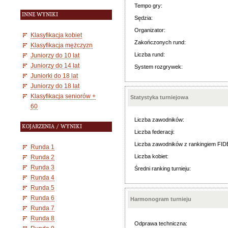
Tempo gry:
INNE WYNIKI
Sędzia:
Organizator:
Klasyfikacja kobiet
Zakończonych rund:
Klasyfikacja mężczyzn
Liczba rund:
Juniorzy do 10 lat
Juniorzy do 14 lat
System rozgrywek:
Juniorki do 18 lat
Juniorzy do 18 lat
Klasyfikacja seniorów +
Statystyka turniejowa
60
Liczba zawodników:
KOJARZENIA / WYNIKI
Liczba federacji:
Liczba zawodników z rankingiem FID
Runda 1
Liczba kobiet:
Runda 2
Runda 3
Średni ranking turnieju:
Runda 4
Runda 5
Runda 6
Harmonogram turnieju
Runda 7
Runda 8
Odprawa techniczna: