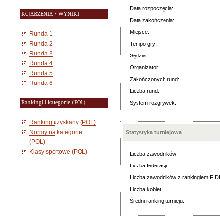
Data rozpoczęcia:
KOJARZENIA / WYNIKI
Data zakończenia:
Miejsce:
Runda 1
Runda 2
Tempo gry:
Runda 3
Sędzia:
Runda 4
Organizator:
Runda 5
Zakończonych rund:
Runda 6
Liczba rund:
Rankingi i kategorie (POL)
System rozgrywek:
Ranking uzyskany (POL)
Normy na kategorie
Statystyka turniejowa
(POL)
Klasy sportowe (POL)
Liczba zawodników:
Liczba federacji:
Liczba zawodników z rankingiem FID
Liczba kobiet:
Średni ranking turnieju: