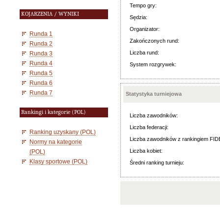
Tempo gry:
KOJARZENIA / WYNIKI
Sędzia:
Organizator:
Runda 1
Zakończonych rund:
Runda 2
Liczba rund:
Runda 3
Runda 4
System rozgrywek:
Runda 5
Runda 6
Runda 7
Statystyka turniejowa
Rankingi i kategorie (POL)
Liczba zawodników:
Liczba federacji:
Ranking uzyskany (POL)
Liczba zawodników z rankingiem FID
Normy na kategorie
Liczba kobiet:
(POL)
Klasy sportowe (POL)
Średni ranking turnieju: