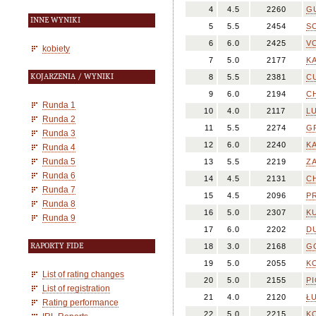
4
4.5
2260
G
INNE WYNIKI
5
5.5
2454
S
6
6.0
2425
VO
kobiety
7
5.0
2177
KA
KOJARZENIA / WYNIKI
8
5.5
2381
CU
9
6.0
2194
CH
Runda 1
10
4.0
2117
LU
Runda 2
11
5.5
2274
GR
Runda 3
12
6.0
2240
KA
Runda 4
Runda 5
13
5.5
2219
ZA
Runda 6
14
4.5
2131
C
Runda 7
15
4.5
2096
P
Runda 8
16
5.0
2307
KU
Runda 9
17
6.0
2202
DU
RAPORTY FIDE
18
3.0
2168
GO
19
5.0
2055
KO
List of rating changes
20
5.0
2155
P
List of registration
21
4.0
2120
ŁU
Rating performance
22
5.0
2215
K