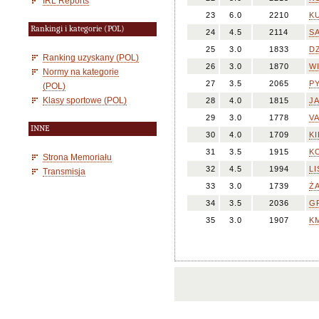
IRL Reports
23
6.0
2210
K
Rankingi i kategorie (POL)
24
4.5
2114
S
25
3.0
1833
DZ
Ranking uzyskany (POL)
26
3.0
1870
WI
Normy na kategorie
27
3.5
2065
P
(POL)
Klasy sportowe (POL)
28
4.0
1815
J
29
3.0
1778
V
INNE
30
4.0
1709
KI
31
3.5
1915
KO
Strona Memoriału
32
4.5
1994
LI
Transmisja
33
3.0
1739
ŻA
34
3.5
2036
G
35
3.0
1907
KM