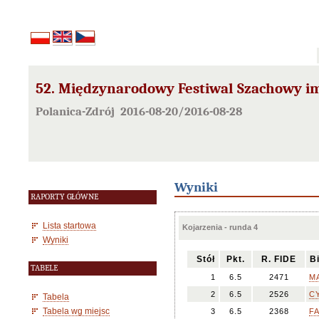
52. Międzynarodowy Festiwal Szachowy im
Polanica-Zdrój 2016-08-20/2016-08-28
Wyniki
RAPORTY GŁÓWNE
Lista startowa
Kojarzenia - runda 4
Wyniki
Stół
Pkt.
R. FIDE
B
TABELE
1
6.5
2471
MA
2
6.5
2526
C
Tabela
Tabela wg miejsc
3
6.5
2368
F