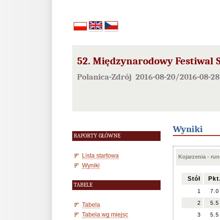
52. Międzynarodowy Festiwal 
Polanica-Zdrój 2016-08-20/2016-08-28
Wyniki
RAPORTY GŁÓWNE
Lista startowa
Kojarzenia - run
Wyniki
Stół
Pkt
TABELE
1
7.0
2
5.5
Tabela
Tabela wg miejsc
3
5.5