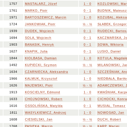
1757
MASTALARZ, Józef
1 - 0
KOZLOWSKI, Mar
1761
MARKO, Piotr
0 - 1
BUDNIK, Mateusz
1971
BARTOSZEWICZ, Marcin
1 - 0
KOZUBAL, Aleksa
1724
JANKOWIAK, Piotr
½ - ½
SŁABEK, Grzegor
1939
DUDEK, Wojciech
0 - 1
RUDECKI, Bartos
1694
SOLA, Wojciech
0 - 1
KACZMARSKA, J
1903
BANASIK, Henryk
0 - 1
SOWA, Wiktoria
1627
KNAPIK, Julia
0 - 1
LUSIO, Daniel
1844
KIOLBASA, Damian
1 - 0
KOTULA, Magdal
1492
KUPIECKI, Szymon
½ - ½
MILANOWSKI, Ja
1634
CZARNIECKA, Aleksandra
1 - 0
SZCZEŚNIAK, And
1966
KALMUK, Krzysztof
1 - 0
NIEDBAŁA, Bartło
1626
MAJEWSKI, Piotr
½ - ½
ADAMCZEWSKI, J
1913
KOSCIELNY, Edmond
1 - 0
KWAŚNIAK, Kacp
1633
CHOJNOWSKI, Robert
1 - 0
CICHOCKI, Konr
1616
OSSOLIŃSKA, Matylda
0 - 1
MUSIAŁ, Tomasz
1811
WASYLKIEWICZ, Andrzej
1 - 0
NOWOSAD, Jan
1608
CIESIELSKI, Jan
½ - ½
DUCH, Robert
1768
PASIEKA, Marcin
½ - ½
KARP, Maciej