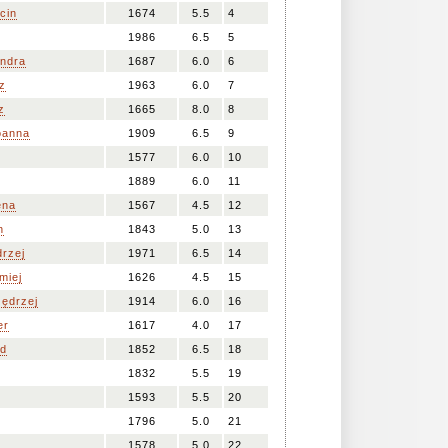
cin
1674
5.5
4
1986
6.5
5
ndra
1687
6.0
6
z
1963
6.0
7
z
1665
8.0
8
oanna
1909
6.5
9
1577
6.0
10
1889
6.0
11
ena
1567
4.5
12
n
1843
5.0
13
rzej
1971
6.5
14
miej
1626
4.5
15
ędrzej
1914
6.0
16
er
1617
4.0
17
ad
1852
6.5
18
1832
5.5
19
1593
5.5
20
1796
5.0
21
1578
5.0
22