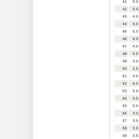
41
5.0
42
5.0
43
4.0
44
5.0
45
5.0
46
6.0
47
4.0
48
5.5
49
4.0
50
2.5
51
4.0
52
6.0
53
5.0
54
3.5
55
5.0
56
3.0
57
3.5
58
3.0
59
3.5