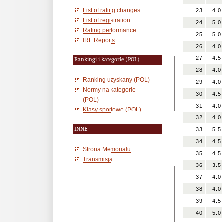
List of rating changes
23
4.0
List of registration
24
5.0
Rating performance
25
5.0
IRL Reports
26
4.0
27
4.5
Rankingi i kategorie (POL)
28
4.0
Ranking uzyskany (POL)
29
4.0
Normy na kategorie
30
4.5
(POL)
31
4.0
Klasy sportowe (POL)
32
4.0
INNE
33
5.5
34
4.5
Strona Memoriału
35
4.5
Transmisja
36
3.5
37
4.0
38
4.0
39
4.5
40
5.0