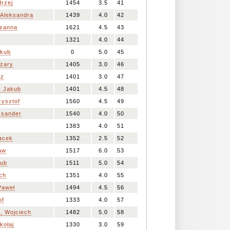
rzej
1454
3.5
41
leksandra
1439
4.0
42
zanna
1621
4.5
43
1321
4.0
44
kub
0
5.0
45
zary
1405
3.0
46
sz
1401
3.0
47
 Jakub
1401
4.5
48
ysztof
1560
4.5
49
ksander
1540
4.0
50
1383
4.0
51
acek
1352
2.5
52
aw
1517
6.0
53
ub
1511
5.0
54
ch
1351
4.0
55
aweł
1494
4.5
56
of
1333
4.0
57
 Wojciech
1482
5.0
58
ołaj
1330
3.0
59