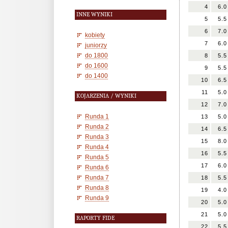
4
6.0
INNE WYNIKI
5
5.5
6
7.0
kobiety
7
6.0
juniorzy
do 1800
8
5.5
do 1600
9
5.5
do 1400
10
6.5
11
5.0
KOJARZENIA / WYNIKI
12
7.0
Runda 1
13
5.0
Runda 2
14
6.5
Runda 3
15
8.0
Runda 4
16
5.5
Runda 5
17
6.0
Runda 6
Runda 7
18
5.5
Runda 8
19
4.0
Runda 9
20
5.0
21
5.0
RAPORTY FIDE
22
5.5