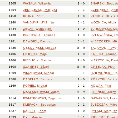
1305
WĄSALA, Wiktoria
1 - 0
SNARSKI, Bogusł
1454
JĘDRZEJKO, Martyna
0 - 1
CZERNECKI, Andr
1450
KEJNA, Piotr
1 - 0
VANDUYFHUYS, I
1140
VANDUYFHUYS, Ilja
0 - 1
WOŹNICA, Alicja
1444
ŻELAK, Władysław
1 - 0
JURKOWSKA, Mag
1438
BINKOWSKI, Tomasz
1 - 0
CZERWIŃSKA, Ew
1181
DAWGIEL, Bartosz
0 - 1
WIECZOREK, Miko
1425
OSSOLIŃSKI, Łukasz
½ - ½
SALAMON, Paweł
1406
FILIPSKA, Maja
1 - 0
ZALEGA, Joanna
1406
FIEDUCIK, Marcin
1 - 0
WARZYCHA, Dani
1608
SZAMREJ, Józef
½ - ½
GRZELAK, Piotr
1209
WIĄZOWSKI, Michał
0 - 1
DZIEWOŃSKI, Da
1380
DADEŁŁO, Barbara
1 - 0
RÓŻYCKI, Darius
1169
POPIEL, Michał
0 - 1
NOWAK, Filip
0
MAŚLANKOWSKI, Adam
½ - ½
ŁAPIŃSKI, Jerzy
1614
KWIATKOWSKI, Zygmunt
1 - 0
GAWARSKI, Łuka
1517
KLEPACKI, Sebastian
0 - 1
JUSZCZAK, Miłos
1337
KARZEL, Józef
1 - 0
RYLSKI, Mateusz
1333
DYL, Marcin
0 - 1
RICHERT, Domini