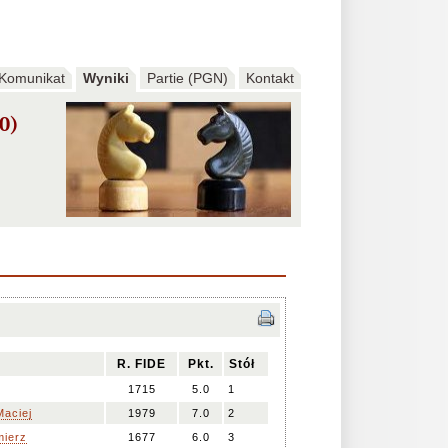
Komunikat
Wyniki
Partie (PGN)
Kontakt
0)
R. FIDE
Pkt.
Stół
1715
5.0
1
aciej
1979
7.0
2
ierz
1677
6.0
3