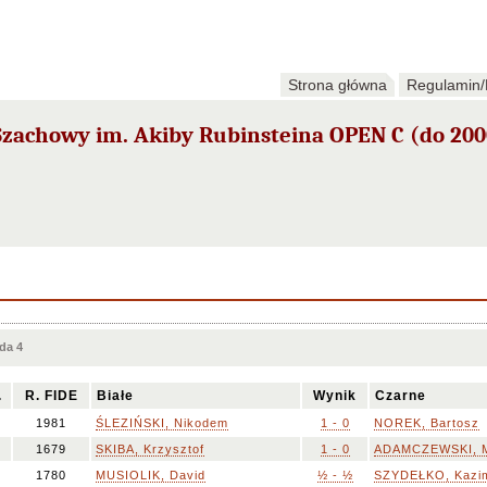
Strona główna
Regulamin/
Szachowy im. Akiby Rubinsteina OPEN C (do 200
da 4
.
R. FIDE
Białe
Wynik
Czarne
1981
ŚLEZIŃSKI, Nikodem
1 - 0
NOREK, Bartosz
1679
SKIBA, Krzysztof
1 - 0
ADAMCZEWSKI, M
1780
MUSIOLIK, David
½ - ½
SZYDEŁKO, Kazim