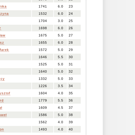
nika
1741
6.0
23
rzyna
1532
6.0
24
1704
3.0
25
z
1698
6.0
26
ław
1675
5.0
27
usz
1655
6.0
28
Marek
1572
5.0
29
1646
5.5
30
1525
5.0
31
1640
5.0
32
ycy
1332
5.0
33
1226
3.5
34
ysztof
1604
4.0
35
rd
1779
5.5
36
ał
1609
4.5
37
weł
1586
5.0
38
1562
4.0
39
on
1493
4.0
40