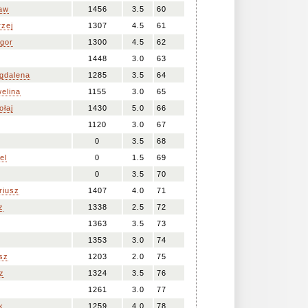
aw
1456
3.5
60
zej
1307
4.5
61
gor
1300
4.5
62
1448
3.0
63
dalena
1285
3.5
64
elina
1155
3.0
65
łaj
1430
5.0
66
1120
3.0
67
0
3.5
68
el
0
1.5
69
0
3.5
70
riusz
1407
4.0
71
z
1338
2.5
72
1363
3.5
73
1353
3.0
74
sz
1203
2.0
75
z
1324
3.5
76
1261
3.0
77
k
1259
4.0
78