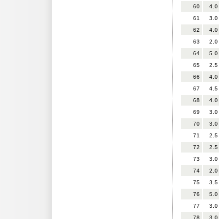
60
4.0
61
3.0
62
4.0
63
2.0
64
5.0
65
2.5
66
4.0
67
4.5
68
4.0
69
3.0
70
3.0
71
2.5
72
2.5
73
3.0
74
2.0
75
3.5
76
5.0
77
3.0
78
3.0