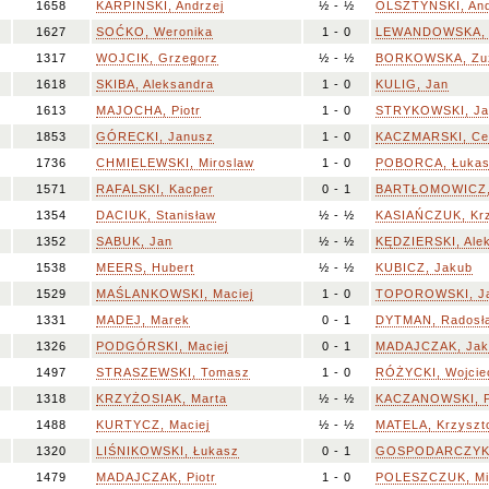
1658
KARPIŃSKI, Andrzej
½ - ½
OLSZTYŃSKI, And
1627
SOĆKO, Weronika
1 - 0
LEWANDOWSKA, A
1317
WOJCIK, Grzegorz
½ - ½
BORKOWSKA, Zu
1618
SKIBA, Aleksandra
1 - 0
KULIG, Jan
1613
MAJOCHA, Piotr
1 - 0
STRYKOWSKI, Ja
1853
GÓRECKI, Janusz
1 - 0
KACZMARSKI, Ce
1736
CHMIELEWSKI, Miroslaw
1 - 0
POBORCA, Łuka
1571
RAFALSKI, Kacper
0 - 1
BARTŁOMOWICZ,
1354
DACIUK, Stanisław
½ - ½
KASIAŃCZUK, Krz
1352
SABUK, Jan
½ - ½
KĘDZIERSKI, Ale
1538
MEERS, Hubert
½ - ½
KUBICZ, Jakub
1529
MAŚLANKOWSKI, Maciej
1 - 0
TOPOROWSKI, J
1331
MADEJ, Marek
0 - 1
DYTMAN, Radosł
1326
PODGÓRSKI, Maciej
0 - 1
MADAJCZAK, Jak
1497
STRASZEWSKI, Tomasz
1 - 0
RÓŻYCKI, Wojcie
1318
KRZYŻOSIAK, Marta
½ - ½
KACZANOWSKI, P
1488
KURTYCZ, Maciej
½ - ½
MATELA, Krzyszt
1320
LIŚNIKOWSKI, Łukasz
0 - 1
GOSPODARCZYK,
1479
MADAJCZAK, Piotr
1 - 0
POLESZCZUK, Mik