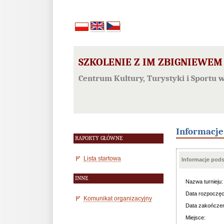
SZKOLENIE Z IM ZBIGNIEWEM 
Centrum Kultury, Turystyki i Sportu w
Informacj
RAPORTY GŁÓWNE
Lista startowa
Informacje pod
INNE
Nazwa turnieju:
Data rozpoczęc
Komunikat organizacyjny
Data zakończen
Miejsce: