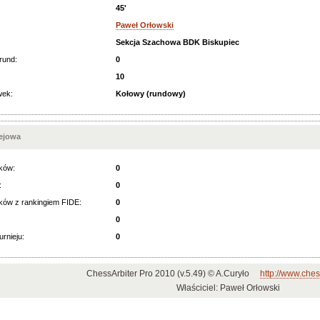
45'
Paweł Orłowski
Sekcja Szachowa BDK Biskupiec
rund:
0
10
wek:
Kołowy (rundowy)
iejowa
ków:
0
:
0
ków z rankingiem FIDE:
0
0
urnieju:
0
ChessArbiter Pro 2010 (v.5.49) © A.Curyło
http://www.ches
Właściciel: Paweł Orłowski