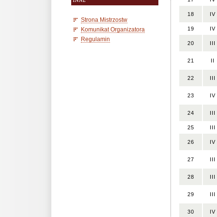
INNE
18
IV
Strona Mistrzostw
19
IV
Komunikat Organizatora
Regulamin
20
III
21
II
22
III
23
IV
24
III
25
III
26
IV
27
III
28
III
29
III
30
IV