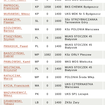
PAPROCKI,
KP
1058
1400
BKS CHEMIK Bydgoszcz
Franciszek
MURAWSKI, Miłosz
KP
0
1400
UKS MDK Nr 5 Bydgoszcz
KRAWCZYK,
SSz STRZYBNICZANKA
SL
0
1600
Flawian
Tarnowskie Góry
KOZŁOWSKI,
MA
0
1800
KSz POLONIA Warszawa
Bartosz
PTASZYŃSKI,
MUKS STOCZEK 45
PL
0
1600
Szymon
Białystok
MUKS STOCZEK 45
PANASIUK, Paweł
PL
0
1400
Białystok
BASZCZYŃSKI,
WP
1082
1600
KSz ORŁY Pleszew
Gabriel
PAWŁOWSKI, Kamil
MP
0
1600
MKS MOS Wieliczka
WOJTACHA,
MUKS STOCZEK 45
PL
0
1400
Krzysztof
Białystok
RATAJCZAK,
WP
0
1600
POLONIA Środa Wlkp.
Marcin
UKS CZTERNASTKA
KYCIA, Franciszek
MA
0
1600
Warszawa
MAZURKIEWICZ,
PK
0
1600
UKS SP1 Leżajsk
Miłosz
GRABOWSKI,
LB
0
1400
ŻKSz Żary
Tobiasz