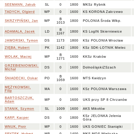
SEEMANN, Jakub
SL
0
1800
MKSz Rybnik
TADYCH, Olgierd
WP
0
1600
KS KORONA Zakrzewo
B
SKRZYPIŃSKI, Jan
WP
1800
POLONIA Środa Wlkp.
1013
B
ADAMALA, Jacek
LD
1800
KS LogIN Skierniewice
1167
JAWORSKI, Tymon
DS
1173
1800
KSz POLONIA Wrocław
ZIĘBA, Hubert
PK
1142
1800
KSz SDK-LOTNIK Mielec
B
WOLAK, Maciej
MP
1600
KKSz Kraków
1271
GRZEBIENIOWSKI,
DS
0
1600
DolnośląskiZSzach
Michał
B
ŚNIADECKI, Oskar
PO
1600
MTS Kwidzyn
1059
MĘŻYKOWSKI,
MA
0
1600
KSz POLONIA Warszawa
Filip
BARTOSZCZUK,
MP
0
1600
UKS przy SP 8 Chrzanów
Adam
STANIK, Szymon
SL
1009
1600
AKS Mikołów
KSz JELONKA Jelenia
KARP, Kacper
DS
0
1800
Góra
WNUK, Piotr
MP
0
1600
UKS GONIEC Staniątki
SPYTEK, Hubert
MP
0
1400
MKS MOS Wieliczka