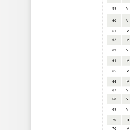
59
V
60
V
61
IV
62
IV
63
V
64
IV
65
IV
66
IV
67
V
68
V
69
V
70
III
70
IV