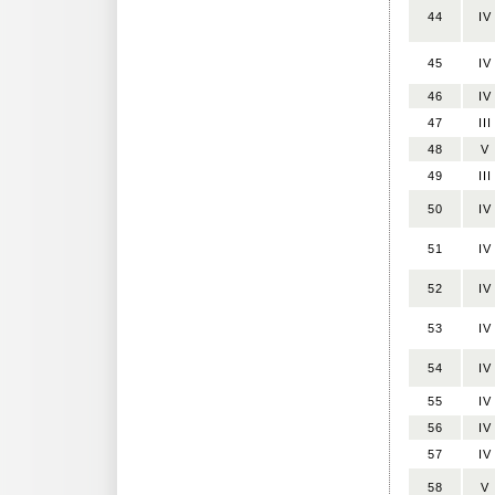
44
IV
45
IV
46
IV
47
III
48
V
49
III
50
IV
51
IV
52
IV
53
IV
54
IV
55
IV
56
IV
57
IV
58
V