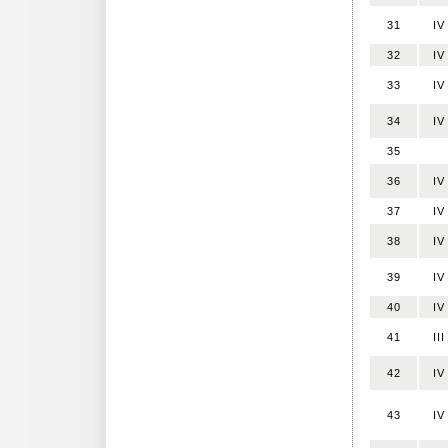
31
IV
32
IV
33
IV
34
IV
35
36
IV
37
IV
38
IV
39
IV
40
IV
41
III
42
IV
43
IV