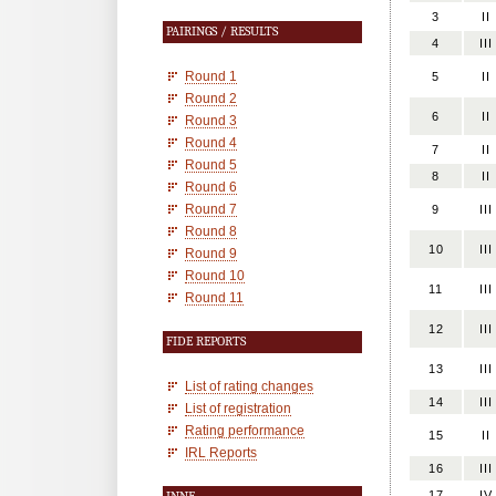
3
II
PAIRINGS / RESULTS
4
III
Round 1
5
II
Round 2
6
II
Round 3
Round 4
7
II
Round 5
8
II
Round 6
Round 7
9
III
Round 8
10
III
Round 9
Round 10
11
III
Round 11
12
III
FIDE REPORTS
13
III
List of rating changes
14
III
List of registration
Rating performance
15
II
IRL Reports
16
III
17
IV