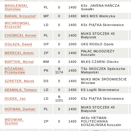
WASILEWSKI,
KSz. JAVENA HAŃCZA
PL
0
1400
Stanisław
Suwałki
BARAN, Krzysztof
MP
0
1400
MKS MOS Wieliczka
WICHROWSKI,
LD
0
1400
KSz PIĄTKA Skierniewice
Krzysztof
MUKS STOCZEK 45
CHOMICKI, Kornel
PL
0
1400
Białystok
OGŁAZA, Dawid
OP
0
1000
UKS RODŁO Opole
PAŁAC MŁODZIEŻY
MERECKI, Antoni
ZP
0
1400
Koszalin
BARTNIK, Michał
WM
0
1400
MLKS CZARNI Olecko
RÓŻAŃSKI,
B
TSz SKOCZEK Sędziszów
PK
1400
Przemysław
1174
Małopolski
MUKS MDK ŚRÓDMIEŚCIE
SZRETER, Marek
DS
0
1400
Wrocław
ADAMALA, Tomasz
LD
0
1400
KS LogIN Skierniewice
B
DUDEK, Jan
LD
1600
KSz PIĄTKA Skierniewice
1101
MUKS STOCZEK 45
HOFMAN, Damian
PL
0
1400
Białystok
AKSz HETMAN-
WDOWIAK,
ZP
0
1400
POLITECHNIKA
Szymon
KOSZALIŃSKA Koszalin