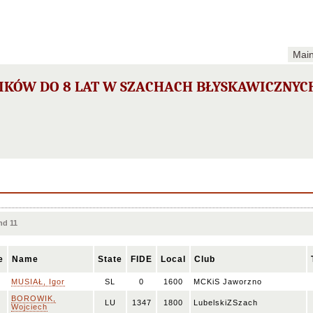
Mai
IKÓW DO 8 LAT W SZACHACH BŁYSKAWICZNYC
nd 11
e
Name
State
FIDE
Local
Club
MUSIAŁ, Igor
SL
0
1600
MCKiS Jaworzno
BOROWIK,
LU
1347
1800
LubelskiZSzach
Wojciech