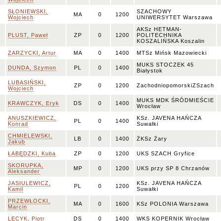
SŁONIEWSKI,
SZACHOWY
MA
0
1200
Wojciech
UNIWERSYTET Warszawa
AKSz HETMAN-
PLUST, Paweł
ZP
0
1200
POLITECHNIKA
KOSZALIŃSKA Koszalin
ZARZYCKI, Artur
MA
0
1400
MTSz Mińsk Mazowiecki
MUKS STOCZEK 45
DUNDA, Szymon
PL
0
1400
Białystok
LUBASIŃSKI,
ZP
0
1200
ZachodniopomorskiZSzach
Wojciech
MUKS MDK ŚRÓDMIEŚCIE
KRAWCZYK, Eryk
DS
0
1400
Wrocław
ANUSZKIEWICZ,
KSz. JAVENA HAŃCZA
PL
0
1400
Konrad
Suwałki
CHMIELEWSKI,
LB
0
1400
ŻKSz Żary
Jakub
ŁABĘDZKI, Kuba
ZP
0
1200
UKS SZACH Gryfice
SKORUPKA,
MP
0
1200
UKS przy SP 8 Chrzanów
Aleksander
JASIULEWICZ,
KSz. JAVENA HAŃCZA
PL
0
1200
Kamil
Suwałki
PRZEWŁOCKI,
MA
0
1600
KSz POLONIA Warszawa
Marcin
LECYK, Piotr
DS
0
1400
WKS KOPERNIK Wrocław