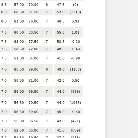
8.5
57.00
70.00
8
47.5
(0)
8.0
68.50
81.50
7
53.0
(1213)
8.0
61.00
76.00
7
48.5
0,31
7.5
68.50
83.50
7
55.0
1,01
7.5
63.00
77.50
7
50.5
-0,20
7.5
58.50
72.00
7
48.5
-0,43
7.5
51.00
64.00
7
41.0
-0,99
7.0
65.50
79.00
6
49.0
(1153)
7.0
58.50
71.00
7
42.0
0,50
7.0
58.00
69.50
7
44.0
(999)
7.0
56.50
70.50
7
44.0
(1063)
7.0
55.50
69.00
7
45.0
-0,40
7.0
55.00
66.50
7
43.0
(421)
7.0
52.50
65.00
7
41.0
(889)
7.0
51.50
60.50
7
37.0
(978)