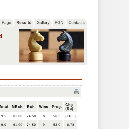
n Page
Results
Gallery
PGN
Contacts
H
Chg
Total
MBch.
Bch.
Wins
Prog.
(Ru)
9.5
61.00
74.50
8
56.5
(1185)
9.0
61.00
74.50
9
53.0
0,78