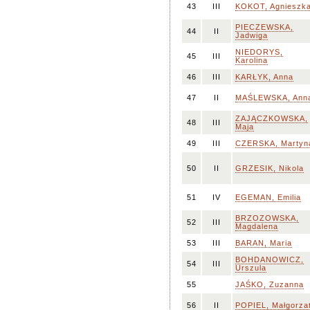
43
III
KOKOT, Agnieszk
PIECZEWSKA,
44
II
Jadwiga
NIEDORYS,
45
III
Karolina
46
III
KARŁYK, Anna
47
II
MAŚLEWSKA, Ann
ZAJĄCZKOWSKA,
48
III
Maja
49
III
CZERSKA, Martyn
50
II
GRZESIK, Nikola
51
IV
EGEMAN, Emilia
BRZOZOWSKA,
52
III
Magdalena
53
III
BARAN, Maria
BOHDANOWICZ,
54
III
Urszula
55
JAŚKO, Zuzanna
56
II
POPIEL, Małgorza