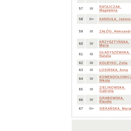
RATAJCZAK,
57
III
Magdalena
58
II+
KANDUŁA, Jaśmin
59
III
ZAŁÓG, Aleksand
KRZYSZTYŃSKA,
60
IV
Maria
GŁADYSZEWSKA,
61
III
Natalia
62
III
KOŁBYKO, Zofia
63
III
ŁOSIŃSKA, Anna
KOMENDOŁOWIC
64
IV
Nikola
ZIELINOWSKA,
65
III
Gabriela
GRABOWSKA,
66
IV
Klaudia
67
II+
SIEKAŃSKA, Mari