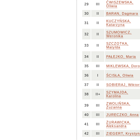
ĆWISZEWSKA,
29
III
Oliwia
30
II
BARAN, Dagmara
KUCZYŃSKA,
31
II
Katarzyna
SZUMOWICZ,
32
II
Weronika
SZCZOTKA,
33
II
Matylda
34
II
PAŁEJKO, Maria
35
III
MIKLEWSKA, Doro
36
I
ŚCISŁA, Oliwia
37
II
SOBIERAJ, Wiktor
SZYMAJDA,
38
II+
Karolina
ZWOLIŃSKA,
39
III
Zuzanna
40
III
JURECZKO, Anna
ŻURAWICKA,
41
III
Aleksandra
42
III
ZIEGERT, Krystyn