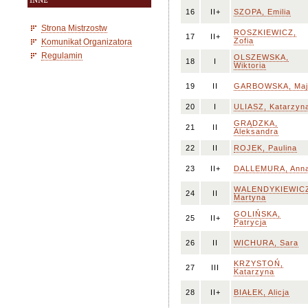
INNE
16
II+
SZOPA, Emilia
Strona Mistrzostw
ROSZKIEWICZ,
17
II+
Zofia
Komunikat Organizatora
Regulamin
OLSZEWSKA,
18
I
Wiktoria
19
II
GARBOWSKA, Maj
20
I
ULIASZ, Katarzyn
GRĄDZKA,
21
II
Aleksandra
22
II
ROJEK, Paulina
23
II+
DALLEMURA, Ann
WALENDYKIEWIC
24
II
Martyna
GOLIŃSKA,
25
II+
Patrycja
26
II
WICHURA, Sara
KRZYSTOŃ,
27
III
Katarzyna
28
II+
BIAŁEK, Alicja