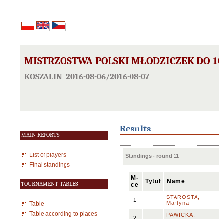
MISTRZOSTWA POLSKI MŁODZICZEK DO 1
KOSZALIN 2016-08-06/2016-08-07
Results
MAIN REPORTS
List of players
Standings - round 11
Final standings
M-
Tytuł
Name
TOURNAMENT TABLES
ce
STAROSTA,
1
I
Martyna
Table
Table according to places
PAWICKA,
2
I