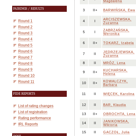
Magdalena
PAIRINGS / RESULTS
3
II+
BARWIŃSKA, Ewa
ARCISZEWSKA,
Round 1
4
I
Zuzanna
Round 2
ZABRZAŃSKA,
5
I
Round 3
Weronika
Round 4
6
II+
TOKARZ, Izabela
Round 5
Round 6
JĘDRZEJEWSKA,
7
II
Zuzanna
Round 7
8
II
MRÓZ, Lena
Round 8
Round 9
KUCHARSKA,
9
II+
Helena
Round 10
KOWALCZYK,
Round 11
10
II+
Barbara
FIDE REPORTS
11
II
WIĘCEK, Karolina
12
II
BAR, Klaudia
List of rating changes
List of registration
13
II+
OBROCHTA, Lena
Rating performance
JANIKOWSKA,
14
II
IRL Reports
Wiktoria
15
II
GACZOŁ, Julia