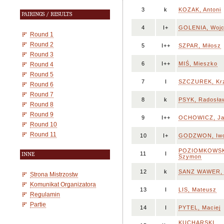
3
k
KOZAK, Antoni
PAIRINGS / RESULTS
4
I+
GOLENIA, Wojc
Round 1
Round 2
5
I++
SZPAR, Miłosz
Round 3
6
I++
MIŚ, Mieszko
Round 4
Round 5
7
I
SZCZUREK, Krz
Round 6
Round 7
8
k
PSYK, Radosła
Round 8
Round 9
9
I++
OCHOWICZ, Ja
Round 10
Round 11
10
I+
GODZWON, Iw
POZIOMKOWSK
11
I
INNE
Szymon
12
k
SANZ WAWER, 
Strona Mistrzostw
Komunikat Organizatora
13
I
LIS, Mateusz
Regulamin
Partie
14
I
PYTEL, Maciej
KUCHARSKI,