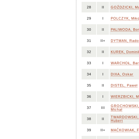
28
II
GOŹDZICKI, Ma
29
I
POLCZYK, Miko
30
II
PALIWODA, Bo
31
II+
DYTMAN, Rado
32
II
KUREK, Domini
33
I
WARCHOŁ, Bar
34
I
DIXA, Oskar
35
II
DISTEL, Paweł
36
I
WIERZBICKI, M
GROCHOWSKI
37
III
Michał
TWARDOWSKI,
38
II
Hubert
39
II+
MAĆKOWIAK, Fi