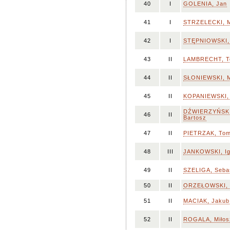
40
I
GOLENIA, Jan
41
I
STRZELECKI, M
42
I
STĘPNIOWSKI,
43
II
LAMBRECHT, T
44
II
SŁONIEWSKI, M
45
II
KOPANIEWSKI,
DŹWIERZYŃSKI
46
II
Bartosz
47
II
PIETRZAK, To
48
III
JANKOWSKI, Ig
49
II
SZELIGA, Seba
50
II
ORZEŁOWSKI, P
51
II
MACIAK, Jakub
52
II
ROGALA, Miłos