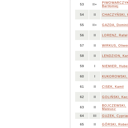
PIWOWARCZYK
53
II+
Bartłomiej
54
II
CHACZYŃSKI, K
55
II+
GAZDA, Domini
56
II
LORENZ, Rafał
57
II
WIRKUS, Oliwe
58
II
LENDZION, Kam
59
I
NIEMIER, Hube
60
I
KUKOROWSKI,
61
II
CISEK, Kamil
62
II
GOLIŃSKI, Kac
BOJCZEWSKI,
63
II
Mateusz
64
III
GUZEK, Cypria
65
II
GÓRSKI, Rober