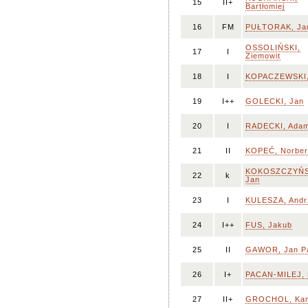
15
II+
Bartłomiej
16
FM
PUŁTORAK, Ja
OSSOLIŃSKI,
17
I
Ziemowit
18
I
KOPACZEWSKI,
19
I++
GOLECKI, Jan
20
I
RADECKI, Ada
21
II
KOPEĆ, Norber
KOKOSZCZYŃS
22
k
Jan
23
I
KULESZA, Andr
24
I++
FUS, Jakub
25
II
GAWOR, Jan P
26
I+
PACAN-MILEJ,
27
II+
GROCHOL, Kam