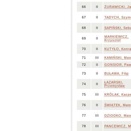
66
II
ŻURAWICKI, J
67
II
TADYCH, Szym
68
II
SAPIŃSKI, Seba
MARKIEWICZ,
69
II
Krzysztof
70
II
KUTYŁO, Konr
71
III
KAMIŃSKI, Mat
72
II
GONSIOR, Paw
73
II
BUŁAWA, Filip
ŁAZARSKI,
74
II
Przemysław
75
III
KRÓLAK, Kacp
76
II
ŚWIĄTEK, Mate
77
III
DZIODKO, Mat
78
III
PANCEWICZ, M