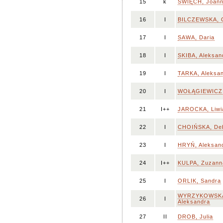
15
k
ŚWIĘCH, Joan
16
I
BILCZEWSKA, 
17
I
SAWA, Daria
18
I
SKIBA, Aleksan
19
I
TARKA, Aleksa
20
I
WOŁĄGIEWICZ,
21
I++
JAROCKA, Liwi
22
I
CHOIŃSKA, De
23
I
HRYŃ, Aleksan
24
I++
KULPA, Zuzann
25
I
ORLIK, Sandra
WYRZYKOWSK
26
I
Aleksandra
27
II
DROB, Julia