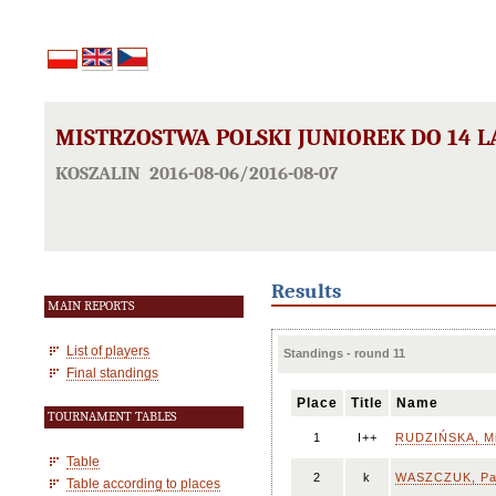
MISTRZOSTWA POLSKI JUNIOREK DO 14 
KOSZALIN 2016-08-06/2016-08-07
Results
MAIN REPORTS
List of players
Standings - round 11
Final standings
Place
Title
Name
TOURNAMENT TABLES
1
I++
RUDZIŃSKA, Mi
Table
2
k
WASZCZUK, Pat
Table according to places