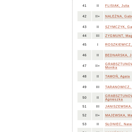
41
II
FLISIAK, Julia
42
II+
NALEŻNA, Gabr
43
II
SZYMCZYK, Gab
44
III
ZYGMUNT, Mag
45
I
ROSZKIEWICZ,
46
II
BEDNARSKA, Ju
GRABSZTUNOW
47
II+
Monika
48
II
TAMOŃ, Agata
49
III
TARANOWICZ, 
GRABSZTUNOW
50
II
Agnieszka
51
III
JANISZEWSKA, 
52
II+
MAJEWSKA, Ma
53
II
SŁONIEC, Natal