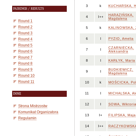
3
k
KUCHARSKA, H
PAIRINGS / RESULTS
HARAZIŃSKA,
4
I++
Magdalena
Round 1
Round 2
5
k
KALINOWSKA, 
Round 3
6
I
PYZIO, Amelia
Round 4
Round 5
CZARNIECKA,
7
I
Round 6
Aleksandra
Round 7
8
I
KARŁYK, Maria
Round 8
Round 9
BUDKIEWICZ,
9
I
Magdalena
Round 10
Round 11
10
k
MOŚCICKA, Po
11
I
MICHALSKA, Al
INNE
12
I
SOWA, Wiktori
Strona Mistrzostw
Komunikat Organizatora
13
I+
FILIPSKA, Maja
Regulamin
14
I++
RACZYKOWSKA,