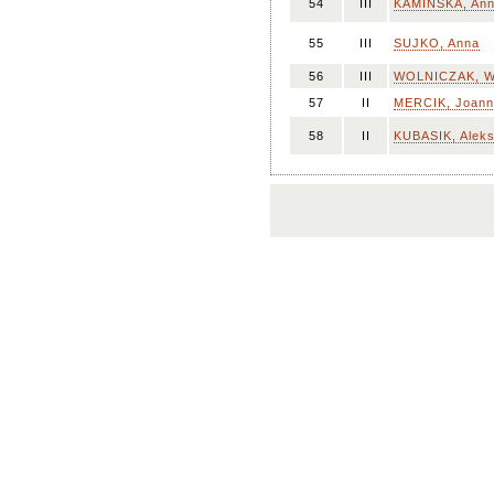
54
III
KAMIŃSKA, An
55
III
SUJKO, Anna
56
III
WOLNICZAK, Wi
57
II
MERCIK, Joann
58
II
KUBASIK, Alek