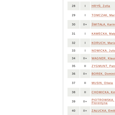
28
I
HRYŃ, Zofia
29
I
TOMCZAK, Mar
30
II+
ŚWITAŁA, Kari
31
I
KAWECKA, Małg
32
I
KORUCH, Mari
33
I
NOWICKA, Juli
34
II+
WAGNER, Klaud
35
II
ZYGMUNT, Patr
36
II+
BOREK, Domini
37
II
MUSIN, Oliwia
38
II
CHOMICKA, Ki
PIOTROWSKA,
39
II+
Florentyna
40
II+
ZAŁUCKA, Emil