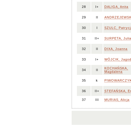
28
I+
DALIGA, Anita
29
II
ANDRZEJEWSKA
30
I
SZULC, Patrycj
31
II+
SURPETA, Juli
32
II
DIXA, Joanna
33
I+
WÓJCIK, Jago
KOCHAŃSKA,
34
II
Magdalena
35
k
PIWOWARCZYK,
36
II+
STEFAŃSKA, Em
37
III
MURIAS, Alicja