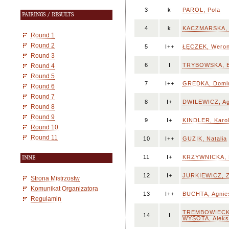
3
k
PAROL, Pola
PAIRINGS / RESULTS
4
k
KACZMARSKA, 
Round 1
Round 2
5
I++
ŁĘCZEK, Weron
Round 3
6
I
TRYBOWSKA, B
Round 4
Round 5
7
I++
GREDKA, Domi
Round 6
Round 7
8
I+
DWILEWICZ, Ag
Round 8
Round 9
9
I+
KINDLER, Karol
Round 10
Round 11
10
I++
GUZIK, Natalia
11
I+
KRZYWNICKA, 
INNE
12
I+
JURKIEWICZ, 
Strona Mistrzostw
Komunikat Organizatora
13
I++
BUCHTA, Agnie
Regulamin
TREMBOWIECK
14
I
WYSOTA, Aleks