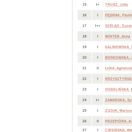
15
I+
TRUSZ, Julia
16
I
PĘDRAK, Pauli
17
I++
SZELĄG, Zuza
18
I
WINTER, Anna
19
I
KALINOWSKA, K
20
I
BORKOWSKA, 
21
II
ŁUKA, Agniesz
22
I
KRZYSZTYŃSKA
23
I
OSSOLIŃSKA, M
24
I+
ZAMARSKA, Syl
25
I
ZIZIUK, Martyn
26
II
PRZEPIÓRA, A
27
I
CIESIŃSKA, We