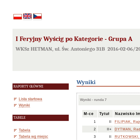
I Feryjny Wyścig po Kategorie - Grupa A
WKSz HETMAN, ul. Św. Antoniego 31B 2016-02-06/20
Wyniki
RAPORTY GŁÓWNE
Lista startowa
Wyniki - runda 7
Wyniki
M-ce
Tytuł
Nazwisko I
TABELE
1
II
FILIPIAK, Ra
2
II+
DYTMAN, Rad
Tabela
Tabela wg miejsc
3
II
RUTKOWSKI, B