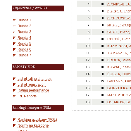
4
III
ZIEMIĘCKI, D
KOJARZENIA / WYNIKI
5
II
EIGNER, Jer
6
II
SIERPOWICZ,
Runda 1
7
II
MRÓZ, Grzeg
Runda 2
Runda 3
8
II
GROT, Błażej
Runda 4
9
III
DEREŃ, Piotr
Runda 5
10
III
KUŹMIŃSKI, 
Runda 6
11
II
TOMASZEK, K
Runda 7
12
III
BRODA, Mich
RAPORTY FIDE
13
III
KOWAL, Kami
14
II
ŚCISŁA, Oliwi
List of rating changes
15
IV
Gorzołka, Łu
List of registration
16
III
GORZOŁKA, 
Rating performance
17
III
MAKHMUDOV,
IRL Reports
18
III
OSIAKOW, Se
Rankingi i kategorie (POL)
Ranking uzyskany (POL)
Normy na kategorie