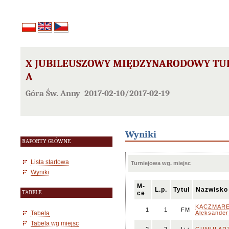
X JUBILEUSZOWY MIĘDZYNARODOWY TURN
A
Góra Św. Anny 2017-02-10/2017-02-19
Wyniki
RAPORTY GŁÓWNE
Lista startowa
Turniejowa wg. miejsc
Wyniki
M-
L.p.
Tytuł
Nazwisko
TABELE
ce
KACZMARE
1
1
FM
Tabela
Aleksander
Tabela wg miejsc