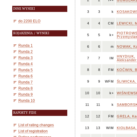
2
2
I++
GUMULARZ
INNE WYNIKI
3
3
k
KOSAKOWS
do 2200 ELO
4
4
CM
LEWICKI, M
KOJARZENIA / WYNIKI
PIOTROWS
5
5
k+
Przemysła
Runda 1
6
6
m
NOWAK, Ka
Runda 2
HNYDIUK,
Runda 3
7
7
IM
Aleksander
Runda 4
Runda 5
8
8
FM
KOĆWIN, B
Runda 6
9
9
WFM
ŚLIWICKA, 
Runda 7
Runda 8
10
10
k+
WIŚNIEWSK
Runda 9
Runda 10
11
11
k
SAMBORSKI
RAPORTY FIDE
12
12
FM
GRELA, Ka
List of rating changes
13
13
WIM
KIOŁBASA, 
List of registration