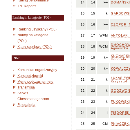
Rating performance
14
14
I++
DOMAŃSKI,
IRL Reports
15
15
k
GARBOWSK
Rankingi i kategorie (POL)
16
16
I++
CZOPOR, M
Ranking uzyskany (POL)
Normy na kategorie
17
17
WFM
ANTOLAK, 
(POL)
DMOCHOW
Klasy sportowe (POL)
18
18
WCM
Agnieszka
KUCHARSK
19
19
k+
INNE
Honorata
20
20
k+
KOWALCZY
Komunikat organizacyjny
Kurs sędziowski
ŁUKASIEWI
21
21
k
Menu podczas turnieju
Krzysztof
Transmisja
22
22
k
GODZWON,
Serwis
Chessmanager.com
23
23
k
FUKOWSKI,
Fotogaleria
24
24
I
FIEDOREK,
25
25
CM
PNIACZEK,