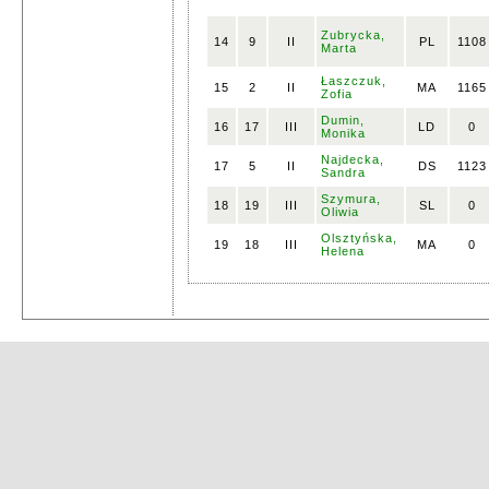
Zubrycka,
14
9
II
PL
1108
Marta
Łaszczuk,
15
2
II
MA
1165
Zofia
Dumin,
16
17
III
LD
0
Monika
Najdecka,
17
5
II
DS
1123
Sandra
Szymura,
18
19
III
SL
0
Oliwia
Olsztyńska,
19
18
III
MA
0
Helena