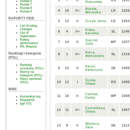
3
7
II
DS
1116
Runda 6
Dobromiła
Runda 7
Runda 8
Bukała,
4
15
II+
LD
1026
Runda 9
Weronika
RAPORTY FIDE
5
13
II
Grzyb, Anna
LD
1053
List of rating
changes
Kulpa,
6
4
II+
SL
1148
List of
Karolina
registration
Rating
Gaczoł,
7
14
II
MP
1037
performance
Julia
IRL Reports
Kieca,
Rankingi i kategorie
8
1
II+
SL
1216
Aleksandra
(POL)
Ranking
Karyś,
9
10
II
SK
1099
uzyskany (POL)
Katarzyna
Normy na
kategorie (POL)
Klasy sportowe
Ścisła,
10
12
I
DS
1066
(POL)
Oliwia
INNE
Cieślak,
11
16
II
WP
1008
Komunikat org.
Emilia
Regulamin
pgn D11
Czerwińska,
12
11
II+
SL
1067
Oliwia
Wichura,
13
8
II
SK
1113
Sara