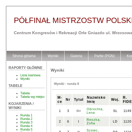
PÓŁFINAŁ MISTRZOSTW POLSKI
Centrum Kongresów i Rekreacji Orle Gniazdo ul. Wrzosowa
Strona główna
Wyniki
Galeria
Partie (PGN)
Kon
RAPORTY GŁÓWNE
Wyniki
Lista startowa
Wyniki
Wyniki - runda 9
TABELE
Tabela
Tabela wg miejsc
M-
Nazwisko
R.
Nr
Tytuł
Woj.
ce
Imię
FIDE
KOJARZENIA /
WYNIKI
Obrochta,
1
3
II+
SL
1149
Lena
Runda 1
Runda 2
Reszka,
2
6
I
LD
1120
Runda 3
Zofia
Runda 4
Runda 5
Szewc,