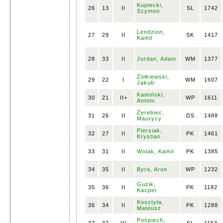
Kupiecki,
26
13
II
SL
1742
Szymon
Lendzion,
27
29
II
SK
1417
Kamil
28
33
II
Jordan, Adam
WM
1377
Żółkiewski,
29
22
I
WM
1607
Jakub
Kamiński,
30
21
II+
WP
1611
Antoni
Żerebiec,
31
26
II
DS
1488
Maurycy
Piersiak,
32
27
II
PK
1461
Krystian
33
31
II
Wolak, Kamil
PK
1385
34
35
II
Byra, Aron
WP
1232
Guzik,
35
36
II
PK
1182
Kacper
Kosztyła,
36
34
II
PK
1288
Mateusz
Pośpiech,