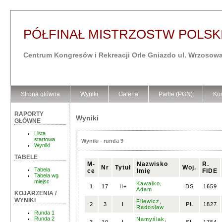
PÓŁFINAŁ MISTRZOSTW POLSKI
Centrum Kongresów i Rekreacji Orle Gniazdo ul. Wrzosowa
Strona główna
Wyniki
Galeria
Partie (PGN)
Kon
RAPORTY
Wyniki
GŁÓWNE
Lista
startowa
Wyniki - runda 9
Wyniki
TABELE
M-
Nazwisko
R.
Nr
Tytuł
Woj.
Tabela
ce
Imię
FIDE
Tabela wg
miejsc
Kawałko,
1
17
II+
DS
1659
Adam
KOJARZENIA /
WYNIKI
Filewicz,
2
3
I
PL
1827
Radosław
Runda 1
Runda 2
Namyślak,