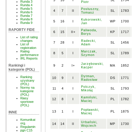
3
10
I
SL
1754
Runda 3
Piotr
Runda 4
Runda 5
Posłuszny,
4
7
II
SL
1783
Runda 6
Tomasz
Runda 7
Runda 8
Kukorowski,
5
16
I
WP
1700
Runda 9
Jan
RAPORTY FIDE
Paliwoda,
6
15
II+
KP
1717
Borys
List of rating
Radecki,
changes
7
28
I
SL
1456
Adam
List of
registration
Marczak,
Rating
8
5
I
SL
1789
Szymon
performance
IRL Reports
Jarzębowski,
Rankingi i
9
2
I+
MA
1852
Kacper
kategorie (POL)
Dytman,
Ranking
10
9
I
DS
1771
Radosław
uzyskany
(POL)
Polczyk,
Normy na
11
4
I
SL
1793
Mikołaj
kategorie
(POL)
Kamiński,
Klasy
12
8
I
PL
1782
Maciej
sportowe
(POL)
Popławski,
13
1
I
PL
1875
INNE
Maciej
Komunikat
Urbański,
org.
14
14
II
MP
1730
Wojciech
Regulamin
pgn C15