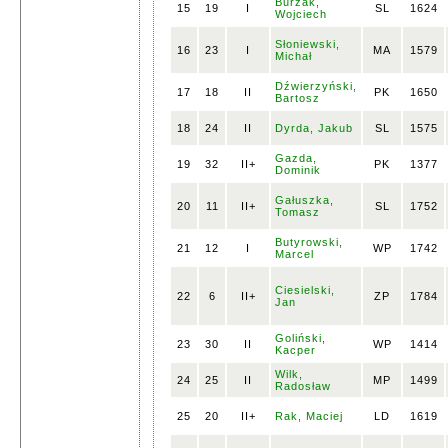
Burzak,
15
19
I
SL
1624
Wojciech
Słoniewski,
16
23
I
MA
1579
Michał
Dźwierzyński,
17
18
II
PK
1650
Bartosz
18
24
II
Dyrda, Jakub
SL
1575
Gazda,
19
32
II+
PK
1377
Dominik
Gałuszka,
20
11
II+
SL
1752
Tomasz
Butyrowski,
21
12
I
WP
1742
Marcel
Ciesielski,
22
6
II+
ZP
1784
Jan
Goliński,
23
30
II
WP
1414
Kacper
Wilk,
24
25
II
MP
1499
Radosław
25
20
II+
Rak, Maciej
LD
1619