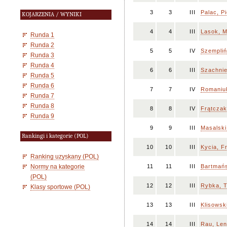
3
3
III
Palac, Pi
KOJARZENIA / WYNIKI
4
4
III
Lasok, 
Runda 1
Runda 2
5
5
IV
Szempliń
Runda 3
Runda 4
6
6
III
Szachnie
Runda 5
Runda 6
7
7
IV
Romaniuk
Runda 7
Runda 8
8
8
IV
Frątczak
Runda 9
9
9
III
Masalski
Rankingi i kategorie (POL)
10
10
III
Kycia, F
Ranking uzyskany (POL)
Normy na kategorie
11
11
III
Bartmańs
(POL)
12
12
III
Rybka, T
Klasy sportowe (POL)
13
13
III
Klisowsk
14
14
III
Rau, Le