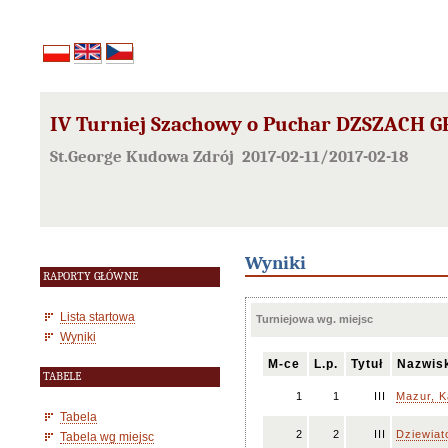
IV Turniej Szachowy o Puchar DZSZACH G
St.George Kudowa Zdrój 2017-02-11/2017-02-18
Wyniki
RAPORTY GŁÓWNE
Lista startowa
Turniejowa wg. miejsc
Wyniki
M-ce
L.p.
Tytuł
Nazwis
TABELE
1
1
III
Mazur, K
Tabela
2
2
III
Dziewiat
Tabela wg miejsc