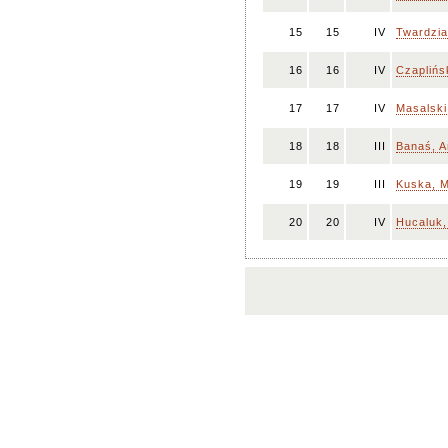
15
15
IV
Twardzia
16
16
IV
Czaplińs
17
17
IV
Masalski
18
18
III
Banaś, 
19
19
III
Kuska, M
20
20
IV
Hucaluk,