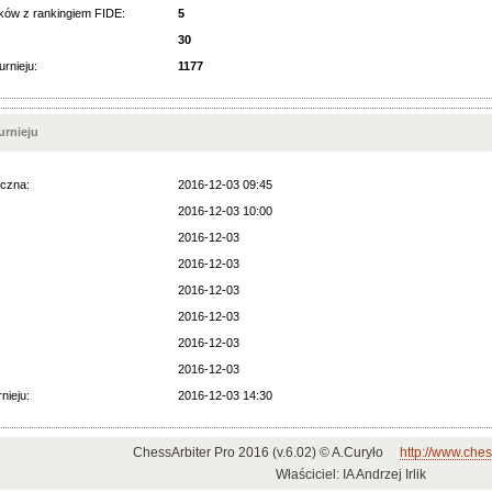
ków z rankingiem FIDE:
5
30
urnieju:
1177
rnieju
czna:
2016-12-03 09:45
2016-12-03 10:00
2016-12-03
2016-12-03
2016-12-03
2016-12-03
2016-12-03
2016-12-03
nieju:
2016-12-03 14:30
ChessArbiter Pro 2016 (v.6.02) © A.Curyło
http://www.ches
Właściciel: IA Andrzej Irlik