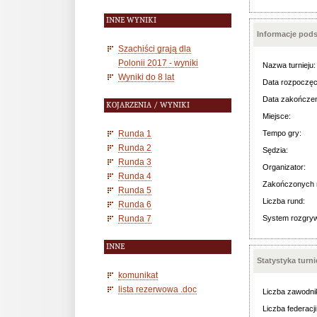
INNE WYNIKI
Informacje pod
Szachiści grają dla
Polonii 2017 - wyniki
Nazwa turnieju:
Wyniki do 8 lat
Data rozpoczęc
Data zakończen
KOJARZENIA / WYNIKI
Miejsce:
Runda 1
Tempo gry:
Runda 2
Sędzia:
Runda 3
Organizator:
Runda 4
Zakończonych 
Runda 5
Liczba rund:
Runda 6
Runda 7
System rozgry
INNE
Statystyka turn
komunikat
lista rezerwowa .doc
Liczba zawodni
Liczba federacji