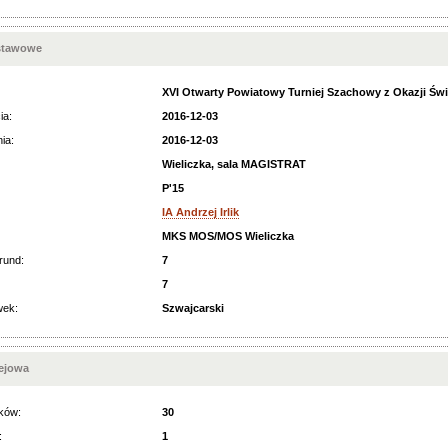
stawowe
XVI Otwarty Powiatowy Turniej Szachowy z Okazji Świ
ia:
2016-12-03
ia:
2016-12-03
Wieliczka, sala MAGISTRAT
P'15
IA Andrzej Irlik
MKS MOS/MOS Wieliczka
rund:
7
7
wek:
Szwajcarski
iejowa
ków:
30
:
1