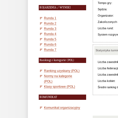
Tempo gry:
KOJARZENIA / WYNIKI
Sędzia:
Organizator:
Runda 1
Zakończonych 
Runda 2
Liczba rund:
Runda 3
Runda 4
System rozgry
Runda 5
Runda 6
Runda 7
Statystyka turn
Rankingi i kategorie (POL)
Liczba zawodni
Liczba federacji
Ranking uzyskany (POL)
Liczba zawodni
Normy na kategorie
Liczba kobiet:
(POL)
Klasy sportowe (POL)
Średni ranking t
KOMUNIKAT
Komunikat organizacyjny