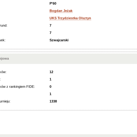
P'60
Bogdan Jeżak
UKS Trzydziestka Olsztyn
rund:
7
7
wek:
Szwajcarski
iejowa
ków:
12
:
1
ków z rankingiem FIDE:
0
1
urnieju:
1338