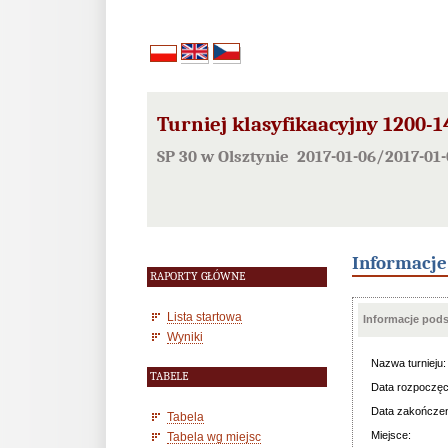
Turniej klasyfikaacyjny 1200-1
SP 30 w Olsztynie 2017-01-06/2017-01-
Informacj
RAPORTY GŁÓWNE
Lista startowa
Informacje pod
Wyniki
Nazwa turnieju:
TABELE
Data rozpoczęc
Data zakończen
Tabela
Miejsce:
Tabela wg miejsc