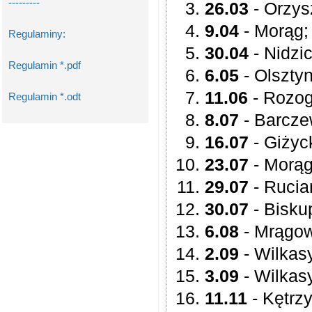
---------
26.03
- Orzys
9.04
- Morąg
Regulaminy:
30.04
- Nidzi
Regulamin *.pdf
6.05
- Olszty
11.06
- Rozog
Regulamin *.odt
8.07
- Barcz
16.07
- Giżyc
23.07
- Morą
29.07
- Rucia
30.07
- Bisku
6.08
- Mrągo
2.09
- Wilkas
3.09
- Wilkas
11.11
- Kętrz