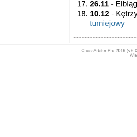
26.11
- Elbląg
10.12
- Kętrz
turniejowy
ChessArbiter Pro 2016 (v.6
Wła