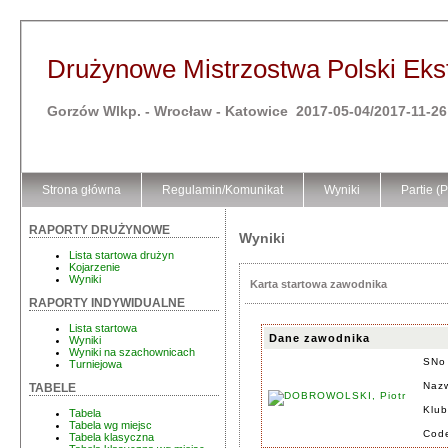
Drużynowe Mistrzostwa Polski Ekst
Gorzów Wlkp. - Wrocław - Katowice 2017-05-04/2017-11-26
Strona główna
Regulamin/Komunikat
Wyniki
Partie (
RAPORTY DRUŻYNOWE
Wyniki
Lista startowa drużyn
Kojarzenie
Wyniki
Karta startowa zawodnika
RAPORTY INDYWIDUALNE
Lista startowa
Dane zawodnika
Wyniki
Wyniki na szachownicach
SNo
Turniejowa
Nazw
TABELE
Klub
Tabela
Tabela wg miejsc
Cod
Tabela klasyczna