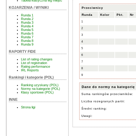
Tabela klasyczna wg miejsc
KOJARZENIA / WYNIKI
Przeciwnicy
Runda
Kolor
Pkt.
Nr
Runda 1
Runda 2
1
Runda 3
Runda 4
2
Runda 5
Runda 6
3
Runda 7
Runda 8
4
Runda 9
5
RAPORTY FIDE
6
List of rating changes
7
List of registration
Rating performance
8
IRL Reports
9
Rankingi i kategorie (POL)
Ranking uzyskany (POL)
Dane do normy na kategorię
Normy na kategorie (POL)
Klasy sportowe (POL)
Suma rankingów przeciwników:
INNE
Liczba rozegranych partii:
Strona ligi
Średni ranking:
Uwagi: