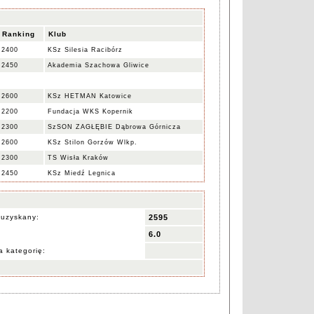
Ranking
Klub
2400
KSz Silesia Racibórz
2450
Akademia Szachowa Gliwice
2600
KSz HETMAN Katowice
2200
Fundacja WKS Kopernik
2300
SzSON ZAGŁĘBIE Dąbrowa Górnicza
2600
KSz Stilon Gorzów Wlkp.
2300
TS Wisła Kraków
2450
KSz Miedź Legnica
 uzyskany:
2595
6.0
 kategorię: