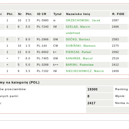
or
Pkt.
Nr
Pkt.
ID CR
Tytuł
Nazwisko Imię
R. FIDE
1
10
2.5
PL-5980
m
ORZECHOWSKI, Jacek
2087
1
6
3.0
PL-7240
IM
SZELĄG, Marcin
2466
undefined
0
7
8.0
PL-2966
GM
SOĆKO, Bartosz
2583
1
10
1.5
PL-144
CM
DUBIŃSKI, Mateusz
2275
1
12
0.0
PL-6002
k+
PIERZAK, Rafael
2092
=
7
6.0
PL-7465
GM
KANAREK, Marcel
2519
=
5
5.0
PL-3268
k++
BARSKI, Radosław
2412
1
6
3.5
PL-7192
IM
SIECIECHOWICZ, Marcin
2409
my na kategorię (POL)
ów przeciwników:
19300
Ranking
nych partii:
8
Wynik:
g:
2417
Norma na