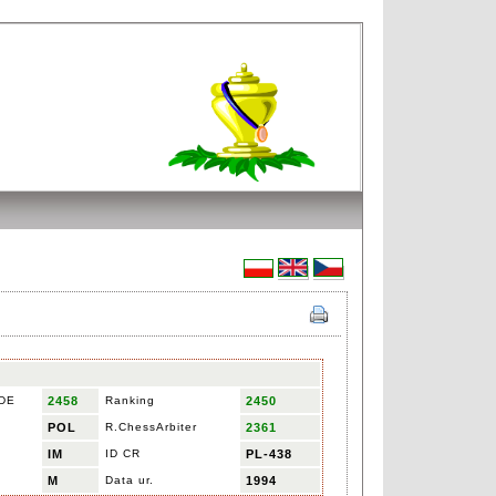
IDE
2458
Ranking
2450
POL
R.ChessArbiter
2361
IM
ID CR
PL-438
M
Data ur.
1994