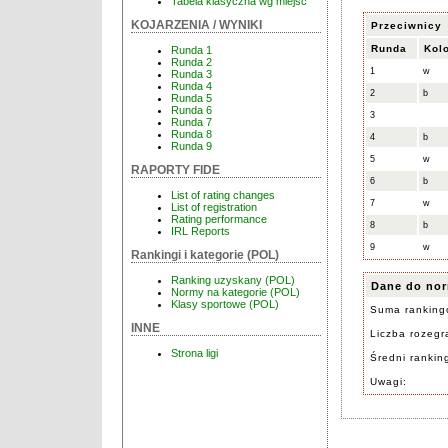
Tabela klasyczna wg miejsc
KOJARZENIA / WYNIKI
Przeciwnicy
Runda
Kol
Runda 1
Runda 2
1
w
Runda 3
Runda 4
2
b
Runda 5
Runda 6
3
Runda 7
Runda 8
4
b
Runda 9
5
w
RAPORTY FIDE
6
b
List of rating changes
7
w
List of registration
Rating performance
8
b
IRL Reports
9
w
Rankingi i kategorie (POL)
Ranking uzyskany (POL)
Dane do nor
Normy na kategorie (POL)
Klasy sportowe (POL)
Suma ranking
INNE
Liczba rozegra
Strona ligi
Średni rankin
Uwagi: