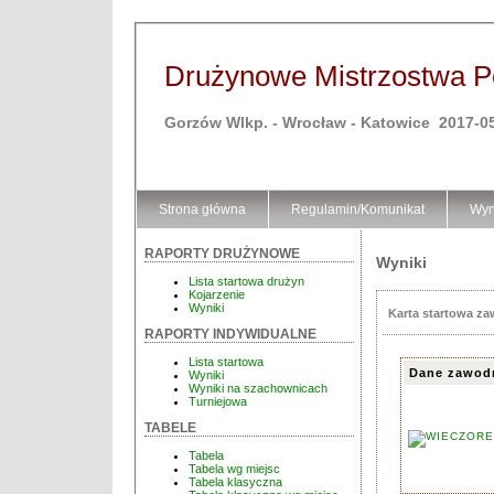
Drużynowe Mistrzostwa Po
Gorzów Wlkp. - Wrocław - Katowice 2017-05
Strona główna
Regulamin/Komunikat
Wyn
RAPORTY DRUŻYNOWE
Wyniki
Lista startowa drużyn
Kojarzenie
Wyniki
Karta startowa z
RAPORTY INDYWIDUALNE
Lista startowa
Dane zawod
Wyniki
Wyniki na szachownicach
Turniejowa
TABELE
Tabela
Tabela wg miejsc
Tabela klasyczna