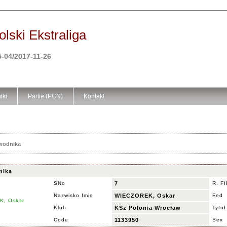
lski Ekstraliga
-04/2017-11-26
iki
Partie (PGN)
Kontakt
awodnika
nika
SNo
7
R. F
Nazwisko Imię
WIECZOREK, Oskar
Fed
Klub
KSz Polonia Wrocław
Tytuł
Code
1133950
Sex