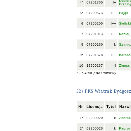
Kosior
4*
07201760
I+
Przem
5*
07200573
I++
Pająk,
6
07200200
I++
Sielic
7
07201013
I++
Kozioł
8
07200180
k
Szymcz
9*
07201378
I++
Barans
10
15200137
III
Zimna,
* - Skład podstawowy
32) PKS Wiatrak Bydgos
Nr
Licencja
Tytuł
Nazwi
1*
02200020
k
Żebrac
2*
02200028
k
Paproc