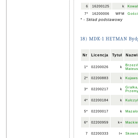
6
16200125
k
Kowal
7*
16200006
WFM
Gości
* - Skład podstawowy
18) MDK-1 HETMAN Byd
Nr
Licencja
Tytuł
Nazwi
Brzezi
1*
02200026
k
Mateu
2*
02200883
k
Kujaws
Gralka
3*
02200217
k
Przem
4*
02200184
k
Kulczy
5*
02200017
k
Mazalo
6*
02200959
k+
Mackie
7
02200333
I+
Skowro