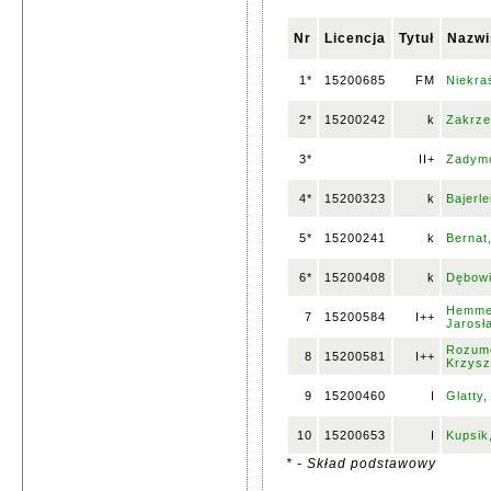
Nr
Licencja
Tytuł
Nazwi
1*
15200685
FM
Niekra
2*
15200242
k
Zakrze
3*
II+
Zadymo
4*
15200323
k
Bajerle
5*
15200241
k
Bernat
6*
15200408
k
Dębowi
Hemmer
7
15200584
I++
Jarosł
Rozum
8
15200581
I++
Krzysz
9
15200460
I
Glatty,
10
15200653
I
Kupsik
* - Skład podstawowy