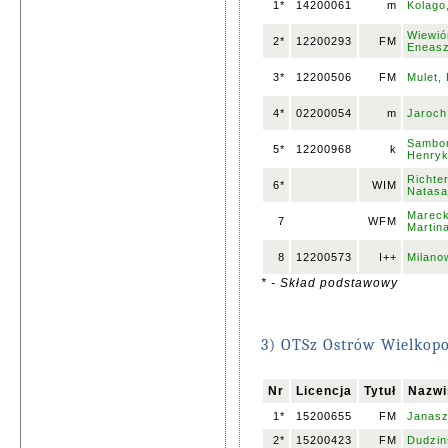
1*
14200061
m
Kolago
Wiewió
2*
12200293
FM
Eneas
3*
12200506
FM
Mulet, 
4*
02200054
m
Jaroch
Sambor
5*
12200968
k
Henry
Richte
6*
WIM
Natasa
Mareck
7
WFM
Martin
8
12200573
I++
Milano
* - Skład podstawowy
3) OTSz Ostrów Wielkopo
Nr
Licencja
Tytuł
Nazwi
1*
15200655
FM
Janasz
2*
15200423
FM
Dudzins