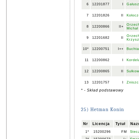
6
12201877
I
Gałus
7
12201826
II
Kołocz
Orzech
8
12200866
II+
Michał
Orzech
9
12201682
II
Krzysz
10*
12200751
I++
Buchta
11
12200862
I
Kordel
12
12200865
II
Sułkow
13
12201757
I
Zniszc
* - Skład podstawowy
25) Hetman Konin
Nr
Licencja
Tytuł
Naz
1*
15200296
FM
Stec