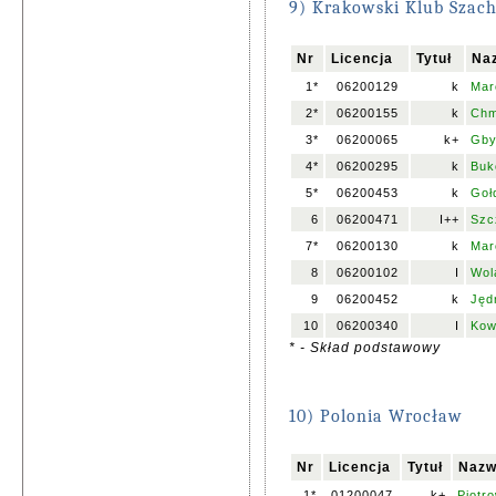
9) Krakowski Klub Szach
Nr
Licencja
Tytuł
Naz
1*
06200129
k
Mar
2*
06200155
k
Chm
3*
06200065
k+
Gby
4*
06200295
k
Buk
5*
06200453
k
Goł
6
06200471
I++
Szc
7*
06200130
k
Mar
8
06200102
I
Wol
9
06200452
k
Jęd
10
06200340
I
Kow
* - Skład podstawowy
10) Polonia Wrocław
Nr
Licencja
Tytuł
Nazw
1*
01200047
k+
Piotr