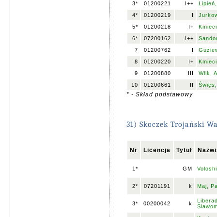
3*
01200221
I++
Lipień
4*
01200219
I
Jurkow
5*
01200218
I+
Kmieci
6*
07200162
I++
Sandor
7
01200762
I
Guziew
8
01200220
I+
Kmieci
9
01200880
III
Wilk, 
10
01200661
II
Święs,
* - Skład podstawowy
31) Skoczek Trojański W
Nr
Licencja
Tytuł
Nazwi
1*
GM
Volosh
2*
07201191
k
Maj, P
Liberad
3*
00200042
k
Slawom