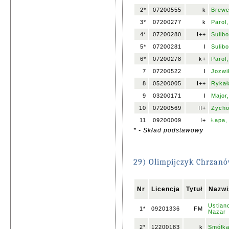
2*
07200555
k
Brewc
3*
07200277
k
Parol
4*
07200280
I++
Sulib
5*
07200281
I
Sulibo
6*
07200278
k+
Parol,
7
07200522
I
Jozwi
8
05200005
I++
Rykał
9
03200171
I
Major
10
07200569
II+
Zycho
11
09200009
I+
Łapa,
* - Skład podstawowy
29) Olimpijczyk Chrzan
Nr
Licencja
Tytuł
Nazwi
Ustian
1*
09201336
FM
Nazar
2*
12200183
k
Smółka