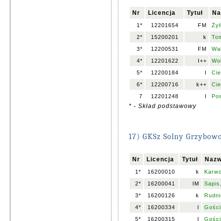
Nr
Licencja
Tytuł
Na
1*
12201654
FM
Żył
2*
15200201
k
To
3*
12200531
FM
Wa
4*
12201622
I++
Woł
5*
12200184
I
Cie
6*
12200716
k++
Cie
7
12201248
I
Po
* - Skład podstawowy
17) GKSz Solny Grzybow
Nr
Licencja
Tytuł
Nazw
1*
16200010
k
Karwo
2*
16200041
IM
Sapis,
3*
16200126
k
Rudni
4*
16200334
I
Gości
5*
16200315
I
Gości