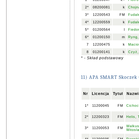
2*
08200081
k
Chojn
3*
12200543
FM
Fudale
4*
12200559
k
Fudal
5*
01200564
I
Fiedo
6*
01200150
m
Ryng,
7
12200475
k
Macio
8
01200141
k
Czyż,
* - Skład podstawowy
11) APA SMART Skoczek 
Nr
Licencja
Tytuł
Nazwi
1*
11200045
FM
Cichoc
2*
12200323
FM
Helis,
Walkus
3*
11200053
FM
Witosl