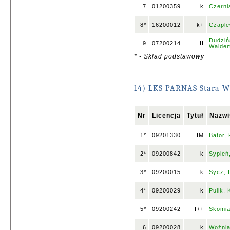
7
01200359
k
Czerni
8*
16200012
k+
Czaple
Dudziń
9
07200214
II
Walde
* - Skład podstawowy
14) LKS PARNAS Stara W
Nr
Licencja
Tytuł
Nazwi
1*
09201330
IM
Bator,
2*
09200842
k
Sypień
3*
09200015
k
Sycz, 
4*
09200029
k
Pulik, 
5*
09200242
I++
Skomia
6
09200028
k
Woźnia