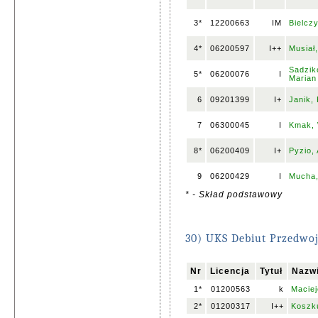
3*
12200663
IM
Bielcz
4*
06200597
I++
Musiał
Sadzik
5*
06200076
I
Marian
6
09201399
I+
Janik,
7
06300045
I
Kmak, 
8*
06200409
I+
Pyzio,
9
06200429
I
Mucha,
* - Skład podstawowy
30) UKS Debiut Przedw
Nr
Licencja
Tytuł
Nazwi
1*
01200563
k
Macie
2*
01200317
I++
Koszku