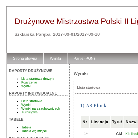
Drużynowe Mistrzostwa Polski II L
Szklarska Poręba 2017-09-01/2017-09-10
Strona główna
Wyniki
Partie (PGN)
RAPORTY DRUŻYNOWE
Wyniki
Lista startowa drużyn
Kojarzenie
Wyniki
Lista startowa
RAPORTY INDYWIDUALNE
Lista startowa
Wyniki
1) AS Płock
Wyniki na szachownicach
Turniejowa
TABELE
Nr
Licencja
Tytuł
Nazwi
Tabela
Tabela wg miejsc
1*
GM
Kislins