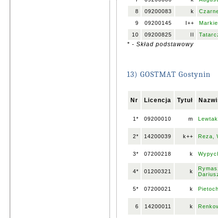
8
09200083
k
Czarne
9
09200145
I++
Markie
10
09200825
II
Tatarc
* - Skład podstawowy
13) GOSTMAT Gostynin
Nr
Licencja
Tytuł
Nazwi
1*
09200010
m
Lewtak
2*
14200039
k++
Reza, 
3*
07200218
k
Wypych
Rymas
4*
01200321
k
Darius
5*
07200021
k
Pietoc
6
14200011
k
Renkow