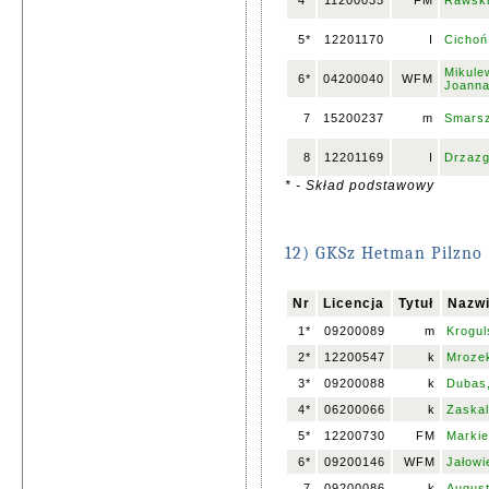
4*
11200035
FM
Rawski
5*
12201170
I
Cichoń
Mikule
6*
04200040
WFM
Joann
7
15200237
m
Smarsz
8
12201169
I
Drzazg
* - Skład podstawowy
12) GKSz Hetman Pilzno
Nr
Licencja
Tytuł
Nazwi
1*
09200089
m
Krogul
2*
12200547
k
Mroze
3*
09200088
k
Dubas
4*
06200066
k
Zaskal
5*
12200730
FM
Markie
6*
09200146
WFM
Jałowi
7
09200086
k
August