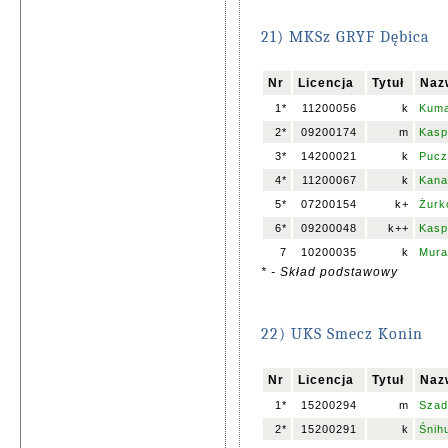
21) MKSz GRYF Dębica
Nr
Licencja
Tytuł
Naz
1*
11200056
k
Kuma
2*
09200174
m
Kasp
3*
14200021
k
Pucz
4*
11200067
k
Kana
5*
07200154
k+
Żurk
6*
09200048
k++
Kasp
7
10200035
k
Mura
* - Skład podstawowy
22) UKS Smecz Konin
Nr
Licencja
Tytuł
Naz
1*
15200294
m
Szad
2*
15200291
k
Śnihu