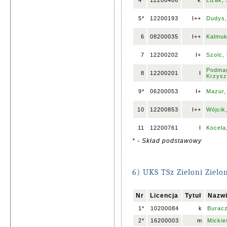
4*
12200406
k
Lizak,
5*
12200193
I++
Dudys,
6
08200035
I++
Kalmuk
7
12200202
I+
Szolc,
Podmag
8
12200201
I
Krzysz
9*
06200053
I+
Mazur,
10
12200853
I++
Wójcik
11
12200761
I
Kocela
* - Skład podstawowy
6) UKS TSz Zieloni Zielo
Nr
Licencja
Tytuł
Nazwi
1*
10200084
k
Buracz
2*
16200003
m
Mickie