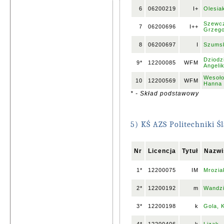
6
06200219
I+
Olesia
Szewc
7
06200696
I++
Grzeg
8
06200697
I
Szumsk
Dziodz
9*
12200085
WFM
Angeli
Wesoł
10
12200569
WFM
Hanna
* - Skład podstawowy
5) KŚ AZS Politechniki Śl
Nr
Licencja
Tytuł
Nazwi
1*
12200075
IM
Mrozia
2*
12200192
m
Wandzi
3*
12200198
k
Gola, 