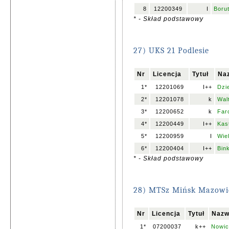
8
12200349
I
Boru
* - Skład podstawowy
27) UKS 21 Podlesie
Nr
Licencja
Tytuł
Naz
1*
12201069
I++
Dzi
2*
12201078
k
Wal
3*
12200652
k
Far
4*
12200449
I++
Kast
5*
12200959
I
Wie
6*
12200404
I++
Bin
* - Skład podstawowy
28) MTSz Mińsk Mazowi
Nr
Licencja
Tytuł
Nazw
1*
07200037
k++
Nowic