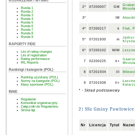
KOJARZENIA / WYNIKI
Grabar
2*
07200007
GM
Runda 1
Mirosł
Runda 2
Runda 3
3*
IM
Aliavdi
Runda 4
Runda 5
Runda 6
4*
07200217
k
Flak, 
Runda 7
Runda 8
Runda 9
Jędryc
5*
07201930
m
Krysti
RAPORTY FIDE
6*
07200102
WIM
Leszner
List of rating changes
List of registration
Rating performance
Gawroń
7
02200225
k+
IRL Reports
Mirosł
Rankingi i kategorie (POL)
8
07201934
III
Milews
Ranking uzyskany (POL)
Łasze
Normy na kategorie (POL)
9
07201938
II+
Katarz
Klasy sportowe (POL)
* - Skład podstawowy
INNE
Regulamin
Komunikat organizacyjny
Załączniki do Regulaminu
2) SSz Gminy Pawłowice
Strona ligi
Nr
Licencja
Tytuł
Nazwi