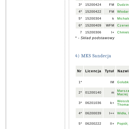
3*
15200424
FM
Dudzin
4*
15200422
FM
Wlodar
5*
15200304
k
Michals
6*
15200409
WFM
Czerwi
7
15200306
I+
Chmiel
* - Skład podstawowy
4) MKS Sandecja
Nr
Licencja
Tytuł
Nazwi
1*
IM
Golubk
Marsza
2*
01200140
m
Maciej
Weissb
3*
06201036
k+
Thoma
4*
06200039
I++
Widła, 
5*
06200222
II+
Popiół,