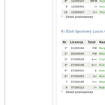
8*
12200107
WFM
Guz
9
12200391
I+
Kor
10
12200927
I++
Plut
* - Skład podstawowy
8) Klub Sportowy Laura 
Nr
Licencja
Tytuł
Naz
1*
01200166
FM
Barg
2*
00200040
FM
Wini
3*
07200539
k++
Chyl
4*
07200196
k++
Róży
5*
07200431
k
Kok
6*
07200452
k+
Moś
7
07200199
I++
Wojt
8
07200112
I+
Bajk
* - Skład podstawowy