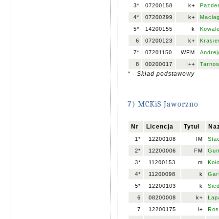
3*
07200158
k+
Pazder
4*
07200299
k+
Maciag
5*
14200155
k
Kowale
6
07200123
k+
Krasie
7*
07201150
WFM
Andrej
8
00200017
I++
Tarnow
* - Skład podstawowy
7) MCKiS Jaworzno
Nr
Licencja
Tytuł
Naz
1*
12200108
IM
Sta
2*
12200006
FM
Gum
3*
11200153
m
Koł
4*
11200098
k
Gar
5*
12200103
k
Sied
6
08200008
k+
Łap
7
12200175
I+
Ros