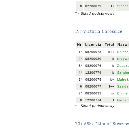
8
02200079
I+
Stoppe
* - Skład podstawowy
19) Victoria Chróścice
Nr
Licencja
Tytuł
Nazwi
1*
08200078
k++
Najbar
2*
08200080
k
Krzywd
3*
08200076
k
Zgadza
4*
12200779
k
Sztwie
5*
08200075
k+
Małecki
6
08200077
I++
Szajda
7*
08200033
m
Chmiel
8
12200774
I
Gwoźdz
* - Skład podstawowy
20) ASSz "Lipno" Stęsze