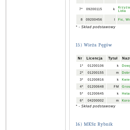
Krzyża
7*
09200115
k
Lidia
8
09200456
I
Fic, W
* - Skład podstawowy
15) Wieża Pęgów
Nr
Licencja
Tytuł
Naz
1*
01200106
k
Dowg
2*
01200155
m
Dobr
3*
01200816
k
Kwie
4*
01200648
FM
Gros
5*
01200645
k
Hela
6*
04200002
m
Koro
* - Skład podstawowy
16) MKSz Rybnik