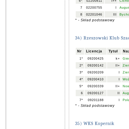
6*
02200811
I++
Cicho
7
02200755
I
Augus
8
02201046
III
Bych
* - Skład podstawowy
34) Rzeszowski Klub Sz
Nr
Licencja
Tytuł
Na
1*
09200425
k+
Gie
2*
09200142
II+
Zie
3*
09200209
I
Zie
4*
09200410
I
Woź
5*
09200339
II+
Now
6
09200127
II
Aug
7*
09201188
I
Pol
* - Skład podstawowy
35) WKS Kopernik