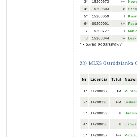
3*
15200973
I++
Nowa
4*
15200303
k
Szad
5*
15200059
I
Kwia
6*
00200001
k+
Past
7
15200727
I
Matl
8
15200844
I+
Leśk
* - Skład podstawowy
23) MLKS Ostródzianka 
Nr
Licencja
Tytuł
Nazwi
1*
11200027
IM
Murdzia
2*
14200126
FM
Bednar
3*
14200059
k
Danilu
4*
14200058
k
Lisows
5*
14200057
I++
Migala