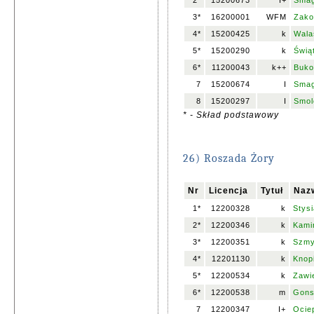
2*
15200673
I+
Smag
3*
16200001
WFM
Zako
4*
15200425
k
Wala
5*
15200290
k
Świąt
6*
11200043
k++
Buko
7
15200674
I
Smag
8
15200297
I
Smol
* - Skład podstawowy
26) Roszada Żory
Nr
Licencja
Tytuł
Naz
1*
12200328
k
Stys
2*
12200346
k
Kamiń
3*
12200351
k
Szmy
4*
12201130
k
Knop
5*
12200534
k
Zawi
6*
12200538
m
Gons
7
12200347
I+
Ocie