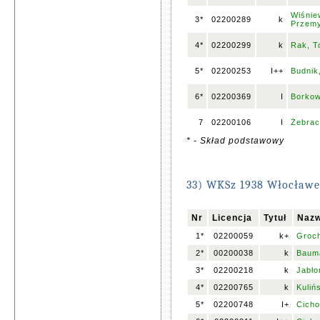
Wiśnie
3*
02200289
k
Przem
4*
02200299
k
Rak, 
5*
02200253
I++
Budnik
6*
02200369
I
Borkow
7
02200106
I
Żebrac
* - Skład podstawowy
33) WKSz 1938 Włocław
Nr
Licencja
Tytuł
Nazw
1*
02200059
k+
Groch
2*
00200038
k
Baum
3*
02200218
k
Jabło
4*
02200765
k
Kuliń
5*
02200748
I+
Cicho