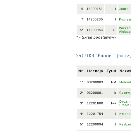
6
14200151
I
Jędra,
7
14200280
I
Kupryj
Wierzb
8*
14200083
I+
Aleksa
* - Skład podstawowy
24) UKS "Pionier" Jastrz
Nr
Licencja
Tytuł
Nazwi
1*
03200083
FM
Molend
2*
03200061
k
Czerw,
Drożni
3*
12201680
I++
Stanis
4*
12201754
I
Hrtanek
5*
12200094
I
Rydzew