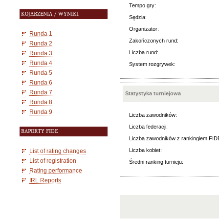
Tempo gry:
KOJARZENIA / WYNIKI
Sędzia:
Organizator:
Runda 1
Zakończonych rund:
Runda 2
Liczba rund:
Runda 3
Runda 4
System rozgrywek:
Runda 5
Runda 6
Runda 7
Statystyka turniejowa
Runda 8
Runda 9
Liczba zawodników:
Liczba federacji:
RAPORTY FIDE
Liczba zawodników z rankingiem FID
Liczba kobiet:
List of rating changes
List of registration
Średni ranking turnieju:
Rating performance
IRL Reports