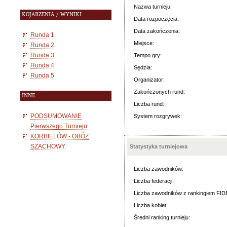
Nazwa turnieju:
KOJARZENIA / WYNIKI
Data rozpoczęcia:
Data zakończenia:
Runda 1
Miejsce:
Runda 2
Runda 3
Tempo gry:
Runda 4
Sędzia:
Runda 5
Organizator:
Zakończonych rund:
INNE
Liczba rund:
PODSUMOWANIE
System rozgrywek:
Pierwszego Turnieju
KORBIELÓW - OBÓZ
SZACHOWY
Statystyka turniejowa
Liczba zawodników:
Liczba federacji:
Liczba zawodników z rankingiem FID
Liczba kobiet:
Średni ranking turnieju: