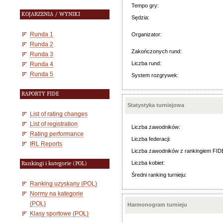
Tempo gry:
KOJARZENIA / WYNIKI
Sędzia:
Runda 1
Organizator:
Runda 2
Zakończonych rund:
Runda 3
Liczba rund:
Runda 4
Runda 5
System rozgrywek:
RAPORTY FIDE
Statystyka turniejowa
List of rating changes
List of registration
Liczba zawodników:
Rating performance
Liczba federacji:
IRL Reports
Liczba zawodników z rankingiem FID
Liczba kobiet:
Rankingi i kategorie (POL)
Średni ranking turnieju:
Ranking uzyskany (POL)
Normy na kategorie
(POL)
Harmonogram turnieju
Klasy sportowe (POL)