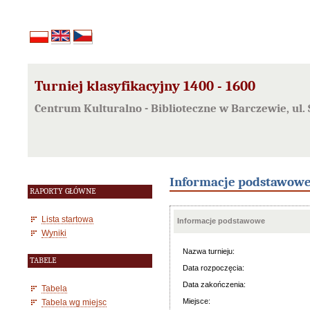
Turniej klasyfikacyjny 1400 - 1600
Centrum Kulturalno - Biblioteczne w Barczewie, ul.
Informacje podstawow
RAPORTY GŁÓWNE
Lista startowa
Informacje podstawowe
Wyniki
Nazwa turnieju:
TABELE
Data rozpoczęcia:
Data zakończenia:
Tabela
Miejsce:
Tabela wg miejsc