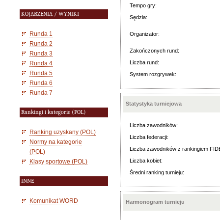
Tempo gry:
KOJARZENIA / WYNIKI
Sędzia:
Runda 1
Organizator:
Runda 2
Zakończonych rund:
Runda 3
Liczba rund:
Runda 4
Runda 5
System rozgrywek:
Runda 6
Runda 7
Statystyka turniejowa
Rankingi i kategorie (POL)
Liczba zawodników:
Ranking uzyskany (POL)
Liczba federacji:
Normy na kategorie
Liczba zawodników z rankingiem FID
(POL)
Liczba kobiet:
Klasy sportowe (POL)
Średni ranking turnieju:
INNE
Komunikat WORD
Harmonogram turnieju