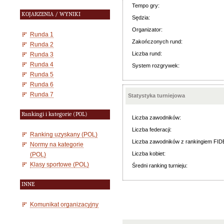
Tempo gry:
KOJARZENIA / WYNIKI
Sędzia:
Organizator:
Runda 1
Zakończonych rund:
Runda 2
Liczba rund:
Runda 3
Runda 4
System rozgrywek:
Runda 5
Runda 6
Runda 7
Statystyka turniejowa
Rankingi i kategorie (POL)
Liczba zawodników:
Liczba federacji:
Ranking uzyskany (POL)
Liczba zawodników z rankingiem FID
Normy na kategorie
Liczba kobiet:
(POL)
Klasy sportowe (POL)
Średni ranking turnieju:
INNE
Komunikat organizacyjny