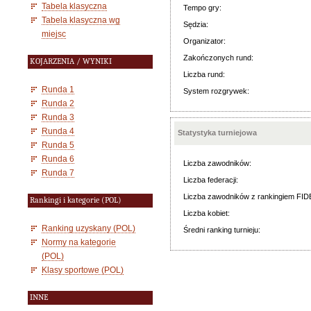
Tabela klasyczna
Tempo gry:
Tabela klasyczna wg
Sędzia:
miejsc
Organizator:
Zakończonych rund:
KOJARZENIA / WYNIKI
Liczba rund:
Runda 1
System rozgrywek:
Runda 2
Runda 3
Runda 4
Statystyka turniejowa
Runda 5
Runda 6
Liczba zawodników:
Runda 7
Liczba federacji:
Liczba zawodników z rankingiem FID
Rankingi i kategorie (POL)
Liczba kobiet:
Ranking uzyskany (POL)
Średni ranking turnieju:
Normy na kategorie
(POL)
Klasy sportowe (POL)
INNE