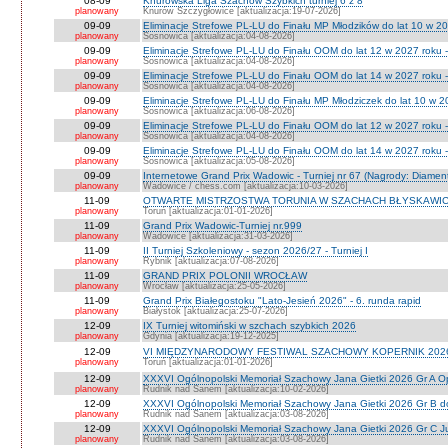
08-09
Knurowska Liga Szachów Szybkich turniej 6 z 8
planowany
Knurów Szczygłowice [aktualizacja:19-07-2026]
09-09
Eliminacje Strefowe PL-LU do Finału MP Młodzików do lat 10 w 20
planowany
Sosnowica [aktualizacja:04-08-2026]
09-09
Eliminacje Strefowe PL-LU do Finału OOM do lat 12 w 2027 roku -
planowany
Sosnowica [aktualizacja:04-08-2026]
09-09
Eliminacje Strefowe PL-LU do Finału OOM do lat 14 w 2027 roku 
planowany
Sosnowica [aktualizacja:04-08-2026]
09-09
Eliminacje Strefowe PL-LU do Finału MP Młodziczek do lat 10 w 2
planowany
Sosnowica [aktualizacja:06-08-2026]
09-09
Eliminacje Strefowe PL-LU do Finału OOM do lat 12 w 2027 roku 
planowany
Sosnowica [aktualizacja:04-08-2026]
09-09
Eliminacje Strefowe PL-LU do Finału OOM do lat 14 w 2027 roku 
planowany
Sosnowica [aktualizacja:05-08-2026]
09-09
Internetowe Grand Prix Wadowic - Turniej nr 67 (Nagrody: Diamen
planowany
Wadowice / chess.com [aktualizacja:10-03-2026]
11-09
OTWARTE MISTRZOSTWA TORUNIA W SZACHACH BŁYSKAWIC
planowany
Toruń [aktualizacja:01-01-2026]
11-09
Grand Prix Wadowic-Turniej nr.999
planowany
Wadowice [aktualizacja:31-03-2026]
11-09
II Turniej Szkoleniowy - sezon 2026/27 - Turniej I
planowany
Rybnik [aktualizacja:07-08-2026]
11-09
GRAND PRIX POLONII WROCŁAW
planowany
Wrocław [aktualizacja:25-05-2026]
11-09
Grand Prix Białegostoku "Lato-Jesień 2026" - 6. runda rapid
planowany
Białystok [aktualizacja:25-07-2026]
12-09
IX Turniej witomiński w szchach szybkich 2026
planowany
Gdynia [aktualizacja:19-12-2025]
12-09
VI MIĘDZYNARODOWY FESTIWAL SZACHOWY KOPERNIK 202
planowany
Toruń [aktualizacja:01-01-2026]
12-09
XXXVI Ogólnopolski Memoriał Szachowy Jana Gietki 2026 Gr A 
planowany
Rudnik nad Sanem [aktualizacja:10-02-2026]
12-09
XXXVI Ogólnopolski Memoriał Szachowy Jana Gietki 2026 Gr B 
planowany
Rudnik nad Sanem [aktualizacja:03-08-2026]
12-09
XXXVI Ogólnopolski Memoriał Szachowy Jana Gietki 2026 Gr C Ju
planowany
Rudnik nad Sanem [aktualizacja:03-08-2026]