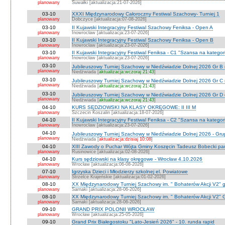
planowany
Suwałki [aktualizacja:21-07-2026]
03-10
XXXI Międzynarodowy Całoroczny Festiwal Szachowy- Turniej 1
planowany
Dobczyce [aktualizacja:07-08-2026]
03-10
II Kujawski Integracyjny Festiwal Szachowy Feniksa - Open A
planowany
Inowrocław [aktualizacja:23-07-2026]
03-10
II Kujawski Integracyjny Festiwal Szachowy Feniksa - Open B
planowany
Inowrocław [aktualizacja:23-07-2026]
03-10
II Kujawski Integracyjny Festiwal Feniksa - C1 "Szansa na kategor
planowany
Inowrocław [aktualizacja:23-07-2026]
03-10
Jubileuszowy Turniej Szachowy w Niedźwiadzie Dolnej 2026 Gr B
planowany
Niedźwiada [
aktualizacja:wczoraj 21:43
]
03-10
Jubileuszowy Turniej Szachowy w Niedźwiadzie Dolnej 2026 Gr C
planowany
Niedźwiada [
aktualizacja:wczoraj 21:43
]
03-10
Jubileuszowy Turniej Szachowy w Niedźwiadzie Dolnej 2026 Gr D
planowany
Niedźwiada [
aktualizacja:wczoraj 21:43
]
04-10
KURS SĘDZIOWSKI NA KLASY OKRĘGOWE: II III M
planowany
Szczecin Koszalin [aktualizacja:18-07-2026]
04-10
II Kujawski Integracyjny Festiwal Feniksa - C2 "Szansa na kategor
planowany
Inowrocław [aktualizacja:23-07-2026]
04-10
Jubileuszowy Turniej Szachowy w Niedźwiadzie Dolnej 2026 - Gr
planowany
Niedżwiada [
aktualizacja:dzisiaj 10:08
]
04-10
XIII Zawody o Puchar Wójta Gminy Koszęcin Tadeusz Bobecki pam
planowany
Rusinowice [aktualizacja:02-08-2026]
04-10
Kurs sędziowski na klasy okręgowe - Wrocław 4.10.2026
planowany
Wrocław [aktualizacja:06-08-2026]
07-10
Igrzyska Dzieci i Młodzierzy szkolnej el. Powiatowe
planowany
Strzelce Krajeńskie [aktualizacja:01-02-2026]
08-10
XX Międzynarodowy Turniej Szachowy im. " Bohaterów Akcji V2" g
planowany
Sarnaki [aktualizacja:28-06-2026]
08-10
XX Międzynarodowy Turniej Szachowy im. " Bohaterów Akcji V2" 
planowany
Sarnaki [aktualizacja:28-06-2026]
09-10
GRAND PRIX POLONII WROCŁAW
planowany
Wrocław [aktualizacja:25-05-2026]
09-10
Grand Prix Białegostoku "Lato-Jesień 2026" - 10. runda rapid