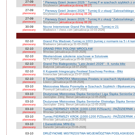
27-09
" Pierwszy Dzień Jesieni 2026 " Turniej F w szachach szybkich z 
planowany
Grzybowice [
aktualizacja:dzisiaj 08:27
]
27-09
" Pierwszy Dzień Jesieni 2026 " Turniej G z okazji "Zabrzańskiego
planowany
Grzybowice [
aktualizacja:dzisiaj 08:28
]
27-09
" Pierwszy Dzień Jesieni 2026 " Turniej H z okazji "Zabrzańskiego
planowany
Grzybowice [
aktualizacja:dzisiaj 08:28
]
30-09
Nocne Internetowe Grand Prix Wadowic - Turniej nr 21
planowany
Wadowice / chess.com [aktualizacja:10-03-2026]
02-10
Grand Prix Wadowic-Turniej nr.1003 (turniej z normami na 5 i 4 kat
planowany
Wadowice [aktualizacja:31-03-2026]
02-10
GRAND PRIX POLONII WROCŁAW
planowany
Wrocław [aktualizacja:25-05-2026]
02-10
Weekendowe szkolenie szachowe w Sztutowie
planowany
SZTUTOWO [aktualizacja:05-08-2026]
02-10
Grand Prix Białegostoku "Lato-Jesień 2026" - 9. runda blitz
planowany
Białystok [aktualizacja:18-07-2026]
02-10
II Kujawski Integracyjny Festiwal Szachowy Feniksa - Blitz
planowany
Inowrocław [aktualizacja:23-07-2026]
02-10
8 Turniej TOROTAX Mistrzostwa Powiatu w szachach błyskawiczn
planowany
Łowicz [aktualizacja:05-08-2026]
03-10
Mistrzostwa Miasta Przemyśla w Szachach Szybkich i Błyskawiczn
planowany
Przemyśl [aktualizacja:14-07-2026]
03-10
Drużynowe Mistrzostwa Śląska Seniorów-I Liga Śląska Seniorów 
planowany
Jastrzębie- Zdrój; Bieruń [aktualizacja:12-05-2026]
03-10
Drużynowe Mistrzostwa Śląska Seniorów- Ekstraliga Śląska Seni
planowany
Jastrzębie- Zdrój; Bieruń [aktualizacja:12-05-2026]
03-10
Turniej PIERWSZY KROK (1000-1200 PZSzach) - PAŹDZIERNIK d
planowany
Wrocław [aktualizacja:26-05-2026]
03-10
Turniej PIERWSZY KROK (1000-1200 PZSzach) - PAŹDZIERNIK o
planowany
Wrocław [aktualizacja:26-05-2026]
03-10
I Garwolińskie MINI-Elo
planowany
Garwolin [aktualizacja:23-06-2026]
03-10
DRUŻYNOWE MISTRZOSTWA WOJEWÓDZTWA PODLASKIEGO 