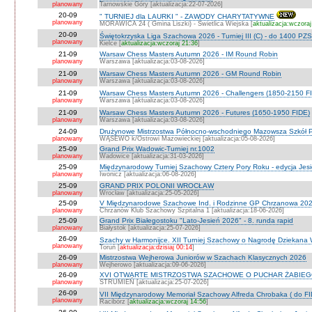
planowany
Tarnowskie Góry [aktualizacja:22-07-2026]
20-09
" TURNIEJ dla LAURKI " - ZAWODY CHARYTATYWNE
planowany
MORAWICA 24 ( Gmina Liszki) - Świetlica Wiejska [
aktualizacja:wczoraj
20-09
Świętokrzyska Liga Szachowa 2026 - Turniej III (C) - do 1400 PZ
planowany
Kielce [
aktualizacja:wczoraj 21:36
]
21-09
Warsaw Chess Masters Autumn 2026 - IM Round Robin
planowany
Warszawa [aktualizacja:03-08-2026]
21-09
Warsaw Chess Masters Autumn 2026 - GM Round Robin
planowany
Warszawa [aktualizacja:03-08-2026]
21-09
Warsaw Chess Masters Autumn 2026 - Challengers (1850-2150 F
planowany
Warszawa [aktualizacja:03-08-2026]
21-09
Warsaw Chess Masters Autumn 2026 - Futures (1650-1950 FIDE)
planowany
Warszawa [aktualizacja:03-08-2026]
24-09
Drużynowe Mistrzostwa Północno-wschodniego Mazowsza Szkół
planowany
WĄSEWO k/Ostrowi Mazowieckiej [aktualizacja:05-08-2026]
25-09
Grand Prix Wadowic-Turniej nr.1002
planowany
Wadowice [aktualizacja:31-03-2026]
25-09
Międzynarodowy Turniej Szachowy Cztery Pory Roku - edycja Jes
planowany
Iwonicz [aktualizacja:06-08-2026]
25-09
GRAND PRIX POLONII WROCŁAW
planowany
Wrocław [aktualizacja:25-05-2026]
25-09
V Międzynarodowe Szachowe Ind. i Rodzinne GP Chrzanowa 2026
planowany
Chrzanów Klub Szachowy Szpitalna 1 [aktualizacja:18-06-2026]
25-09
Grand Prix Białegostoku "Lato-Jesień 2026" - 8. runda rapid
planowany
Białystok [aktualizacja:25-07-2026]
26-09
Szachy w Harmonijce. XII Turniej Szachowy o Nagrodę Dziekan
planowany
Toruń [
aktualizacja:dzisiaj 00:14
]
26-09
Mistrzostwa Wejherowa Juniorów w Szachach Klasycznych 2026
planowany
Wejherowo [aktualizacja:09-06-2026]
26-09
XVI OTWARTE MISTRZOSTWA SZACHOWE O PUCHAR ŻABIEGO K
planowany
STRUMIEŃ [aktualizacja:25-07-2026]
26-09
VII Międzynarodowy Memoriał Szachowy Alfreda Chrobaka ( do FI
planowany
Racibórz [
aktualizacja:wczoraj 14:56
]