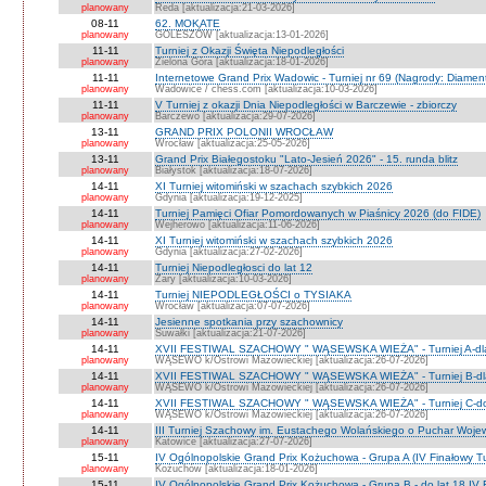
planowany
Reda [aktualizacja:21-03-2026]
08-11
62. MOKATE
planowany
GOLESZÓW [aktualizacja:13-01-2026]
11-11
Turniej z Okazji Święta Niepodległości
planowany
Zielona Góra [aktualizacja:18-01-2026]
11-11
Internetowe Grand Prix Wadowic - Turniej nr 69 (Nagrody: Diamen
planowany
Wadowice / chess.com [aktualizacja:10-03-2026]
11-11
V Turniej z okazji Dnia Niepodległości w Barczewie - zbiorczy
planowany
Barczewo [aktualizacja:29-07-2026]
13-11
GRAND PRIX POLONII WROCŁAW
planowany
Wrocław [aktualizacja:25-05-2026]
13-11
Grand Prix Białegostoku "Lato-Jesień 2026" - 15. runda blitz
planowany
Białystok [aktualizacja:18-07-2026]
14-11
XI Turniej witomiński w szachach szybkich 2026
planowany
Gdynia [aktualizacja:19-12-2025]
14-11
Turniej Pamięci Ofiar Pomordowanych w Piaśnicy 2026 (do FIDE)
planowany
Wejherowo [aktualizacja:11-06-2026]
14-11
XI Turniej witomiński w szachach szybkich 2026
planowany
Gdynia [aktualizacja:27-02-2026]
14-11
Turniej Niepodległosci do lat 12
planowany
Żary [aktualizacja:10-03-2026]
14-11
Turniej NIEPODLEGŁOŚCI o TYSIAKA
planowany
Wrocław [aktualizacja:07-07-2026]
14-11
Jesienne spotkania przy szachownicy
planowany
Suwałki [aktualizacja:21-07-2026]
14-11
XVII FESTIWAL SZACHOWY " WĄSEWSKA WIEŻA" - Turniej A-dla 
planowany
WĄSEWO k/Ostrowi Mazowieckiej [aktualizacja:26-07-2026]
14-11
XVII FESTIWAL SZACHOWY " WĄSEWSKA WIEŻA" - Turniej B-dla 
planowany
WĄSEWO k/Ostrowi Mazowieckiej [aktualizacja:26-07-2026]
14-11
XVII FESTIWAL SZACHOWY " WĄSEWSKA WIEŻA" - Turniej C-do 
planowany
WĄSEWO k/Ostrowi Mazowieckiej [aktualizacja:26-07-2026]
14-11
III Turniej Szachowy im. Eustachego Wolańskiego o Puchar Woje
planowany
Katowice [aktualizacja:27-07-2026]
15-11
IV Ogólnopolskie Grand Prix Kożuchowa - Grupa A (IV Finałowy Tu
planowany
Kożuchów [aktualizacja:18-01-2026]
15-11
IV Ogólnopolskie Grand Prix Kożuchowa - Grupa B - do lat 18 IV F