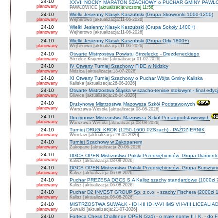
24-10
XXVII NOCNY MARATON SZACHOWY o PUCHAR GMINY PAWŁOW
planowany
PAWŁOWICE [
aktualizacja:wczoraj 11:56
]
24-10
Wielki Jesienny Klasyk Kaszubski (Grupa Skowronki 1000-1250)
planowany
Wejherowo [aktualizacja:11-06-2026]
24-10
Wielki Jesienny Klasyk Kaszubski (Grupa Sokoły 1400+)
planowany
Wejherowo [aktualizacja:11-06-2026]
24-10
Wielki Jesienny Klasyk Kaszubski (Grupa Orły 1800+)
planowany
Wejherowo [aktualizacja:11-06-2026]
24-10
Otwarte Mistrzostwa Powiatu Strzelecko - Drezdeneckiego
planowany
Strzelce Krajeńskie [aktualizacja:01-02-2026]
24-10
IV Otwarty Turniej Szachowy FIDE w Nidzicy
planowany
Nidzica [aktualizacja:13-07-2026]
24-10
XI Otwarty Turniej Szachowy o Puchar Wójta Gminy Kaliska
planowany
Kaliska [aktualizacja:26-06-2026]
24-10
Otwarte Mistrzostwa Śląska w szacho-tenisie stołowym - finał edyc
planowany
Gliwice [aktualizacja:26-04-2026]
24-10
Drużynowe Mistrzostwa Mazowsza Szkół Podstawowych
planowany
Warszawa-Wesoła [aktualizacja:08-08-2026]
24-10
Drużynowe Mistrzostwa Mazowsza Szkół Ponadpodstawowych
planowany
Warszawa Wesoła [aktualizacja:08-08-2026]
24-10
Turniej DRUGI KROK (1250-1600 PZSzach) - PAŹDZIERNIK
planowany
Wrocław [aktualizacja:28-05-2026]
24-10
Turniej Szachowy w Zakopanem
planowany
Zakopane [aktualizacja:20-06-2026]
24-10
DGCS OPEN Mistrzostwa Polski Przedsiębiorców- Grupa Diament
planowany
Kalisz [aktualizacja:08-08-2026]
24-10
DGCS OPEN Mistrzostwa Polski Przedsiębiorców- Grupa Burszty
planowany
Kalisz [aktualizacja:06-08-2026]
24-10
Puchar PREZESA DGCS S.A Kalisz szachy standardowe (1000zł 
planowany
Kalisz [aktualizacja:06-08-2026]
24-10
Puchar D2 INVEST GROUP Sp. z o.o. - szachy Fischera (2000zł 1
planowany
Kalisz [aktualizacja:06-08-2026]
24-10
MISTRZOSTWA SUWAŁK - ID I-III ID IV-VI IMS VII-VIII LICEALIA
planowany
Suwałki [aktualizacja:21-07-2026]
24-10
Forteca Chess Challenge OPEN (3z4) - o małe normy II I K. - do F