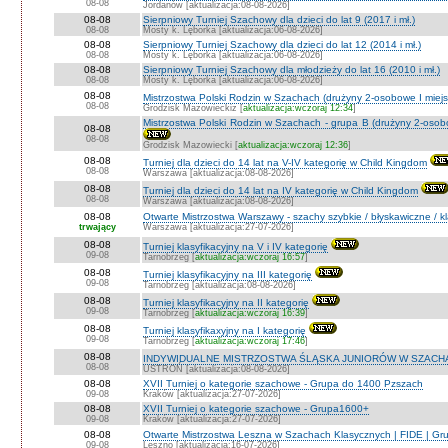
08-08
Jordanów [aktualizacja:08-08-2026]
08-08
Sierpniowy Turniej Szachowy dla dzieci do lat 9 (2017 i mł.)
08-08
Mosty k. Lęborka [aktualizacja:06-08-2026]
08-08
Sierpniowy Turniej Szachowy dla dzieci do lat 12 (2014 i mł.)
08-08
Mosty k. Lęborka [aktualizacja:06-08-2026]
08-08
Sierpniowy Turniej Szachowy dla młodzieży do lat 16 (2010 i mł.)
08-08
Mosty k. Lęborka [aktualizacja:06-08-2026]
08-08
Mistrzostwa Polski Rodzin w Szachach (drużyny 2-osobowe I miejs
08-08
Grodzisk Mazowieckiz [
aktualizacja:wczoraj 12:34
]
Mistrzostwa Polski Rodzin w Szachach - grupa B (drużyny 2-osobo
08-08
08-08
Grodzisk Mazowiecki [
aktualizacja:wczoraj 12:36
]
08-08
Turniej dla dzieci do 14 lat na V-IV kategorię w Child Kingdom
08-08
Warszawa [aktualizacja:08-08-2026]
08-08
Turniej dla dzieci do 14 lat na IV kategorię w Child Kingdom
08-08
Warszawa [aktualizacja:08-08-2026]
08-08
Otwarte Mistrzostwa Warszawy - szachy szybkie / błyskawiczne / k
trwający
Warszawa [aktualizacja:27-07-2026]
08-08
Turniej klasyfikacyjny na V i IV kategorię
09-08
Tarnobrzeg [
aktualizacja:wczoraj 16:57
]
08-08
Turniej klasyfikacyjny na III kategorię
09-08
Tarnobrzeg [aktualizacja:08-08-2026]
08-08
Turniej klasyfikacyjny na II kategorię
09-08
Tarnobrzeg [
aktualizacja:wczoraj 16:39
]
08-08
Turniej klasyfikaxyjny na I kategorię
09-08
Tarnobrzeg [
aktualizacja:wczoraj 17:46
]
08-08
INDYWIDUALNE MISTRZOSTWA ŚLĄSKA JUNIORÓW W SZACHAC
08-08
USTROŃ [aktualizacja:08-08-2026]
08-08
XVII Turniej o kategorie szachowe - Grupa do 1400 Pzszach
09-08
Kraków [aktualizacja:27-07-2026]
08-08
XVII Turniej o kategorie szachowe - Grupa1600+
09-08
Kraków [aktualizacja:27-07-2026]
08-08
Otwarte Mistrzostwa Leszna w Szachach Klasycznych | FIDE | G
09-08
Leszno [aktualizacja:16-07-2026]