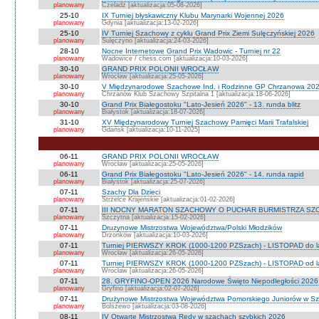
planowany
Czeladź [aktualizacja:05-08-2026]
25-10
IX Turniej błyskawiczny Klubu Marynarki Wojennej 2026
planowany
Gdynia [aktualizacja:13-02-2026]
25-10
IV Turniej Szachowy z cyklu Grand Prix Ziemi Sulęczyńskiej 2026
planowany
Sulęczyno [aktualizacja:24-03-2026]
28-10
Nocne Internetowe Grand Prix Wadowic - Turniej nr 22
planowany
Wadowice / chess.com [aktualizacja:10-03-2026]
30-10
GRAND PRIX POLONII WROCŁAW
planowany
Wrocław [aktualizacja:25-05-2026]
30-10
V Międzynarodowe Szachowe Ind. i Rodzinne GP Chrzanowa 2026
planowany
Chrzanów Klub Szachowy Szpitalna 1 [aktualizacja:18-06-2026]
30-10
Grand Prix Białegostoku "Lato-Jesień 2026" - 13. runda blitz
planowany
Białystok [aktualizacja:18-07-2026]
31-10
XV Międzynarodowy Turniej Szachowy Pamięci Marii Trafalskiej
planowany
Gdańsk [aktualizacja:10-11-2025]
06-11
GRAND PRIX POLONII WROCŁAW
planowany
Wrocław [aktualizacja:25-05-2026]
06-11
Grand Prix Białegostoku "Lato-Jesień 2026" - 14. runda rapid
planowany
Białystok [aktualizacja:25-07-2026]
07-11
Szachy Dla Dzieci
planowany
Strzelce Krajeńskie [aktualizacja:01-02-2026]
07-11
III NOCNY MARATON SZACHOWY O PUCHAR BURMISTRZA SZ
planowany
Szczytna [aktualizacja:15-02-2026]
07-11
Druzynowe Mistrzostwa Województwa/Polski Młodzików
planowany
Drzonków [aktualizacja:10-03-2026]
07-11
Turniej PIERWSZY KROK (1000-1200 PZSzach) - LISTOPAD do l
planowany
Wrocław [aktualizacja:26-05-2026]
07-11
Turniej PIERWSZY KROK (1000-1200 PZSzach) - LISTOPAD od l
planowany
Wrocław [aktualizacja:26-05-2026]
07-11
28. GRYFINO-OPEN 2026 Narodowe Święto Niepodległości 2026
planowany
Gryfino [aktualizacja:02-07-2026]
07-11
Drużynowe Mistrzostwa Województwa Pomorskiego Juniorów w S
planowany
Bolszewo [aktualizacja:03-08-2026]
08-11
IV Otwarte Mistrzostwa Redy w szachach szybkich 2026