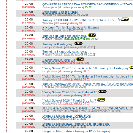
29-08
OTWARTE MISTRZOSTWA POMORZA ZACHODNIEGO W SZACH
planowany
Świnoujście [
aktualizacja:wczoraj 15:28
]
29-08
Desperado Blitz (do FIDE)
planowany
Wejherowo [aktualizacja:09-06-2026]
29-08
Turniej DRUGI KROK (1250-1600 PZSzach) - SIERPIEŃ
planowany
Wrocław [
aktualizacja:dzisiaj 10:01
]
29-08
XIX Letni Turniej Szachowy w Amfiteatrze
planowany
Tarnów [aktualizacja:30-05-2026]
29-08
Turniej o III kategorię szachową.
planowany
Radzyń Podlaski [
aktualizacja:wczoraj 09:52
]
29-08
Turniej na II kategorię.
planowany
Radzyń Podlaski [aktualizacja:08-08-2026]
29-08
Turniej na I kategorię szachową.
planowany
Radzyń Podlaski [aktualizacja:08-07-2026]
29-08
II Mokotowskie MINI-Elo
planowany
Warszawa [
aktualizacja:dzisiaj 09:45
]
29-08
" Witaj Szkoło 2026 " Turniej A do lat 18 o normy K i I kategorię
planowany
Grzybowice [
aktualizacja:dzisiaj 08:01
]
29-08
" Witaj Szkoło 2026 " Turniej B do lat 14 o kategorię I kobiecą i I
planowany
Grzybowice [
aktualizacja:dzisiaj 08:02
]
29-08
Turniej Szachowy dla dzieci - Piknik Parafii pw. Św. Judy Tadeus
planowany
Rzeszów [aktualizacja:06-08-2026]
29-08
" Witaj Szkoło 2026 " Turniej C do lat 10
planowany
Grzybowice [
aktualizacja:dzisiaj 08:02
]
29-08
" Witaj Szkołoi 2026 " Turniej D do lat 7
planowany
Grzybowice [
aktualizacja:dzisiaj 08:03
]
29-08
TURNIEJ SZACHÓW SZYBKICH - II MEMORIAŁ WIESŁAWA OLI
planowany
SP WRONIAWY UL DWORCOWA 33 [aktualizacja:02-08-2026]
29-08
Droga do Mistrzostwa - OPEN FIDE
planowany
Warszawa [aktualizacja:15-07-2026]
29-08
Droga do Mistrzostwa - Turniej na II i III kategorię
planowany
Warszawa [aktualizacja:15-07-2026]
29-08
Droga do Mistrzostwa - Turniej na IV i V kategorię