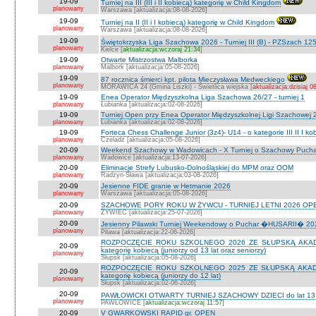
19-09
Turniej na III (III i II kobiecą) kategorię w Child Kingdom
planowany
Warszawa [aktualizacja:08-08-2026]
19-09
Turniej na II (II i I kobiecą) kategorię w Child Kingdom
planowany
Warszawa [aktualizacja:08-08-2026]
19-09
Świętokrzyska Liga Szachowa 2026 - Turniej III (B) - PZSzach 1
planowany
Kielce [
aktualizacja:wczoraj 21:34
]
19-09
Otwarte Mistrzostwa Malborka
planowany
Malbork [aktualizacja:05-08-2026]
19-09
87 rocznica śmierci kpt. pilota Mieczysława Medweckiego
planowany
MORAWICA 24 (Gmina Liszki) - Świetlica wiejska [
aktualizacja:dzisiaj 0
19-09
Enea Operator Międzyszkolna Liga Szachowa 26/27 - turniej 1
planowany
Łubianka [aktualizacja:02-08-2026]
19-09
Turniej Open przy Enea Operator Międzyszkolnej Ligi Szachowej 26
planowany
Łubianka [aktualizacja:02-08-2026]
19-09
Forteca Chess Challenge Junior (3z4)- U14 - o kategorie III II I ko
planowany
Czeladź [aktualizacja:05-08-2026]
20-09
Weekend Szachowy w Wadowicach - X Turniej o Szachowy Puchar B
planowany
Wadowice [aktualizacja:13-07-2026]
20-09
Eliminacje Strefy Lubusko-Dolnośląskiej do MPM oraz OOM
planowany
Radzyn-Sława [aktualizacja:03-08-2026]
20-09
Jesienne FIDE granie w Hetmanie 2026
planowany
Warszawa [aktualizacja:05-08-2026]
20-09
SZACHOWE PORY ROKU W ŻYWCU - TURNIEJ LETNI 2026 OPEN
planowany
ŻYWIEC [aktualizacja:25-07-2026]
20-09
Jesienny Pilawski Turniej Weekendowy o Puchar �HUSARII� 2026
planowany
Pilawa [aktualizacja:22-06-2026]
ROZPOCZĘCIE ROKU SZKOLNEGO 2026 ZE SŁUPSKĄ AKADEMI
20-09
kategorię kobiecą (juniorzy od 13 lat oraz seniorzy)
planowany
Słupsk [aktualizacja:05-08-2026]
ROZPOCZĘCIE ROKU SZKOLNEGO 2025 ZE SŁUPSKĄ AKADEMI
20-09
kategorię kobiecą (juniorzy do 12 lat)
planowany
Słupsk [aktualizacja:02-06-2026]
20-09
PAWŁOWICKI OTWARTY TURNIEJ SZACHOWY DZIECI do lat 13 o ka
planowany
PAWŁOWICE [
aktualizacja:wczoraj 11:57
]
20-09
V GWARKOWSKI RAPID gr. OPEN