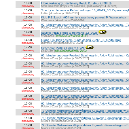
13-08
Obóz wakacyjny Szachowej Dwójki (10 dni - 2 399 zł)
planowany
Stare Kaleńsko (Pojezierze Drawskie) [aktualizacja:14-06-2026]
13-08
Szachy w plenerze w Parku Ludowym 16_00-19_00! Zapraszamy!
planowany
Lublin [aktualizacja:30-07-2026]
13-08
Klub P.Z.Szach. (654 turniej czwartkowy pamięci P. Wajszczyka)
planowany
Warszawa [aktualizacja:05-08-2026]
14-08
62. Międzynarodowy Festiwal Szachowy im. Akiby Rubinsteina - Tu
planowany
Polanica-Zdrój [aktualizacja:08-05-2026]
14-08
Szybkie FIDE granie w Hetmanie 22_2026
planowany
Warszawa [
aktualizacja:wczoraj 08:34
]
14-08
Grand Prix Białegostoku "Lato-Jesień 2026" - 2. runda rapid
planowany
Białystok [aktualizacja:25-07-2026]
14-08
Szachowe Piatki z Liskiem 18/26
planowany
Lisia Góra [
aktualizacja:wczoraj 20:22
]
15-08
62. Międzynarodowy Festiwal Szachowy im. Akiby Rubinsteina - O
planowany
Polanica-Zdrój [aktualizacja:08-05-2026]
15-08
62. Międzynarodowy Festiwal Szachowy im. Akiby Rubinsteina - 
planowany
Polanica-Zdrój [aktualizacja:08-05-2026]
15-08
62. Międzynarodowy Festiwal Szachowy im. Akiby Rubinsteina - O
planowany
Polanica-Zdrój [aktualizacja:08-05-2026]
15-08
62. Międzynarodowy Festiwal Szachowy im. Akiby Rubinsteina - O
planowany
Polanica-Zdrój [aktualizacja:09-05-2026]
15-08
62. Międzynarodowy Festiwal Szachowy im. Akiby Rubinsteina - O
planowany
Polanica-Zdrój [aktualizacja:08-05-2026]
15-08
62. Międzynarodowy Festiwal Szachowy im. Akiby Rubinsteina - 
planowany
Polanica-Zdrój [aktualizacja:09-05-2026]
15-08
62. Międzynarodowy Festiwal Szachowy im. Akiby Rubinsteina - 
planowany
Polanica-Zdrój [aktualizacja:09-05-2026]
15-08
79 Otwarte Mistrzostwa Województwa Kujawsko-Pomorskiego w S
planowany
Mrocza [aktualizacja:20-05-2026]
15-08
79 Otwarte Mistrzostwa Województwa Kujawsko-Pomorskiego w 
planowany
Mrocza [aktualizacja:20-05-2026]
15-08
79 Otwarte Mistrzostwa Województwa Kujawsko-Pomorskiego w Sz
planowany
Mrocza [aktualizacja:20-05-2026]