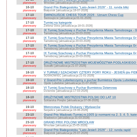
planowany
Wrocław [aktualizacja:25-05-2026]
16-10
Grand Prix Białegostoku "Lato-Jesień 2026" - 11. runda blitz
planowany
Białystok [aktualizacja:18-07-2026]
17-10
ŚWINOUJŚCIE CHESS TOUR 2026 - Uznam Chess Cup
planowany
Świnoujście [aktualizacja:01-01-2026]
17-10
Turniej na kategorie
planowany
Zielona Góra [aktualizacja:18-01-2026]
17-10
IX Turniej Szachowy o Puchar Prezydenta Miasta Tarnobrzega - G
planowany
Tarnobrzeg [aktualizacja:20-03-2026]
17-10
IX Turniej Szachowy o Puchar Prezydenta Miasta Tarnobrzega Gr
planowany
Tarnobrzeg [aktualizacja:20-03-2026]
17-10
IX Turniej Szachowy o Puchar Prezydenta Miasta Tarnobrzega Gr
planowany
Tarnobrzeg [aktualizacja:20-03-2026]
17-10
IX Turniej Szachowy o Puchar Prezydenta Miasta Tarnobrzega Gr 
planowany
Tarnobrzeg [aktualizacja:20-03-2026]
17-10
DRUŻYNOWE MISTRZOSTWA WOJEWÓDZTWA PODLASKIEGO 
planowany
Suwałki [aktualizacja:21-07-2026]
18-10
V TURNIEJ SZACHOWY CZTERY PORY ROKU - JESIEŃ (do FID
planowany
SOSNOWIEC [aktualizacja:21-01-2026]
18-10
V Grand-Prix Lubelszczyzny o puchar Burmistrza Opola Lubelskie
planowany
Opole Lubelskie [aktualizacja:21-07-2026]
18-10
VI Turniej Szachowy o Puchar Burmistrza Dziwnowa
planowany
Dziwnów [aktualizacja:17-03-2026]
18-10
DRUŻYNOWE MISTRZOSTWA POLSKI DO LAT 10
planowany
Szklarska Porębs [aktualizacja:07-06-2026]
19-10
Mistrzostwa Polski Drukarzy i Wydawców
planowany
Serpelice [aktualizacja:16-06-2026]
23-10
Grand Prix Wadowic-Turniej nr.1005 (z normami na 2. 3. 4. 5. kate
planowany
Wadowice [aktualizacja:31-03-2026]
23-10
GRAND PRIX POLONII WROCŁAW
planowany
Wrocław [aktualizacja:25-05-2026]
23-10
Grand Prix Białegostoku "Lato-Jesień 2026" - 12. runda rapid
planowany
Białystok [aktualizacja:25-07-2026]