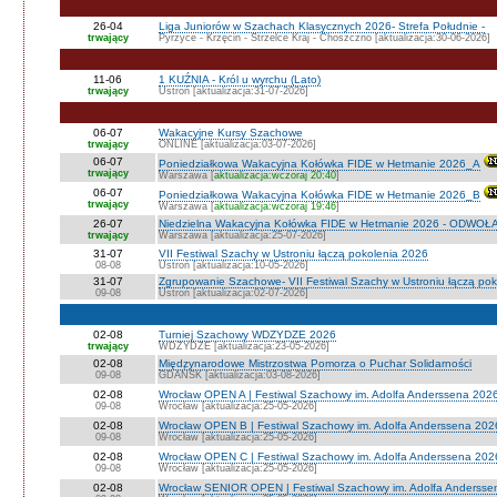
26-04
Liga Juniorów w Szachach Klasycznych 2026- Strefa Południe -
trwający
Pyrzyce - Krzęcin - Strzelce Kraj - Choszczno [aktualizacja:30-06-2026]
11-06
1 KUŹNIA - Król u wyrchu (Lato)
trwający
Ustroń [aktualizacja:31-07-2026]
06-07
Wakacyjne Kursy Szachowe
trwający
ONLINE [aktualizacja:03-07-2026]
06-07
Poniedziałkowa Wakacyjna Kołówka FIDE w Hetmanie 2026_A
trwający
Warszawa [
aktualizacja:wczoraj 20:40
]
06-07
Poniedziałkowa Wakacyjna Kołówka FIDE w Hetmanie 2026_B
trwający
Warszawa [
aktualizacja:wczoraj 19:46
]
26-07
Niedzielna Wakacyjna Kołówka FIDE w Hetmanie 2026 - ODWOŁ
trwający
Warszawa [aktualizacja:25-07-2026]
31-07
VII Festiwal Szachy w Ustroniu łączą pokolenia 2026
08-08
Ustroń [aktualizacja:10-05-2026]
31-07
Zgrupowanie Szachowe- VII Festiwal Szachy w Ustroniu łączą po
09-08
Ustroń [aktualizacja:02-07-2026]
02-08
Turniej Szachowy WDZYDZE 2026
trwający
WDZYDZE [aktualizacja:23-05-2026]
02-08
Międzynarodowe Mistrzostwa Pomorza o Puchar Solidarności
09-08
GDAŃSK [aktualizacja:03-08-2026]
02-08
Wrocław OPEN A | Festiwal Szachowy im. Adolfa Anderssena 202
09-08
Wrocław [aktualizacja:25-05-2026]
02-08
Wrocław OPEN B | Festiwal Szachowy im. Adolfa Anderssena 202
09-08
Wrocław [aktualizacja:25-05-2026]
02-08
Wrocław OPEN C | Festiwal Szachowy im. Adolfa Anderssena 202
09-08
Wrocław [aktualizacja:25-05-2026]
02-08
Wrocław SENIOR OPEN | Festiwal Szachowy im. Adolfa Andersse