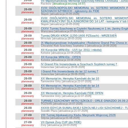
26-09
VII Międzynarodowy Memoriał Szachowy Alfreda Chrobaka - Junior
planowany
Racibórz [
aktualizacja:wczoraj 14:57
]
XVIII OGÓLNOPOLSKI MEMORIAŁ im. SOTERO WISMONTA 
26-09
SZACHACH SZYBKICH - zgłoszony do FIDE
planowany
Słupsk [aktualizacja:25-05-2026]
XVIII OGÓLNOPOLSKI MEMORIAŁ im. SOTERO WISMON
26-09
KWALIFIKACYJNY DLA JUNIORÓW DO 14 LAT - kategoria V lub IV 
planowany
Słupsk [aktualizacja:16-05-2026]
26-09
CXXV Turniej Szachowy w Czytelni Naukowej nr 1 im. Janiny Engler
planowany
Warszawa [aktualizacja:07-05-2026]
26-09
Turniej DRUGI KROK (1250-1600 PZSzach) - WRZESIEŃ
planowany
Wrocław [aktualizacja:28-05-2026]
26-09
IX Międzynarodowe Indywidualne i Rodzinne Grand Prix Chess i
planowany
Chrzanów Klub Szachowy Szpitalna 1 [aktualizacja:18-06-2026]
26-09
XII Koneckie MINI-Elo - U15 (ur. 2011 i młodsi)
planowany
Końskie [aktualizacja:19-06-2026]
26-09
XII Koneckie MINI-Elo - OPEN
planowany
Końskie [aktualizacja:19-06-2026]
26-09
IV Grand Prix Inowrocławia w Szachach Szybkich turniej 7
planowany
Inowrocław [aktualizacja:28-06-2026]
26-09
I Grand Prix Inowrocławia do lat 12 turniej 7
planowany
Inowrocław [aktualizacja:28-06-2026]
26-09
XX Memoriał im. Henryka Karnówki do lat 10
planowany
Tarnowskie Góry [aktualizacja:22-07-2026]
26-09
XX Memoriał im. Henryka Karnówki do lat 14
planowany
Tarnowskie Góry [aktualizacja:22-07-2026]
26-09
XX Memoriał im. Henryka Karnówki FIDE OPEN
planowany
Tarnowskie Góry [aktualizacja:22-07-2026]
26-09
TURNIEJ SZACHOWY WITAJ SZKOŁO - ORLE GNIAZDO 26.09.2
planowany
POZNAŃ [aktualizacja:14-07-2026]
26-09
XXXIII EDYCJA SUWALSKIEJ SZKOLNEJ LIGI SZACHOWEJ - TU
planowany
Suwałki Plaza [aktualizacja:21-07-2026]
27-09
VIII Turniej błyskawiczny Klubu Marynarki Wojennej 2026
planowany
Gdynia [aktualizacja:01-08-2026]
27-09
VII Dymok Żory CUP (do FIDE)
planowany
Żory [aktualizacja:24-03-2026]