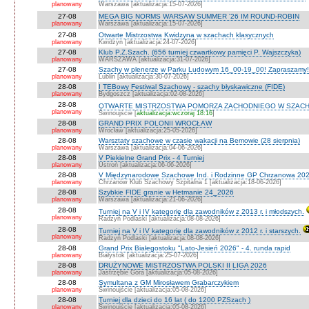
planowany
Warszawa [aktualizacja:15-07-2026]
27-08
MEGA BIG NORMS WARSAW SUMMER '26 IM ROUND-ROBIN
planowany
Warszawa [aktualizacja:15-07-2026]
27-08
Otwarte Mistrzostwa Kwidzyna w szachach klasycznych
planowany
Kwidzyn [aktualizacja:24-07-2026]
27-08
Klub P.Z.Szach. (656 turniej czwartkowy pamięci P. Wajszczyka)
planowany
WARSZAWA [aktualizacja:31-07-2026]
27-08
Szachy w plenerze w Parku Ludowym 16_00-19_00! Zapraszamy!
planowany
Lublin [aktualizacja:30-07-2026]
28-08
I TEBowy Festiwal Szachowy - szachy błyskawiczne (FIDE)
planowany
Bydgoszcz [aktualizacja:02-08-2026]
28-08
OTWARTE MISTRZOSTWA POMORZA ZACHODNIEGO W SZACH
planowany
Świnoujście [
aktualizacja:wczoraj 18:16
]
28-08
GRAND PRIX POLONII WROCŁAW
planowany
Wrocław [aktualizacja:25-05-2026]
28-08
Warsztaty szachowe w czasie wakacji na Bemowie (28 sierpnia)
planowany
Warszawa [aktualizacja:04-06-2026]
28-08
V Piekielne Grand Prix - 4 Turniej
planowany
Ustroń [aktualizacja:06-06-2026]
28-08
V Międzynarodowe Szachowe Ind. i Rodzinne GP Chrzanowa 202
planowany
Chrzanów Klub Szachowy Szpitalna 1 [aktualizacja:18-06-2026]
28-08
Szybkie FIDE granie w Hetmanie 24_2026
planowany
Warszawa [aktualizacja:21-06-2026]
28-08
Turniej na V i IV kategorię dla zawodników z 2013 r. i młodszych.
planowany
Radzyń Podlaski [aktualizacja:08-08-2026]
28-08
Turniej na V i IV kategorię dla zawodników z 2012 r. i starszych.
planowany
Radzyń Podlaski [aktualizacja:08-08-2026]
28-08
Grand Prix Białegostoku "Lato-Jesień 2026" - 4. runda rapid
planowany
Białystok [aktualizacja:25-07-2026]
28-08
DRUŻYNOWE MISTRZOSTWA POLSKI II LIGA 2026
planowany
Jastrzębie Góra [aktualizacja:05-08-2026]
28-08
Symultana z GM Mirosławem Grabarczykiem
planowany
Świnoujście [aktualizacja:05-08-2026]
28-08
Turniej dla dzieci do 16 lat ( do 1200 PZSzach )
planowany
Świnoujście [aktualizacja:05-08-2026]