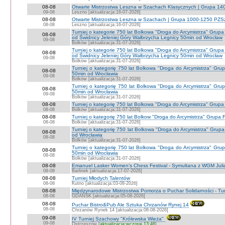
08-08
Otwarte Mistrzostwa Leszna w Szachach Klasycznych | Grupa 1
09-08
Leszno [aktualizacja:16-07-2026]
08-08
Otwarte Mistrzostwa Leszna w Szachach | Grupa 1000-1250 PZS
08-08
Leszno [aktualizacja:16-07-2026]
Turniej o kategorie 750 lat Bolkowa "Droga do Arcymistrza" G
08-08
od Świdnicy Jeleniej Góry Wałbrzycha Legnicy 50min od Wrocław
09-08
Bolków [aktualizacja:31-07-2026]
Turniej o kategorie 750 lat Bolkowa "Droga do Arcymistrza" G
08-08
od Świdnicy Jeleniej Góry Wałbrzycha Legnicy 50min od Wrocław
09-08
Bolków [aktualizacja:31-07-2026]
Turniej o kategorię 750 lat Bolkowa "Droga do Arcymistrza" Gr
08-08
50min od Wrocławia
09-08
Bolków [aktualizacja:31-07-2026]
Turniej o kategorię 750 lat Bolkowa "Droga do Arcymistrza" Gr
08-08
50min od Wrocławia
09-08
Bolków [aktualizacja:31-07-2026]
08-08
Turniej o kategorię 750 lat Bolkowa "Droga do Arcymistrza" Grup
08-08
Bolków [aktualizacja:31-07-2026]
08-08
Turniej o kategorię 750 lat Bolkow "Droga do Arcymistrza" Grupa F
08-08
Bolków [aktualizacja:31-07-2026]
Turniej o kategorię 750 lat Bolkowa "Droga do Arcymistrza" Gru
08-08
od Wrocławia
08-08
Bolków [aktualizacja:31-07-2026]
Turniej o kategorię 750 lat Bolkowa "Droga do Arcymistrza" Gr
08-08
50min od Wrocławia
08-08
Bolków [aktualizacja:31-07-2026]
08-08
Emanuel Lasker Women's Chess Festival - Symultana z WGM Julią
08-08
Barlinek [aktualizacja:17-07-2026]
08-08
Turniej Młodych Talentów
08-08
Kutno [aktualizacja:03-08-2026]
08-08
Międzynarodowe Mistrzostwa Pomorza o Puchar Solidarności - Tur
08-08
GDAŃSK [aktualizacja:05-08-2026]
08-08
Puchar Bistro&Pub Ale Sztuka Chrzanów Rynej 14
08-08
Chrzanów Rynek 14 [aktualizacja:08-08-2026]
09-08
IV Turniej Szachowy "Królewska Wieża"
09-08
Ostrzeszów [
aktualizacja:wczoraj 13:46
]