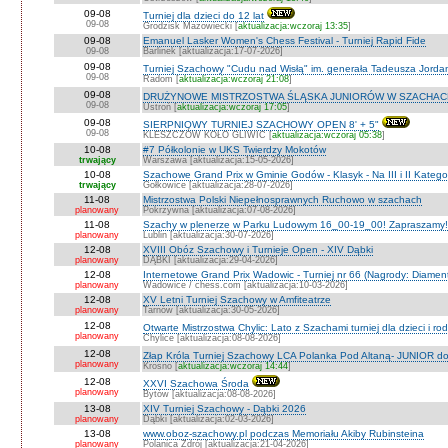
09-08
Turniej dla dzieci do 12 lat
09-08
Grodzisk Mazowiecki [
aktualizacja:wczoraj 13:35
]
09-08
Emanuel Lasker Women's Chess Festival - Turniej Rapid Fide
09-08
Barlinek [aktualizacja:17-07-2026]
09-08
Turniej Szachowy "Cudu nad Wisłą" im. generała Tadeusza Jord
09-08
Radom [
aktualizacja:wczoraj 21:08
]
09-08
DRUŻYNOWE MISTRZOSTWA ŚLĄSKA JUNIORÓW W SZACHACH S
09-08
Ustroń [
aktualizacja:wczoraj 17:05
]
09-08
SIERPNIOWY TURNIEJ SZACHOWY OPEN 8' + 5"
09-08
KLESZCZÓW KOŁO GLIWIC [
aktualizacja:wczoraj 05:38
]
10-08
#7 Półkolonie w UKS Twierdzy Mokotów
trwający
Warszawa [aktualizacja:15-05-2026]
10-08
Szachowe Grand Prix w Gminie Godów - Klasyk - Na III i II Katego
trwający
Gołkowice [aktualizacja:28-07-2026]
11-08
Mistrzostwa Polski Niepełnosprawnych Ruchowo w szachach
planowany
Pokrzywna [aktualizacja:07-08-2026]
11-08
Szachy w plenerze w Parku Ludowym 16_00-19_00! Zapraszamy!
planowany
Lublin [aktualizacja:30-07-2026]
12-08
XVIII Obóz Szachowy i Turnieje Open - XIV Dąbki
planowany
DĄBKI [aktualizacja:29-04-2026]
12-08
Internetowe Grand Prix Wadowic - Turniej nr 66 (Nagrody: Diamen
planowany
Wadowice / chess.com [aktualizacja:10-03-2026]
12-08
XV Letni Turniej Szachowy w Amfiteatrze
planowany
Tarnów [aktualizacja:30-05-2026]
12-08
Otwarte Mistrzostwa Chylic: Lato z Szachami turniej dla dzieci i ro
planowany
Chylice [aktualizacja:08-08-2026]
12-08
Złap Króla Turniej Szachowy LCA Polanka Pod Altaną- JUNIOR do
planowany
Krosno [
aktualizacja:wczoraj 14:44
]
12-08
XXVI Szachowa Środa
planowany
Bytów [aktualizacja:08-08-2026]
13-08
XIV Turniej Szachowy - Dąbki 2026
planowany
Dąbki [aktualizacja:02-03-2026]
13-08
www.oboz-szachowy.pl podczas Memoriału Akiby Rubinsteina
planowany
Polanica Zdrój [aktualizacja:21-04-2026]