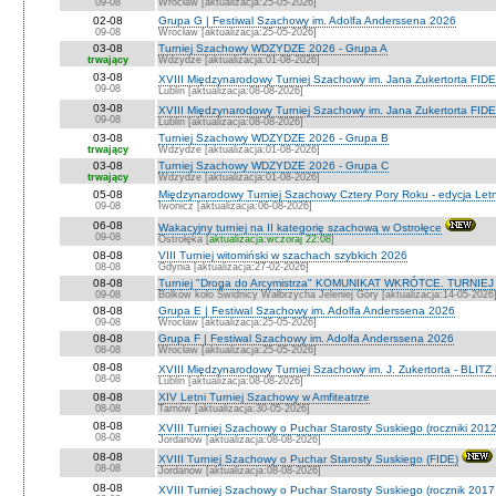
09-08
Wrocław [aktualizacja:25-05-2026]
02-08
Grupa G | Festiwal Szachowy im. Adolfa Anderssena 2026
09-08
Wrocław [aktualizacja:25-05-2026]
03-08
Turniej Szachowy WDZYDZE 2026 - Grupa A
trwający
Wdzydze [aktualizacja:01-08-2026]
03-08
XVIII Międzynarodowy Turniej Szachowy im. Jana Zukertorta FIDE
09-08
Lublin [aktualizacja:08-08-2026]
03-08
XVIII Międzynarodowy Turniej Szachowy im. Jana Zukertorta FID
09-08
Lublin [aktualizacja:08-08-2026]
03-08
Turniej Szachowy WDZYDZE 2026 - Grupa B
trwający
Wdzydze [aktualizacja:01-08-2026]
03-08
Turniej Szachowy WDZYDZE 2026 - Grupa C
trwający
Wdzydze [aktualizacja:01-08-2026]
05-08
Międzynarodowy Turniej Szachowy Cztery Pory Roku - edycja Let
09-08
Iwonicz [aktualizacja:06-08-2026]
06-08
Wakacyjny turniej na II kategorię szachową w Ostrołęce
09-08
Ostrołęka [
aktualizacja:wczoraj 22:08
]
08-08
VIII Turniej witomiński w szachach szybkich 2026
08-08
Gdynia [aktualizacja:27-02-2026]
08-08
Turniej "Droga do Arcymistrza" KOMUNIKAT WKRÓTCE. TURNIEJ O V
09-08
Bolków koło Świdnicy Wałbrzycha Jeleniej Góry [aktualizacja:14-05-2026
08-08
Grupa E | Festiwal Szachowy im. Adolfa Anderssena 2026
09-08
Wrocław [aktualizacja:25-05-2026]
08-08
Grupa F | Festiwal Szachowy im. Adolfa Anderssena 2026
08-08
Wrocław [aktualizacja:25-05-2026]
08-08
XVIII Międzynarodowy Turniej Szachowy im. J. Zukertorta - BLITZ
08-08
Lublin [aktualizacja:08-08-2026]
08-08
XIV Letni Turniej Szachowy w Amfiteatrze
08-08
Tarnów [aktualizacja:30-05-2026]
08-08
XVIII Turniej Szachowy o Puchar Starosty Suskiego (roczniki 201
08-08
Jordanów [aktualizacja:08-08-2026]
08-08
XVIII Turniej Szachowy o Puchar Starosty Suskiego (FIDE)
08-08
Jordanów [aktualizacja:08-08-2026]
08-08
XVIII Turniej Szachowy o Puchar Starosty Suskiego (rocznik 2017 