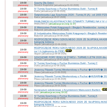
19-09
Szachy Dla Dzieci
planowany
Strzelce Krajeńskie [aktualizacja:01-02-2026]
19-09
IV Turniej Szachowy o Puchar Burmistrza Dukli - Turniej B
planowany
Dukla [aktualizacja:02-06-2026]
19-09
Świętokrzyska Liga Szachowa 2026 - Turniej III (A) - od 1600 PZ
planowany
Kielce [aktualizacja:26-07-2026]
19-09
PAWŁOWICKI KLASYFIKACYJNY OTWARTY TURNIEJ NA V IV i I
planowany
PAWŁOWICE [
aktualizacja:wczoraj 11:37
]
19-09
III Mistrzostwa Polski Księgowych i Biegłych Rewidentów - turniej d
planowany
Białystok [aktualizacja:04-08-2026]
19-09
III Indywidualne Mistrzostwa Polski Księgowych i Biegłych Rewid
planowany
Białystok [aktualizacja:04-08-2026]
ROZPOCZĘCIE ROKU SZKOLNEGO 2026 ZE SŁUPSKĄ AKADEMIĄ 
19-09
kategorię kobiecą
planowany
Słupsk [aktualizacja:02-06-2026]
ROZPOCZĘCIE ROKU SZKOLNEGO 2026 ZE SŁUPSKĄ AKADEMIĄ
19-09
na I i k (zgłoszony do FIDE)
planowany
Słupsk [aktualizacja:08-08-2026]
19-09
SZACHOWE PORY ROKU W ŻYWCU - TURNIEJ LETNI 2026 dla dzie
planowany
ŻYWIEC [aktualizacja:25-07-2026]
19-09
IV Turniej Szachowy o Puchar Burmistrza Dukli - Turniej C
planowany
Dukla [aktualizacja:02-06-2026]
19-09
Jesienny Pilawski Turniej Weekendowy o Puchar �HUSARII� 2026
planowany
Pilawa [aktualizacja:22-06-2026]
19-09
Jesienny Pilawski Turniej Weekendowy o Puchar �HUSARII� 2026
planowany
Pilawa [aktualizacja:22-06-2026]
19-09
Jesienny Pilawski Turniej Weekendowy o Puchar �HUSARII� 2026
planowany
Pilawa [aktualizacja:28-05-2026]
19-09
Seminarium szkoleniowe z Arcymistrzem Mateuszem Bartlem
planowany
Łódź [
aktualizacja:wczoraj 19:10
]
19-09
IV Turniej Szachowy o Puchar Burmistrza Dukli - Turniej A
planowany
Dukla [aktualizacja:02-06-2026]
ROZPOCZĘCIE ROKU SZKOLNEGO 2026 ZE SŁUPSKĄ AKADEMI
19-09
kategorię kobiecą
planowany