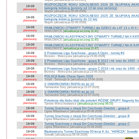
Słupsk [aktualizacja:02-06-2026]
ROZPOCZĘCIE ROKU SZKOLNEGO 2026 ZE SŁUPSKĄ AKADEMI
19-09
kategorię kobiecą (juniorzy od 13 lat oraz seniorzy)
planowany
Słupsk [aktualizacja:05-08-2026]
ROZPOCZĘCIE ROKU SZKOLNEGO 2025 ZE SŁUPSKĄ AKADEMI
19-09
kategorię kobiecą (juniorzy do 12 lat)
planowany
Słupsk [aktualizacja:02-06-2026]
19-09
PAWŁOWICKI OTWARTY TURNIEJ dla DZIECI do LAT 13 o III II i I
planowany
PAWŁOWICE [
aktualizacja:wczoraj 11:41
]
19-09
PAWŁOWICKI KLASYFIKACYJNY OTWARTY TURNIEJ NA II KATEG
planowany
PAWŁOWICE [
aktualizacja:wczoraj 11:45
]
19-09
PAWŁOWICKI KLASYFIKACYJNY OTWARTY TURNIEJ NA III KATEG
planowany
PAWŁOWICE [
aktualizacja:wczoraj 11:47
]
19-09
II Powiatowa Liga Szachowa - grupa A Open - turniej #3
planowany
Brzesko - Mokrzyska [aktualizacja:23-06-2026]
19-09
II Powiatowa Liga Szachowa - grupa B 2012 i mł. oraz do 1600 - t
planowany
Brzesko - Mokrzyska [aktualizacja:23-06-2026]
19-09
II Powiatowa Liga Szachowa - grupa C 2016 i mł. oraz do 1400 - t
planowany
Brzesko - Mokrzyska [aktualizacja:23-06-2026]
19-09
POLSCA Baltic Chess Open 2026
planowany
Ystad - Świnoujście [aktualizacja:23-06-2026]
19-09
V GWARKOWSKI RAPID do lat 10
planowany
Tarnowskie Góry [aktualizacja:22-07-2026]
19-09
V GWARKOWSKI RAPID do lat 14
planowany
Tarnowskie Góry [aktualizacja:22-07-2026]
19-09
Pokolenia dla klubu klub dla pokoleń RÓŻNE GRUPY Nagrody fi
planowany
Tarnów Wierzchosławice [
aktualizacja:wczoraj 06:53
]
19-09
Turniej Szachowy z okazji Dni Czechowic-Dziedzic - grupa A
planowany
Ligota Miliardowice [aktualizacja:05-08-2026]
19-09
Turniej Szachowy z okazji Dni Czechowic-Dziedzic - grupa B
planowany
Ligota Miliardowice [aktualizacja:05-08-2026]
19-09
Turniej Szachowy z okazji Dni Czechowic-Dziedzic - grupa C
planowany
Ligota Miliardowice [aktualizacja:05-08-2026]
19-09
Błyskawiczny Turniej Szachowy 50-lecia K.Sz. "HAŃCZA" Suwałki
planowany
Suwałki [aktualizacja:06-08-2026]