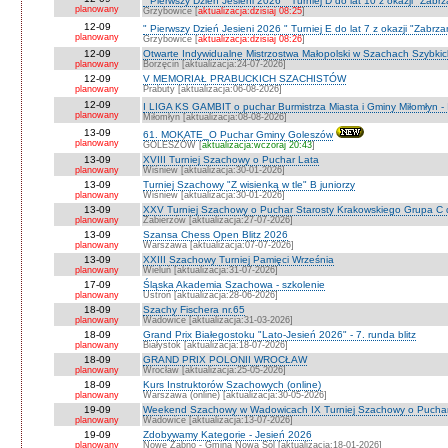
" Pierwszy Dzień Jesieni 2026 " Turniej D do lat 10 z okazji "Zab
planowany
Grzybowice [
aktualizacja:dzisiaj 08:25
]
12-09
" Pierwszy Dzień Jesieni 2026 " Turniej E do lat 7 z okazji "Zabrz
planowany
Grzybowice [
aktualizacja:dzisiaj 08:26
]
12-09
Otwarte Indywidualne Mistrzostwa Małopolski w Szachach Szybki
planowany
Borzęcin [aktualizacja:24-07-2026]
12-09
V MEMORIAŁ PRABUCKICH SZACHISTÓW
planowany
Prabuty [aktualizacja:06-08-2026]
12-09
I LIGA KS GAMBIT o puchar Burmistrza Miasta i Gminy Miłomłyn - 
planowany
Miłomłyn [aktualizacja:08-08-2026]
13-09
61. MOKATE_O Puchar Gminy Goleszów
planowany
GOLESZÓW [
aktualizacja:wczoraj 20:43
]
13-09
XVIII Turniej Szachowy o Puchar Lata
planowany
Wiśniew [aktualizacja:30-01-2026]
13-09
Turniej Szachowy "Z wisienką w tle" B juniorzy
planowany
Wiśniew [aktualizacja:30-01-2026]
13-09
XXV Turniej Szachowy o Puchar Starosty Krakowskiego Grupa C d
planowany
Zabierzów [aktualizacja:27-07-2026]
13-09
Szansa Chess Open Blitz 2026
planowany
Warszawa [aktualizacja:07-07-2026]
13-09
XXIII Szachowy Turniej Pamięci Września
planowany
Wieluń [aktualizacja:31-07-2026]
17-09
Śląska Akademia Szachowa - szkolenie
planowany
Ustroń [aktualizacja:28-06-2026]
18-09
Szachy Fischera nr.65
planowany
Wadowice [aktualizacja:31-03-2026]
18-09
Grand Prix Białegostoku "Lato-Jesień 2026" - 7. runda blitz
planowany
Białystok [aktualizacja:18-07-2026]
18-09
GRAND PRIX POLONII WROCŁAW
planowany
Wrocław [aktualizacja:25-05-2026]
18-09
Kurs Instruktorów Szachowych (online)
planowany
Warszawa (online) [aktualizacja:30-05-2026]
19-09
Weekend Szachowy w Wadowicach IX Turniej Szachowy o Puchar S
planowany
Wadowice [aktualizacja:13-07-2026]
19-09
Zdobywamy Kategorie - Jesień 2026
planowany
Nowe Żabno - Gmina Nowa Sól [aktualizacja:18-01-2026]