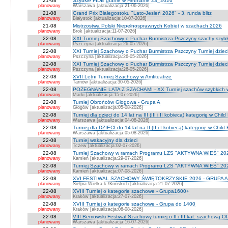
21-08
Szybkie FIDE granie w Hetmanie 23_2026
planowany
Warszawa [aktualizacja:21-06-2026]
21-08
Grand Prix Białegostoku "Lato-Jesień 2026" - 3. runda blitz
planowany
Białystok [aktualizacja:10-07-2026]
21-08
Mistrzostwa Polski Niepełnosprawnych Kobiet w szachach 2026
planowany
Brok [aktualizacja:11-07-2026]
22-08
XXI Turniej Szachowy o Puchar Burmistrza Pszczyny szachy szyb
planowany
Pszczyna [aktualizacja:26-05-2026]
22-08
XXI Turniej Szachowy o Puchar Burmistrza Pszczyny Turniej dzieci
planowany
Pszczyna [aktualizacja:26-05-2026]
22-08
XXI Turniej Szachowy o Puchar Burmistrza Pszczyny Turniej dzieci
planowany
Pszczyna [aktualizacja:26-05-2026]
22-08
XVII Letni Turniej Szachowy w Amfiteatrze
planowany
Tarnów [aktualizacja:30-05-2026]
22-08
POŻEGNANIE LATA Z SZACHAMI - XX Turniej szachów szybkich 
planowany
Marki [aktualizacja:15-07-2026]
22-08
Turniej Obrońców Głogowa - Grupa A
planowany
Głogów [aktualizacja:05-08-2026]
22-08
Turniej dla dzieci do 14 lat na III (III i II kobiecą) kategorię w Chi
planowany
Warszawa [aktualizacja:04-08-2026]
22-08
Turniej dla DZIECI do 14 lat na II (II i I kobiecą) kategorię w Chil
planowany
Warszawa [aktualizacja:05-08-2026]
22-08
Turniej wakacyjny dla dzieci
planowany
Tczew [aktualizacja:02-07-2026]
22-08
Turniej Szachowy w ramach Programu LZS "AKTYWNA WIEŚ" 202
planowany
Kamień [aktualizacja:29-07-2026]
22-08
Turniej Szachowy w ramach Programu LZS "AKTYWNA WIEŚ" 202
planowany
Kamień [aktualizacja:07-08-2026]
22-08
XVI FESTIWAL SZACHOWY ŚWIĘTOKRZYSKIE 2026 - GRUPA A 
planowany
Sielpia Wielka k./Końskich [aktualizacja:21-07-2026]
22-08
XVIII Turniej o kategorie szachowe - Grupa1600+
planowany
Kraków [aktualizacja:27-07-2026]
22-08
XVIII Turniej o kategorie szachowe - Grupa do 1400
planowany
Kraków [aktualizacja:06-08-2026]
22-08
VIII Bemowski Festiwal Szachowy turniej o II i III kat. szachową 
planowany
Warszawa [aktualizacja:16-07-2026]