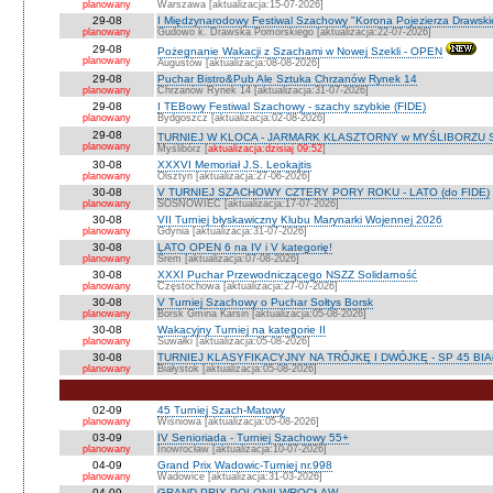
planowany
Warszawa [aktualizacja:15-07-2026]
29-08
I Międzynarodowy Festiwal Szachowy "Korona Pojezierza Drawski
planowany
Gudowo k. Drawska Pomorskiego [aktualizacja:22-07-2026]
29-08
Pożegnanie Wakacji z Szachami w Nowej Szekli - OPEN
planowany
Augustów [aktualizacja:08-08-2026]
29-08
Puchar Bistro&Pub Ale Sztuka Chrzanów Rynek 14
planowany
Chrzanów Rynek 14 [aktualizacja:31-07-2026]
29-08
I TEBowy Festiwal Szachowy - szachy szybkie (FIDE)
planowany
Bydgoszcz [aktualizacja:02-08-2026]
29-08
TURNIEJ W KLOCA - JARMARK KLASZTORNY w MYŚLIBORZU Sta
planowany
Myślibórz [
aktualizacja:dzisiaj 09:52
]
30-08
XXXVI Memoriał J.S. Leokajtis
planowany
Olsztyn [aktualizacja:27-06-2026]
30-08
V TURNIEJ SZACHOWY CZTERY PORY ROKU - LATO (do FIDE)
planowany
SOSNOWIEC [aktualizacja:17-07-2026]
30-08
VII Turniej błyskawiczny Klubu Marynarki Wojennej 2026
planowany
Gdynia [aktualizacja:31-07-2026]
30-08
LATO OPEN 6 na IV i V kategorię!
planowany
Śrem [aktualizacja:07-08-2026]
30-08
XXXI Puchar Przewodniczącego NSZZ Solidarność
planowany
Częstochowa [aktualizacja:27-07-2026]
30-08
V Turniej Szachowy o Puchar Sołtys Borsk
planowany
Borsk Gmina Karsin [aktualizacja:05-08-2026]
30-08
Wakacyjny Turniej na kategorie II
planowany
Suwałki [aktualizacja:05-08-2026]
30-08
TURNIEJ KLASYFIKACYJNY NA TRÓJKĘ I DWÓJKĘ - SP 45 BI
planowany
Białystok [aktualizacja:05-08-2026]
02-09
45 Turniej Szach-Matowy
planowany
Wiśniowa [aktualizacja:05-08-2026]
03-09
IV Senioriada - Turniej Szachowy 55+
planowany
Inowrocław [aktualizacja:10-07-2026]
04-09
Grand Prix Wadowic-Turniej nr.998
planowany
Wadowice [aktualizacja:31-03-2026]
04-09
GRAND PRIX POLONII WROCŁAW