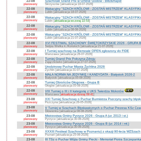
22-08
Szachowe Grand Prix w Gminie Godów - Blitz&Rapid
planowany
Skrzyszów [aktualizacja:18-07-2026]
22-08
Wakacyjny "SZACH KRÓLOWI - ZOSTAŃ MISTRZEM" KLASYFIK
planowany
Lublin [aktualizacja:18-07-2026]
22-08
Wakacyjny "SZACH KRÓLOWI - ZOSTAŃ MISTRZEM" KLASYFIK
planowany
Lublin [
aktualizacja:wczoraj 22:53
]
22-08
Wakacyjny "SZACH KRÓLOWI - ZOSTAŃ MISTRZEM" KLASYFI
planowany
Lublin [aktualizacja:08-08-2026]
22-08
Wakacyjny "SZACH KRÓLOWI - ZOSTAŃ MISTRZEM" KLASYFIKA
planowany
Lublin [aktualizacja:21-07-2026]
22-08
XVI FESTIWAL SZACHOWY ŚWIĘTOKRZYSKIE 2026 - GRUPA 
planowany
Sielpia Wielka k./Końskich [aktualizacja:21-07-2026]
22-08
I Turniej szachowy na Bemowie OPEN zgłoszony do FIDE
planowany
Warszawa [aktualizacja:26-07-2026]
22-08
Turniej Grand Prix Połczyna-Zdroju
planowany
Zajączkówko [aktualizacja:27-07-2026]
22-08
Urodzinowy Puchar Miasta Żychlina 2026
planowany
Żychlin [aktualizacja:31-07-2026]
22-08
MAŁA NORMA NA JEDYNKĘ I KANDYDATA - Białystok 2026-2
planowany
Białystok [aktualizacja:05-08-2026]
22-08
Turniej Obrońców Głogowa - Grupa B
planowany
Głogów [aktualizacja:05-08-2026]
22-08
VIII Turniej o III i II kategorię z UKS Twierdza Mokotów
planowany
Warszawa [
aktualizacja:dzisiaj 09:41
]
23-08
XXI Turniej Szachowy o Puchar Burmistrza Pszczyny szachy błys
planowany
Pszczyna [aktualizacja:26-05-2026]
23-08
V Turniej w Szachach Błyskawicznych o Puchar Prezesa KSz Cza
planowany
Głowienka [aktualizacja:08-08-2026]
23-08
Mistrzostwa Gminy Pyrzyce 2026 - Grupa A (ur. 2013 i st.)
planowany
Pyrzyce [aktualizacja:30-06-2026]
23-08
Mistrzostwa Gminy Pyrzyce 2026 - Grupa B (ur. 2014 i mł.)
planowany
Pyrzyce [aktualizacja:30-06-2026]
23-08
XXXIII Festiwal Szachowy w Poznaniu) z okazji 90-lecia WZSzach
planowany
Poznań [aktualizacja:25-06-2026]
23-08
III TSz o Puchar Wójta Gminy Piecki - Memoriał Piotra Szczepan