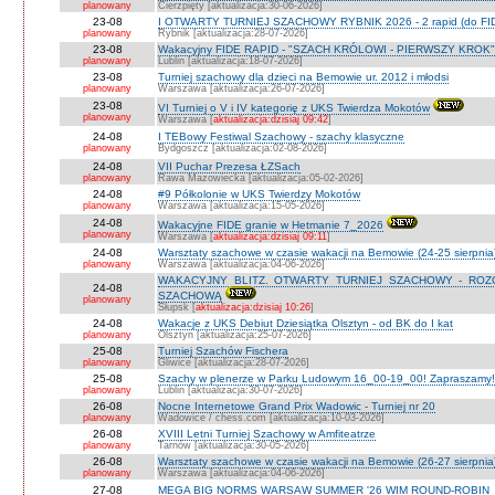
planowany
Cierzpięty [aktualizacja:30-06-2026]
23-08
I OTWARTY TURNIEJ SZACHOWY RYBNIK 2026 - 2 rapid (do FI
planowany
Rybnik [aktualizacja:28-07-2026]
23-08
Wakacyjny FIDE RAPID - "SZACH KRÓLOWI - PIERWSZY KROK" O
planowany
Lublin [aktualizacja:18-07-2026]
23-08
Turniej szachowy dla dzieci na Bemowie ur. 2012 i młodsi
planowany
Warszawa [aktualizacja:26-07-2026]
23-08
VI Turniej o V i IV kategorię z UKS Twierdza Mokotów
planowany
Warszawa [
aktualizacja:dzisiaj 09:42
]
24-08
I TEBowy Festiwal Szachowy - szachy klasyczne
planowany
Bydgoszcz [aktualizacja:02-08-2026]
24-08
VII Puchar Prezesa ŁZSach
planowany
Rawa Mazowiecka [aktualizacja:05-02-2026]
24-08
#9 Półkolonie w UKS Twierdzy Mokotów
planowany
Warszawa [aktualizacja:15-05-2026]
24-08
Wakacyjne FIDE granie w Hetmanie 7_2026
planowany
Warszawa [
aktualizacja:dzisiaj 09:11
]
24-08
Warsztaty szachowe w czasie wakacji na Bemowie (24-25 sierpnia
planowany
Warszawa [aktualizacja:04-06-2026]
WAKACYJNY BLITZ. OTWARTY TURNIEJ SZACHOWY - RO
24-08
SZACHOWĄ
planowany
Słupsk [
aktualizacja:dzisiaj 10:26
]
24-08
Wakacje z UKS Debiut Dziesiątka Olsztyn - od BK do I kat
planowany
Olsztyn [aktualizacja:25-07-2026]
25-08
Turniej Szachów Fischera
planowany
Gliwice [aktualizacja:28-07-2026]
25-08
Szachy w plenerze w Parku Ludowym 16_00-19_00! Zapraszamy!
planowany
Lublin [aktualizacja:30-07-2026]
26-08
Nocne Internetowe Grand Prix Wadowic - Turniej nr 20
planowany
Wadowice / chess.com [aktualizacja:10-03-2026]
26-08
XVIII Letni Turniej Szachowy w Amfiteatrze
planowany
Tarnów [aktualizacja:30-05-2026]
26-08
Warsztaty szachowe w czasie wakacji na Bemowie (26-27 sierpnia
planowany
Warszawa [aktualizacja:04-06-2026]
27-08
MEGA BIG NORMS WARSAW SUMMER '26 WIM ROUND-ROBIN