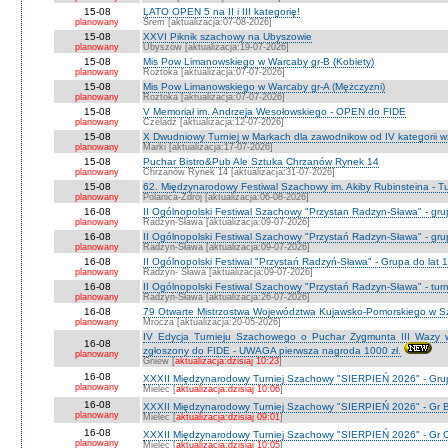
15-08
LATO OPEN 5 na II i III kategorię!
planowany
Śrem [aktualizacja:07-08-2026]
15-08
XXVI Piknik szachowy na Ubyszowie
planowany
Ubyszów [aktualizacja:19-07-2026]
15-08
Mis Pow Limanowskiego w Warcaby gr-B (Kobiety)
planowany
Roztoka [aktualizacja:07-07-2026]
15-08
Mis Pow Limanowskiego w Warcaby gr-A (Mężczyzni)
planowany
Roztoka [aktualizacja:07-07-2026]
15-08
V Memoriał im. Andrzeja Wesołowskiego - OPEN do FIDE
planowany
Czeladź [aktualizacja:12-07-2026]
15-08
X Dwudniowy Turniej w Markach dla zawodnikow od IV kategorii 
planowany
Marki [aktualizacja:17-07-2026]
15-08
Puchar Bistro&Pub Ale Sztuka Chrzanów Rynek 14
planowany
Chrzanów Rynek 14 [aktualizacja:31-07-2026]
15-08
62. Międzynarodowy Festiwal Szachowy im. Akiby Rubinsteina - Tu
planowany
Polanica-Zdrój [aktualizacja:06-08-2026]
16-08
II Ogólnopolski Festiwal Szachowy "Przystan Radzyn-Sława" - gr
planowany
Radzyn-Sława [aktualizacja:09-07-2026]
16-08
II Ogólnopolski Festiwal Szachowy "Przystań Radzyn-Sława" - gru
planowany
Radzyn-Sława [aktualizacja:09-07-2026]
16-08
II Ogólnopolski Festiwal "Przystań Radzyń-Sława" - Grupa do lat 
planowany
Radzyn- Sława [aktualizacja:09-07-2026]
16-08
II Ogólnopolski Festiwal Szachowy "Przystań Radzyn-Sława" - turni
planowany
Radzyń-Sława [aktualizacja:26-07-2026]
16-08
79 Otwarte Mistrzostwa Województwa Kujawsko-Pomorskiego w Sz
planowany
Mrocza [aktualizacja:20-05-2026]
IV Edycja Turnieju Szachowego o Puchar Zygmunta III Wazy w
16-08
zgłoszony do FIDE - UWAGA pierwsza nagroda 1000 zł.
planowany
Gniew [
aktualizacja:dzisiaj 10:23
]
16-08
XXXII Międzynarodowy Turniej Szachowy "SIERPIEŃ 2026" - Grup
planowany
Mielec [
aktualizacja:dzisiaj 10:06
]
16-08
XXXII Międzynarodowy Turniej Szachowy "SIERPIEŃ 2026" - Gr B
planowany
Mielec [
aktualizacja:dzisiaj 09:01
]
16-08
XXXII Międzynarodowy Turniej Szachowy "SIERPIEŃ 2026" - Gr C J
planowany
Mielec [
aktualizacja:dzisiaj 10:05
]