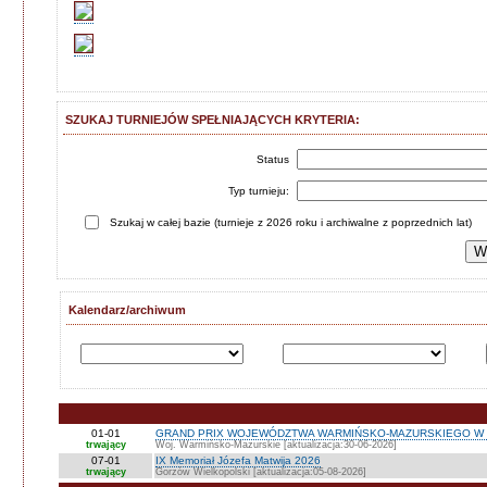
SZUKAJ TURNIEJÓW SPEŁNIAJĄCYCH KRYTERIA:
Status
Typ turnieju:
Szukaj w całej bazie (turnieje z 2026 roku i archiwalne z poprzednich lat)
Kalendarz/archiwum
01-01
GRAND PRIX WOJEWÓDZTWA WARMIŃSKO-MAZURSKIEGO W 
trwający
Woj. Warmińsko-Mazurskie [aktualizacja:30-06-2026]
07-01
IX Memoriał Józefa Matwija 2026
trwający
Gorzów Wielkopolski [aktualizacja:05-08-2026]