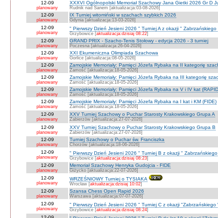
12-09
XXXVI Ogólnopolski Memoriał Szachowy Jana Gietki 2026 Gr D Jun.
planowany
Rudnik nad Sanem [aktualizacja:03-08-2026]
12-09
IX Turniej witomiński w szachach szybkich 2026
planowany
Gdynia [aktualizacja:13-03-2026]
12-09
" Pierwszy Dzień Jesieni 2026 " Turniej A z okazji " Zabrzańskiego
planowany
Grzybowice [
aktualizacja:dzisiaj 08:22
]
12-09
GRAND PRIX - Szacho-Tenis Stołowy - edycja 2026 - 3 turniej
planowany
Poczesna [aktualizacja:26-04-2026]
12-09
XXI Ekumeniczna Olimpiada Szachowa
planowany
Gorlice [aktualizacja:08-05-2026]
12-09
Zamojskie Memoriały: Pamięci Józefa Rybaka na II kategorię sza
planowany
Zamość [aktualizacja:18-05-2026]
12-09
Zamojskie Memoriały: Pamięci Józefa Rybaka na III kategorię sz
planowany
Zamość [aktualizacja:18-05-2026]
12-09
Zamojskie Memoriały: Pamięci Józefa Rybaka na V i IV kat (RAPI
planowany
Zamość [aktualizacja:18-05-2026]
12-09
Zamojskie Memoriały: Pamięci Józefa Rybaka na I kat i KM (FIDE)
planowany
Zamość [aktualizacja:18-05-2026]
12-09
XXV Turniej Szachowy o Puchar Starosty Krakowskiego Grupa A
planowany
Zabierzów [aktualizacja:27-07-2026]
12-09
XXV Turniej Szachowy o Puchar Starosty Krakowskiego Grupa B
planowany
Zabierzów [aktualizacja:27-07-2026]
12-09
Turniej Szachowy o Puchar św. Franciszka
planowany
Chorzów [aktualizacja:18-06-2026]
12-09
" Pierwszy Dzień Jesieni 2026 " Turniej B z okazji " Zabrzańskieg
planowany
Grzybowice [
aktualizacja:dzisiaj 08:23
]
12-09
Memoriał Szachowy Henryka Gudojcia - FIDE
planowany
Giżycko [aktualizacja:22-07-2026]
12-09
WRZEŚNIOWY Turniej o TYSIAKA
planowany
Wrocław [
aktualizacja:dzisiaj 10:02
]
12-09
Szansa Chess Open Rapid 2026
planowany
Warszawa [aktualizacja:07-07-2026]
12-09
" Pierwszy Dzień Jesieni 2026 " Turniej C z okazji "Zabrzańskiego
planowany
Grzybowice [
aktualizacja:dzisiaj 08:24
]
12-09