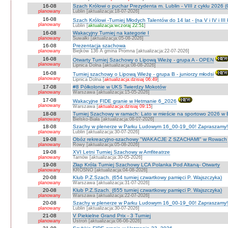
16-08
Szach Królowi o puchar Prezydenta m. Lublin - VIII z cyklu 2026
planowany
Lublin [aktualizacja:18-07-2026]
16-08
Szach Królowi -Turniej Młodych Talentów do 14 lat - (na V i IV i III
planowany
Lublin [
aktualizacja:wczoraj 22:51
]
16-08
Wakacyjny Turniej na kategorie I
planowany
Suwałki [aktualizacja:05-08-2026]
16-08
Prezentacja szachowa
planowany
Biejków 136 A gmina Promna [aktualizacja:22-07-2026]
16-08
Otwarty Turniej Szachowy o Lipową Wieżę - grupa A - OPEN
planowany
Lipnica Dolna [aktualizacja:08-08-2026]
16-08
Turniej szachowy o Lipową Wieżę - grupa B - juniorzy młodsi
planowany
Lipnica Dolna [
aktualizacja:dzisiaj 06:49
]
17-08
#8 Półkolonie w UKS Twierdzy Mokotów
planowany
Warszawa [aktualizacja:15-05-2026]
17-08
Wakacyjne FIDE granie w Hetmanie 6_2026
planowany
Warszawa [
aktualizacja:dzisiaj 09:15
]
18-08
Turniej Szachowy w ramach: Lato w mieście na sportowo 2026 w Bie
planowany
Bielsko-Biała [aktualizacja:08-07-2026]
18-08
Szachy w plenerze w Parku Ludowym 16_00-19_00! Zapraszamy!
planowany
Lublin [aktualizacja:30-07-2026]
19-08
Obóz rekreacyjno-szachowy "WAKACJE Z SZACHAMI" w Rowach
planowany
Rowy [aktualizacja:05-08-2026]
19-08
XVI Letni Turniej Szachowy w Amfiteatrze
planowany
Tarnów [aktualizacja:30-05-2026]
19-08
Złap Króla Turniej Szachowy LCA Polanka Pod Altaną- Otwarty
planowany
KROSNO [aktualizacja:04-08-2026]
20-08
Klub P.Z.Szach. (654 turniej czwartkowy pamięci P. Wajszczyka)
planowany
Warszawa [aktualizacja:31-07-2026]
20-08
Klub P.Z.Szach. (655 turniej czwartkowy pamięci P. Wajszczyka)
planowany
Warszawa [aktualizacja:22-07-2026]
20-08
Szachy w plenerze w Parku Ludowym 16_00-19_00! Zapraszamy!
planowany
Lublin [aktualizacja:30-07-2026]
21-08
V Piekielne Grand Prix - 3 Turniej
planowany
Ustroń [aktualizacja:06-06-2026]