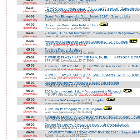
planowany
Wrocław [aktualizacja:25-05-2026]
04-09
" Z MOK-iem do mistrzostwa " T 1 do lat 12 z okazji " Zabrzańskie
planowany
Grzybowice [
aktualizacja:dzisiaj 08:03
]
04-09
Grand Prix Białegostoku "Lato-Jesień 2026" - 5. runda blitz
planowany
Białystok [aktualizacja:10-07-2026]
04-09
Drużynowe Mistrzostwa Polski - I Liga
planowany
Chotowa [aktualizacja:08-08-2026]
04-09
7 Turniej TOROTAX Mistrzostwa Powiatu w szachach błyskawiczn
planowany
Łowicz [aktualizacja:05-08-2026]
04-09
Mistrzostwa Międzywojewódzkie Młodzików - OP+SL 2026
planowany
Opole [
aktualizacja:dzisiaj 08:32
]
05-09
Turniej o Puchar Bachusa
planowany
Zielona Góra [aktualizacja:18-01-2026]
05-09
TURNIEJE KLASYFIKACYJNE NA V; IV; III; II; I KATEGORIĘ OR
planowany
STRUMIEŃ [aktualizacja:25-07-2026]
05-09
Turniej PIERWSZY KROK (1000-1200 PZSzach) - WRZESIEŃ do l
planowany
Wrocław [
aktualizacja:dzisiaj 10:02
]
05-09
Turniej PIERWSZY KROK (1000-1200 PZSzach) - WRZESIEŃ od l
planowany
Wrocław [
aktualizacja:dzisiaj 10:02
]
05-09
Otwarte Mistrzostwa Kwidzyna w szachach szybkich
planowany
Kwidzyn [aktualizacja:24-07-2026]
05-09
150 lecie powstania Szkoły Podstawowej w Piekarach
planowany
PIEKARY (Gmina Liszki) [
aktualizacja:dzisiaj 08:12
]
05-09
Turniej na V-IV kategorię w Child Kingdom
planowany
Warszawa [aktualizacja:08-08-2026]
05-09
Turniej na IV kategorię w Child Kingdom
planowany
Warszawa [aktualizacja:08-08-2026]
06-09
TURNIEJE KLASYFIKACYJNE NA V; IV KATEGORIĘ oraz III KOB
planowany
STRUMIEŃ [aktualizacja:25-07-2026]
06-09
Otwarte Mistrzostwa Kwidzyna w szachach błyskawicznych
planowany
Kwidzyn [aktualizacja:24-07-2026]
06-09
III OTWARTY TURNIEJ SZACHOWY RYBNIK 2026 - 3 rapid (do F
planowany
Rybnik [aktualizacja:06-08-2026]