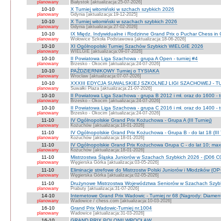
planowany
Białystok [aktualizacja:25-07-2026]
10-10
X Turniej witomiński w szchach szybkich 2026
planowany
Gdynia [aktualizacja:19-12-2025]
10-10
X Turniej witomiński w szachach szybkich 2026
planowany
Gdynia [aktualizacja:27-02-2026]
10-10
IX Międz. Indywidualne i Rodzinne Grand Prix o Puchar Chess i
planowany
Wołowice Szkoła Podstawowa [aktualizacja:18-06-2026]
10-10
XI Ogólnopolski Turniej Szachów Szybkich WIELGIE 2026
planowany
WIELGIE [aktualizacja:09-07-2026]
10-10
II Powiatowa Liga Szachowa - grupa A Open - turniej #4
planowany
Brzesko - Okocim [aktualizacja:24-07-2026]
10-10
PAŹDZIERNIKOWY Turniej o TYSIAKA
planowany
Wrocław [aktualizacja:07-07-2026]
10-10
XXXIII EDYCJA SUWALSKIEJ SZKOLNEJ LIGI SZACHOWEJ - TU
planowany
Suwałki Plaza [aktualizacja:21-07-2026]
10-10
II Powiatowa Liga Szachowa - grupa B 2012 i mł. oraz do 1600 - t
planowany
Brzesko - Okocim [aktualizacja:24-07-2026]
10-10
II Powiatowa Liga Szachowa - grupa C 2016 i mł. oraz do 1400 - t
planowany
Brzesko - Okocim [aktualizacja:24-07-2026]
11-10
IV Ogólnopolskie Grand Prix Kożuchowa - Grupa A (III Turniej)
planowany
Kożuchów [aktualizacja:18-01-2026]
11-10
IV Ogólnopolskie Grand Prix Kożuchowa - Grupa B - do lat 18 (III 
planowany
Kożuchów [aktualizacja:18-01-2026]
11-10
IV Ogólnopolskie Grand Prix Kożuchowa Grupa C - do lat 10; max 
planowany
Kożuchów [aktualizacja:18-01-2026]
11-10
Mistrzostwa Śląska Juniorów w Szachach Szybkich 2026 - (D06 
planowany
Węgierska Górka [aktualizacja:03-05-2026]
11-10
Eliminacje strefowe do Mistrzostw Polski Juniorów i Młodzików (O
planowany
Węgierska Górka [aktualizacja:02-05-2026]
11-10
Drużynowe Mistrzostwa Województwa Seniorów w Szachach Szyb
planowany
Prabuty [aktualizacja:31-07-2026]
14-10
Internetowe Grand Prix Wadowic - Turniej nr 68 (Nagrody: Diamen
planowany
Wadowice / chess.com [aktualizacja:10-03-2026]
16-10
Grand Prix Wadowic-Turniej nr.1004
planowany
Wadowice [aktualizacja:31-03-2026]
16-10
GRAND PRIX POLONII WROCŁAW