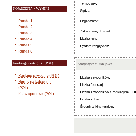
Tempo gry:
KOJARZENIA / WYNIKI
Sędzia:
Runda 1
Organizator:
Runda 2
Zakończonych rund:
Runda 3
Liczba rund:
Runda 4
Runda 5
System rozgrywek:
Runda 6
Rankingi i kategorie (POL)
Statystyka turniejowa
Ranking uzyskany (POL)
Liczba zawodników:
Normy na kategorie
Liczba federacji:
(POL)
Liczba zawodników z rankingiem FID
Klasy sportowe (POL)
Liczba kobiet:
Średni ranking turnieju: