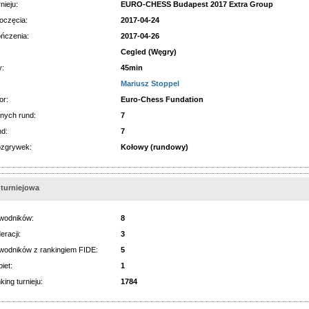
nieju:
EURO-CHESS Budapest 2017 Extra Group
oczęcia:
2017-04-24
ńczenia:
2017-04-26
Cegled (Węgry)
y:
45min
Mariusz Stoppel
or:
Euro-Chess Fundation
nych rund:
7
nd:
7
ozgrywek:
Kołowy (rundowy)
 turniejowa
wodników:
8
eracji:
3
wodników z rankingiem FIDE:
5
iet:
1
king turnieju:
1784