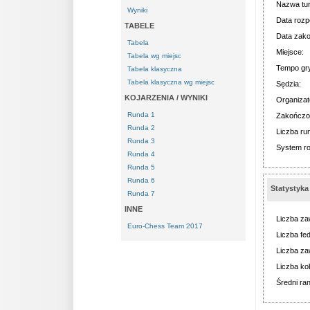
Nazwa tur
Wyniki
Data rozp
TABELE
Data zako
Tabela
Miejsce:
Tabela wg miejsc
Tempo gr
Tabela klasyczna
Tabela klasyczna wg miejsc
Sędzia:
KOJARZENIA / WYNIKI
Organizat
Runda 1
Zakończo
Runda 2
Liczba ru
Runda 3
System r
Runda 4
Runda 5
Runda 6
Statystyka
Runda 7
INNE
Liczba za
Euro-Chess Team 2017
Liczba fed
Liczba za
Liczba kob
Średni ran