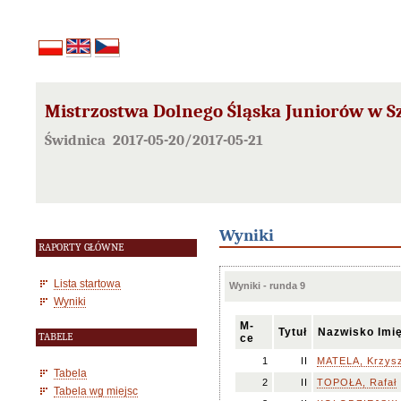
Mistrzostwa Dolnego Śląska Juniorów w Sz
Świdnica 2017-05-20/2017-05-21
Wyniki
RAPORTY GŁÓWNE
Lista startowa
Wyniki - runda 9
Wyniki
M-
Tytuł
Nazwisko Imi
TABELE
ce
1
II
MATELA, Krzysz
Tabela
2
II
TOPOŁA, Rafał
Tabela wg miejsc