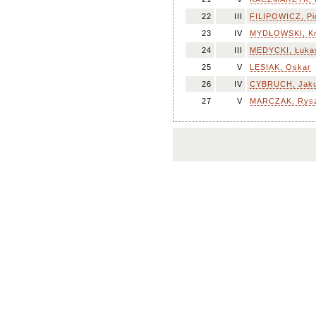
22
III
FILIPOWICZ, Pi
23
IV
MYDŁOWSKI, Kr
24
III
MEDYCKI, Łuka
25
V
LESIAK, Oskar
26
IV
CYBRUCH, Jak
27
V
MARCZAK, Rys