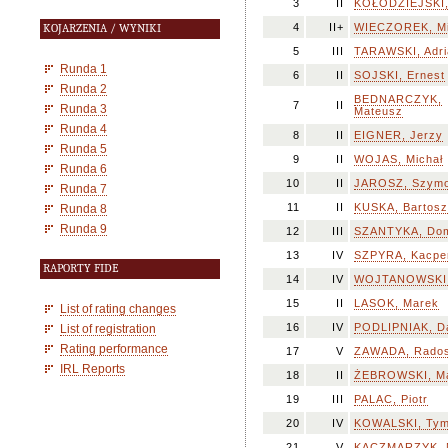
3
II
KOŁODZIEJSKI, 
4
II+
WIECZOREK, Mi
KOJARZENIA / WYNIKI
5
III
TARAWSKI, Adri
Runda 1
6
II
SOJSKI, Ernest
Runda 2
BEDNARCZYK,
7
II
Runda 3
Mateusz
Runda 4
8
II
EIGNER, Jerzy
Runda 5
9
II
WOJAS, Michał
Runda 6
10
II
JAROSZ, Szym
Runda 7
11
II
KUSKA, Bartosz
Runda 8
Runda 9
12
III
SZANTYKA, Dom
13
IV
SZPYRA, Kacpe
RAPORTY FIDE
14
IV
WOJTANOWSKI,
15
II
LASOK, Marek
List of rating changes
16
IV
PODLIPNIAK, D
List of registration
Rating performance
17
V
ZAWADA, Rado
IRL Reports
18
II
ŻEBROWSKI, M
19
III
PALAC, Piotr
20
IV
KOWALSKI, Ty
21
V
KACZMARZYK, M