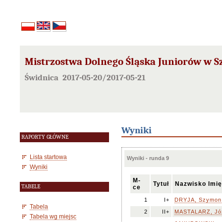
Mistrzostwa Dolnego Śląska Juniorów w Sz
Świdnica 2017-05-20/2017-05-21
Wyniki
RAPORTY GŁÓWNE
Lista startowa
Wyniki - runda 9
Wyniki
M-
Tytuł
Nazwisko Imię
TABELE
ce
1
I+
DRYJA, Szymon
Tabela
2
II+
MASTALARZ, Jó
Tabela wg miejsc