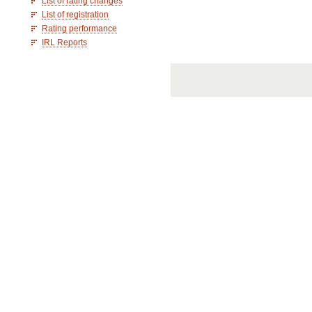
List of rating changes
List of registration
Rating performance
IRL Reports