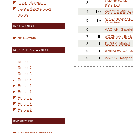
JAKUBOWSKI,
Tabela klasyczna
3
I
Wojciech
Tabela klasyczna wg
4
I++
KARYKOWSKA, 
miejsc
SZCZURASZYK,
5
II+
Jarosław
INNE WYNIKI
6
I
MACIAK, Gabrie
7
III
WOŹNIAK, Eryk
dziewczęta
8
II
TUREK, Michał
KOJARZENIA / WYNIKI
9
II
WAŃKOWICZ, J
10
II
MAZUR, Kacper
Runda 1
Runda 2
Runda 3
Runda 4
Runda 5
Runda 6
Runda 7
Runda 8
Runda 9
RAPORTY FIDE