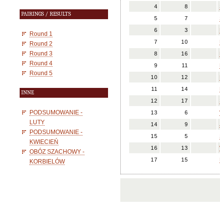
4
8
PAIRINGS / RESULTS
5
7
6
3
Round 1
7
10
Round 2
Round 3
8
16
Round 4
9
11
Round 5
10
12
11
14
INNE
12
17
PODSUMOWANIE -
13
6
LUTY
14
9
PODSUMOWANIE -
15
5
KWIECIEŃ
16
13
OBÓZ SZACHOWY -
17
15
KORBIELÓW