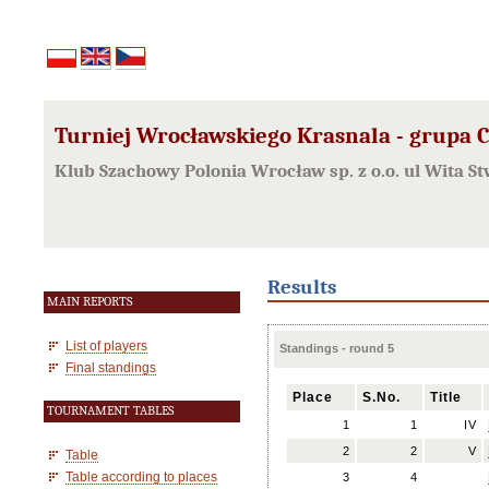
Turniej Wrocławskiego Krasnala - grupa 
Klub Szachowy Polonia Wrocław sp. z o.o. ul Wita S
Results
MAIN REPORTS
List of players
Standings - round 5
Final standings
Place
S.No.
Title
TOURNAMENT TABLES
1
1
IV
2
2
V
Table
Table according to places
3
4