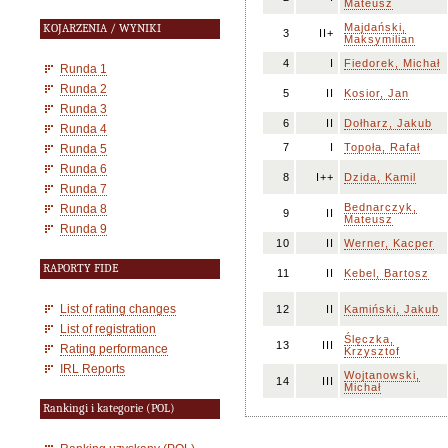
Mateusz
Majdański,
KOJARZENIA / WYNIKI
3
II+
Maksymilian
4
I
Fiedorek, Michał
Runda 1
Runda 2
5
II
Kosior, Jan
Runda 3
6
II
Dołharz, Jakub
Runda 4
7
I
Topoła, Rafał
Runda 5
Runda 6
8
I++
Dzida, Kamil
Runda 7
Bednarczyk,
Runda 8
9
II
Mateusz
Runda 9
10
II
Werner, Kacper
RAPORTY FIDE
11
II
Kebel, Bartosz
List of rating changes
12
II
Kamiński, Jakub
List of registration
Ślęczka,
13
III
Rating performance
Krzysztof
IRL Reports
Wojtanowski,
14
III
Michał
Rankingi i kategorie (POL)