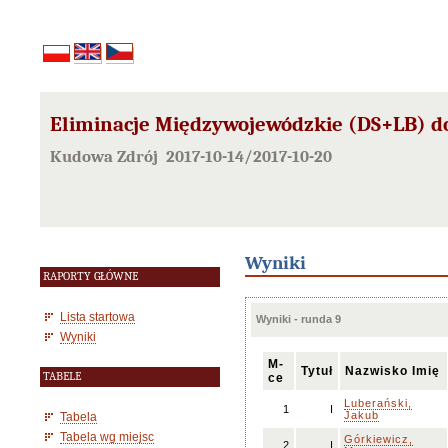
Eliminacje Międzywojewódzkie (DS+LB) d
Kudowa Zdrój 2017-10-14/2017-10-20
Wyniki
RAPORTY GŁÓWNE
Lista startowa
Wyniki - runda 9
Wyniki
M-
Tytuł
Nazwisko Imię
TABELE
ce
Luberański,
1
I
Jakub
Tabela
Tabela wg miejsc
Górkiewicz,
2
I