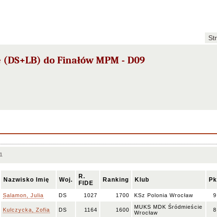
St
 (DS+LB) do Finałów MPM - D09
1
R.
Nazwisko Imię
Woj.
Ranking
Klub
Pk
FIDE
Salamon, Julia
DS
1027
1700
KSz Polonia Wrocław
9
MUKS MDK Śródmieście
Kulczycka, Zofia
DS
1164
1600
8
Wrocław