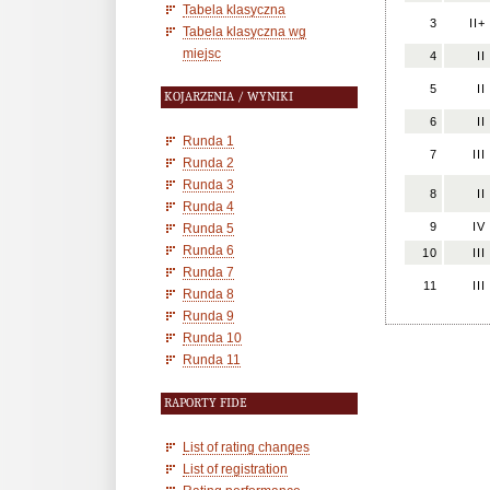
Tabela klasyczna
3
II+
Tabela klasyczna wg
miejsc
4
II
5
II
KOJARZENIA / WYNIKI
6
II
Runda 1
7
III
Runda 2
Runda 3
8
II
Runda 4
9
IV
Runda 5
Runda 6
10
III
Runda 7
11
III
Runda 8
Runda 9
Runda 10
Runda 11
RAPORTY FIDE
List of rating changes
List of registration