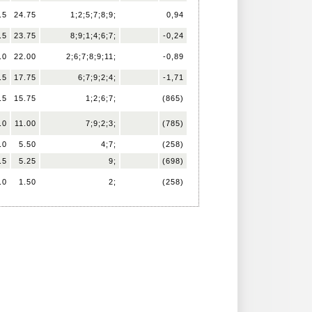
.5
24.75
1;2;5;7;8;9;
0,94
.5
23.75
8;9;1;4;6;7;
-0,24
.0
22.00
2;6;7;8;9;11;
-0,89
.5
17.75
6;7;9;2;4;
-1,71
.5
15.75
1;2;6;7;
(865)
.0
11.00
7;9;2;3;
(785)
.0
5.50
4;7;
(258)
.5
5.25
9;
(698)
.0
1.50
2;
(258)