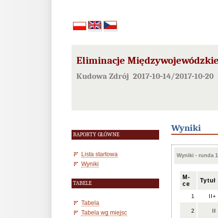
Eliminacje Międzywojewódzkie
Kudowa Zdrój 2017-10-14/2017-10-20
Wyniki
RAPORTY GŁÓWNE
Lista startowa
Wyniki - runda 1
Wyniki
M-
Tytuł
TABELE
ce
1
II+
Tabela
2
II
Tabela wg miejsc