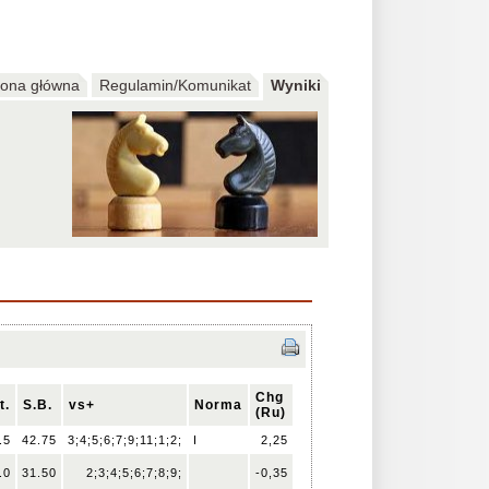
rona główna
Regulamin/Komunikat
Wyniki
Chg
t.
S.B.
vs+
Norma
(Ru)
.5
42.75
3;4;5;6;7;9;11;1;2;
I
2,25
.0
31.50
2;3;4;5;6;7;8;9;
-0,35