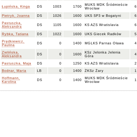
MUKS MDK Śródmieście
Łupińska, Kinga
DS
1003
1700
6
Wrocław
Pietryk, Joanna
DS
1026
1600
UKS SP3 w Bogatyni
6
Pastuszka,
DS
1105
1600
KS AZS Wratislavia
6
Aleksandra
Rybka, Tatiana
DS
1022
1600
UKS Giecek Radków
5
Prędkiewicz,
DS
0
1400
MGLKS Parnas Oława
4
Paulina
Zielińska,
KSz Jelonka Jelenia
DS
0
1600
4
Aleksandra
Góra
Pastuszka, Maja
DS
0
1250
KS AZS Wratislavia
2
Bodnar, Maria
LB
0
1400
ŻKSz Żary
1
Hoffmann,
MUKS MDK Śródmieście
DS
0
1400
1
Karolina
Wrocław