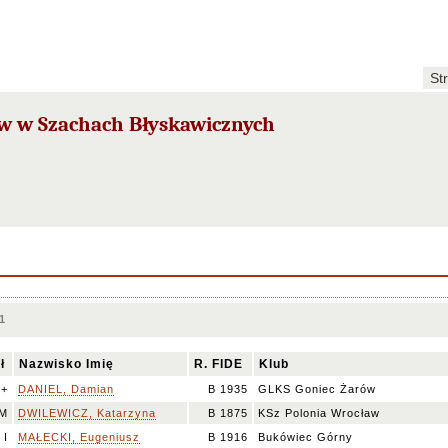
St
ów w Szachach Błyskawicznych
1
ł
Nazwisko Imię
R. FIDE
Klub
++
DANIEL, Damian
B 1935
GLKS Goniec Żarów
M
DWILEWICZ, Katarzyna
B 1875
KSz Polonia Wrocław
I
MAŁECKI, Eugeniusz
B 1916
Bukówiec Górny