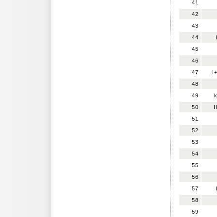
41
42
43
44
45
46
47
I
48
49
50
I
51
52
53
54
55
56
57
58
59