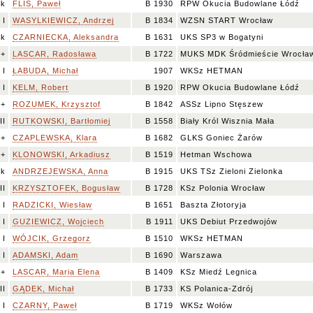
k
FLIS, Paweł
B 1930
RPW Okucia Budowlane Łódź
I
WASYLKIEWICZ, Andrzej
B 1834
WZSN START Wrocław
k
CZARNIECKA, Aleksandra
B 1631
UKS SP3 w Bogatyni
I+
LASCAR, Radosława
B 1722
MUKS MDK Śródmieście Wrocła
I
ŁABUDA, Michał
1907
WKSz HETMAN
I
KELM, Robert
B 1920
RPW Okucia Budowlane Łódź
++
ROZUMEK, Krzysztof
B 1842
ASSz Lipno Stęszew
II
RUTKOWSKI, Bartłomiej
B 1558
Biały Król Wisznia Mała
k+
CZAPLEWSKA, Klara
B 1682
GLKS Goniec Żarów
I+
KLONOWSKI, Arkadiusz
B 1519
Hetman Wschowa
k
ANDRZEJEWSKA, Anna
B 1915
UKS TSz Zieloni Zielonka
II
KRZYSZTOFEK, Bogusław
B 1728
KSz Polonia Wrocław
I
RADZICKI, Wiesław
B 1651
Baszta Złotoryja
I
GUZIEWICZ, Wojciech
B 1911
UKS Debiut Przedwojów
I
WÓJCIK, Grzegorz
B 1510
WKSz HETMAN
I
ADAMSKI, Adam
B 1690
Warszawa
I+
LASCAR, Maria Elena
B 1409
KSz Miedź Legnica
II
GĄDEK, Michał
B 1733
KS Polanica-Zdrój
I
CZARNY, Paweł
B 1719
WKSz Wołów