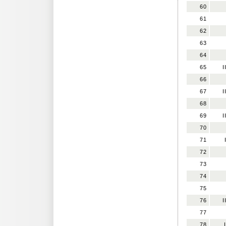
60
61
62
63
64
65
I
66
67
I
68
69
I
70
71
72
73
74
75
76
I
77
78
I