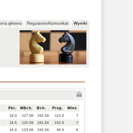
rona główna
Regulamin/Komunikat
Wyniki
Pkt.
MBch.
Bch.
Prog.
Wins
18.0
127.00
152.50
113.0
7
16.5
122.50
151.50
102.5
7
16.0
123.00
152.50
95.0
6