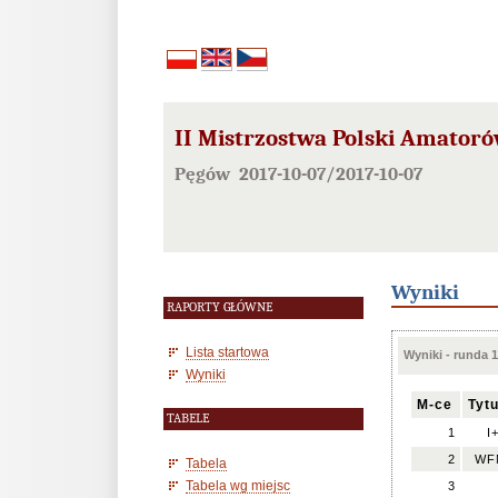
II Mistrzostwa Polski Amator
Pęgów 2017-10-07/2017-10-07
Wyniki
RAPORTY GŁÓWNE
Lista startowa
Wyniki - runda 1
Wyniki
M-ce
Tytu
TABELE
1
I
2
WF
Tabela
Tabela wg miejsc
3