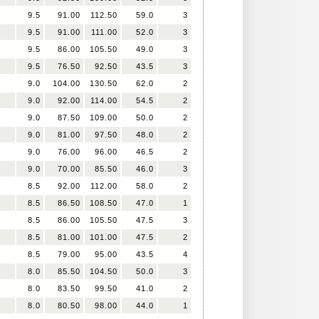
9.5
91.00
112.50
59.0
3
9.5
91.00
111.00
52.0
3
9.5
86.00
105.50
49.0
3
9.5
76.50
92.50
43.5
3
9.0
104.00
130.50
62.0
2
9.0
92.00
114.00
54.5
2
9.0
87.50
109.00
50.0
2
9.0
81.00
97.50
48.0
2
9.0
76.00
96.00
46.5
2
9.0
70.00
85.50
46.0
3
8.5
92.00
112.00
58.0
2
8.5
86.50
108.50
47.0
1
8.5
86.00
105.50
47.5
3
8.5
81.00
101.00
47.5
2
8.5
79.00
95.00
43.5
4
8.0
85.50
104.50
50.0
3
8.0
83.50
99.50
41.0
2
8.0
80.50
98.00
44.0
1