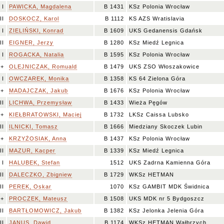
I
PAWICKA, Magdalena
B 1431
KSz Polonia Wrocław
II
DOSKOCZ, Karol
B 1112
KS AZS Wratislavia
I
ZIELIŃSKI, Konrad
B 1609
UKS Gedanensis Gdańsk
II
EIGNER, Jerzy
B 1280
KSz Miedź Legnica
I
ROGACKA, Natalia
B 1595
KSz Polonia Wrocław
I+
OLEJNICZAK, Romuald
B 1479
UKS ZSO Włoszakowice
I
OWCZAREK, Monika
B 1358
KS 64 Zielona Góra
I+
MADAJCZAK, Jakub
B 1676
KSz Polonia Wrocław
II
LICHWA, Przemysław
B 1433
Wieża Pęgów
I+
KIEŁBRATOWSKI, Maciej
B 1732
LKSz Caissa Lubsko
II
ILNICKI, Tomasz
B 1666
Miedziany Skoczek Lubin
I+
KRZYŻOSIAK, Anna
B 1437
KSz Polonia Wrocław
II
MAZUR, Kacper
B 1339
KSz Miedź Legnica
I
HALUBEK, Stefan
1512
UKS Zadrna Kamienna Góra
II
DALECZKO, Zbigniew
B 1729
WKSz HETMAN
II
PEREK, Oskar
1070
KSz GAMBIT MDK Świdnica
I+
PROCZEK, Mateusz
B 1508
UKS MDK nr 5 Bydgoszcz
II
BARTŁOMOWICZ, Jakub
B 1382
KSz Jelonka Jelenia Góra
II
JANUS, Dawid
B 1174
WKSz HETMAN Wałbrzych