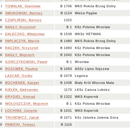
I
TOMALAK, Stanisław
B 1706
MKS Rokita Brzeg Dolny
II
SMUKOWSKI, Bartosz
B 1124
Wieża Pęgów
II
CZAPLIŃSKI, Bartosz
1322
IV
NAGŁY, Krzysztof
B 1
KSz Polonia Wrocław
I+
DALECZKO, Władysław
B 1538
WKSz HETMAN
II
PAPLACZYK, Marcin
B 1480
MKS Rokita Brzeg Dolny
II
RACZEK, Krzysztof
B 1083
KSz Polonia Wrocław
II
NAGŁY, Wojciech
B 1042
KSz Polonia Wrocław
V
GORCZYKOWSKI, Paweł
B 1
Wrocław
II
ROZUMEK, Paulina
B 1093
ASSz Lipno Stęszew
LASCAR, Ovidiu
B 1579
Legnica
II
BOCHENEK, Kacper
B 1438
Biały Król Wisznia Mała
II
KIEŁEK, Aleksander
1170
LKSz Caissa Lubsko
II
KRYGIEL, Konrad
B 1322
WKS Kopernik
II
WOŁOSZCZUK, Wojciech
B 1
KSz Polonia Wrocław
I
ŁOCHINA, Justyna
B 1031
WKS Kopernik
II
TRUSEWICZ, Jakub
B 1071
KSz Jelonka Jelenia Góra
II
PAWICKI, Tomasz
B 1116