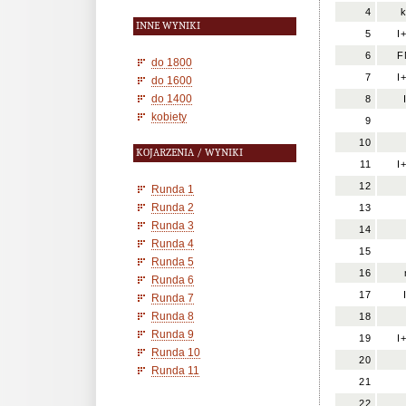
4
INNE WYNIKI
5
I
6
F
do 1800
7
I
do 1600
do 1400
8
kobiety
9
10
KOJARZENIA / WYNIKI
11
I
12
Runda 1
Runda 2
13
Runda 3
14
Runda 4
15
Runda 5
16
Runda 6
17
Runda 7
Runda 8
18
Runda 9
19
I
Runda 10
20
Runda 11
21
22