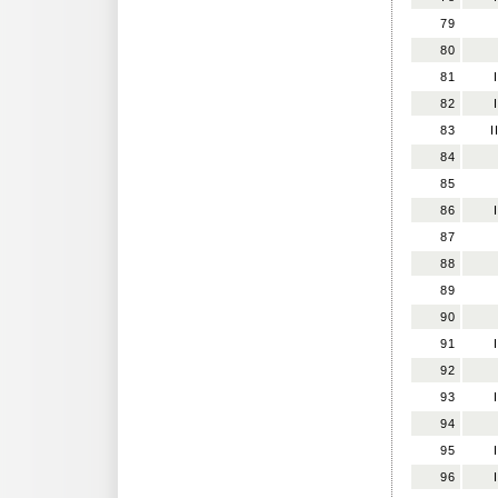
79
80
81
I
82
83
I
84
85
86
I
87
88
89
90
91
I
92
93
I
94
95
I
96
I