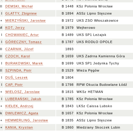
II
DEMSKI, Michał
B 1448
KSz Polonia Wrocław
I
GLATTY, Zbigniew
B 1894
ASSz Lipno Stęszew
I+
MIERZYŃSKI, Jarosław
B 1972
UKS ZSO Włoszakowice
M
KOT, Jerzy
B 1979
Wejherowo
I
CHOWANIEC, Artur
B 1489
UKS SP1 Leżajsk
I
GÓRECZNY, Tomasz
B 1787
UKS RODŁO OPOLE
II
CZARNIK, Józef
1893
II
CZOCH, Karol
B 1659
UKS Zadrna Kamienna Góra
I
BURAKOWSKI, Marek
B 1699
UKS SP1 Jedynka Tychy
II
SZPINDA, Piotr
B 1529
Wieża Pęgów
I
DUŚ, Leszek
B 1804
I
CAP, Piotr
B 1798
RPW Okucia Budowlane Łódź
++
WIELOSZ, Jaroslaw
B 1815
WKSz HETMAN
I
LUBERAŃSKI, Jakub
B 1785
KSz Polonia Wrocław
I+
KIEŁEK, Andrzej
B 1843
LKSz Caissa Lubsko
k
DWILEWICZ, Agata
B 1657
KSz Polonia Wrocław
++
HEMMERLING, Jarosław
B 1835
ASSz Lipno Stęszew
I+
KANIA, Krystian
B 1860
Miedziany Skoczek Lubin