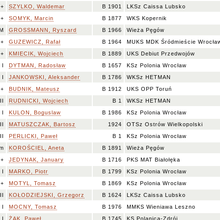
k+
SZYLKO, Waldemar
B 1901
LKSz Caissa Lubsko
++
SOMYK, Marcin
B 1877
WKS Kopernik
M
GROSSMANN, Ryszard
B 1966
Wieża Pęgów
++
GUZEWICZ, Rafał
B 1964
MUKS MDK Śródmieście Wrocła
I+
KMIECIK, Wojciech
B 1889
UKS Debiut Przedwojów
I
DYTMAN, Radosław
B 1657
KSz Polonia Wrocław
I
JANKOWSKI, Aleksander
B 1786
WKSz HETMAN
++
BUDNIK, Mateusz
B 1912
UKS OPP Toruń
II
RUDNICKI, Wojciech
B 1
WKSz HETMAN
I
KULON, Boguslaw
B 1986
KSz Polonia Wrocław
II
MATUSZCZAK, Bartosz
1924
OTSz Ostrów Wielkopolski
II
PERLICKI, Paweł
B 1
KSz Polonia Wrocław
m
KOROŚCIEL, Aneta
B 1891
Wieża Pęgów
I+
JEDYNAK, January
B 1716
PKS MAT Białołęka
I
MARKO, Piotr
B 1799
KSz Polonia Wrocław
++
MOTYL, Tomasz
B 1869
KSz Polonia Wrocław
II
KOŁODZIEJSKI, Grzegorz
B 1624
LKSz Caissa Lubsko
I
MOCNY, Tomasz
B 1976
MMKS Wieniawa Leszno
I
ŻAK, Paweł
B 1745
KS Polanica-Zdrój