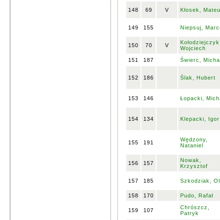
148
69
V
Kłosek, Mate
149
155
Niepsuj, Marc
Kołodziejczyk
150
70
V
Wojciech
151
187
Świerc, Micha
152
186
Ślak, Hubert
153
146
Łopacki, Mich
154
134
Klepacki, Igor
Wędzony,
155
191
Nataniel
Nowak,
156
157
Krzysztof
157
185
Szkodziak, Ol
158
170
Pudo, Rafał
Chrószcz,
159
107
Patryk