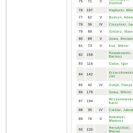
75
71
V
Dominik
76
197
Hajducki, Mił
77
62
V
Budzyn, Ada
78
36
IV
Ciszyński, Ja
79
89
V
Szklorz, Mat
80
88
V
Sowa, Beniam
81
73
V
Kuś, Wiktor
Nowakowski,
82
158
Bartosz
83
116
Galus, Igor
Krzaczkowski
84
142
Jan
85
42
IV
Gołub, Patryk
86
179
Sowa, Wiktor
Wrześniewski
87
194
Karol
88
35
IV
Cieślar, Jaku
Nokielski,
89
78
V
Mateusz
Herudziński,
90
120
Maciej