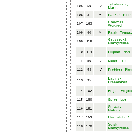
Tykałowicz,
105
59
IV
Marcel
106
81
V
Paszek, Piotr
Osowski,
107
163
Wojciech
108
80
V
Pająk, Tomas
Gruszecki,
109
118
Maksymilian
110
114
Filipiak, Piotr
111
50
IV
Mejer, Filip
112
53
IV
Probierz, Piot
Bagiński,
113
95
Franciszek
114
102
Bogus, Wojci
115
180
Sprot, Igor
Stawarz,
116
181
Mateusz
117
153
Moczulski, An
Solski,
118
178
Maksymilian