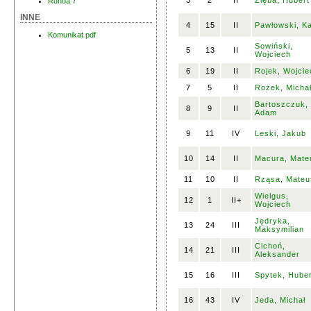
3
2
II
Zięba, Hubert
Runda 7
INNE
4
15
II
Pawłowski, Ka
Komunikat pdf
Sowiński,
5
13
II
Wojciech
6
19
II
Rojek, Wojcie
7
5
II
Rożek, Micha
Bartoszczuk,
8
9
II
Adam
9
11
IV
Leski, Jakub
10
14
II
Macura, Mate
11
10
II
Rząsa, Mateu
Wielgus,
12
1
II+
Wojciech
Jędryka,
13
24
III
Maksymilian
Cichoń,
14
21
III
Aleksander
15
16
III
Spytek, Huber
16
43
IV
Jeda, Michał