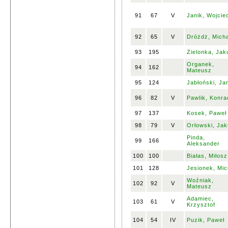
91
67
V
Janik, Wojcie
92
65
V
Dróżdż, Micha
93
195
Zielonka, Jak
Organek,
94
162
Mateusz
95
124
Jabłoński, Ja
96
82
V
Pawlik, Konra
97
137
Kosek, Paweł
98
79
V
Orłowski, Ja
Pinda,
99
166
Aleksander
100
100
Białas, Miłosz
101
128
Jesionek, Mic
Woźniak,
102
92
V
Mateusz
Adamiec,
103
61
V
Krzysztof
104
54
IV
Puzik, Paweł