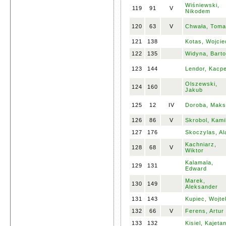
Wiśniewski,
119
91
V
Nikodem
120
63
V
Chwała, Tom
121
138
Kotas, Wojcie
122
135
Widyna, Bart
123
144
Lendor, Kacp
Olszewski,
124
160
Jakub
125
12
IV
Doroba, Mak
126
86
V
Skrobol, Kami
127
176
Skoczylas, Al
Kachniarz,
128
68
V
Wiktor
Kalamala,
129
131
Edward
Marek,
130
149
Aleksander
131
143
Kupiec, Wojte
132
66
V
Ferens, Artur
133
132
Kisiel, Kajeta