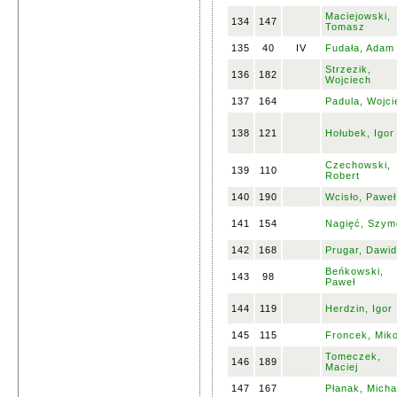
Maciejowski,
134
147
Tomasz
135
40
IV
Fudała, Adam
Strzezik,
136
182
Wojciech
137
164
Padula, Wojci
138
121
Hołubek, Igor
Czechowski,
139
110
Robert
140
190
Wcisło, Paweł
141
154
Nagięć, Szym
142
168
Prugar, Dawid
Beńkowski,
143
98
Paweł
144
119
Herdzin, Igor
145
115
Froncek, Miko
Tomeczek,
146
189
Maciej
147
167
Płanak, Micha