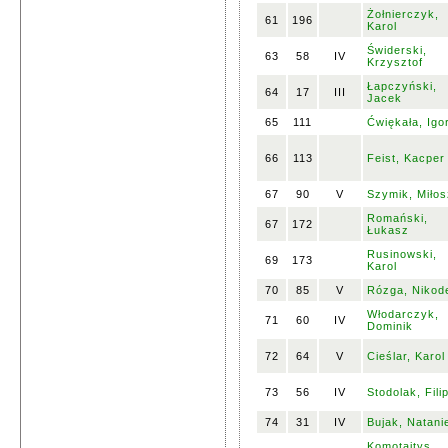
Żołnierczyk,
61
196
Karol
Świderski,
63
58
IV
Krzysztof
Łapczyński,
64
17
III
Jacek
65
111
Ćwiękała, Igo
66
113
Feist, Kacper
67
90
V
Szymik, Miłos
Romański,
67
172
Łukasz
Rusinowski,
69
173
Karol
70
85
V
Rózga, Niko
Włodarczyk,
71
60
IV
Dominik
72
64
V
Cieślar, Karol
73
56
IV
Stodolak, Fili
74
31
IV
Bujak, Natani
Komotajtys,