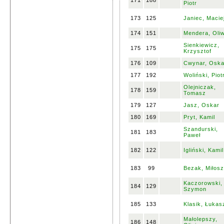
171
188
Piotr
173
125
Janiec, Macie
174
151
Mendera, Oliw
Sienkiewicz,
175
175
Krzysztof
176
109
Cwynar, Oska
177
192
Woliński, Piot
Olejniczak,
178
159
Tomasz
179
127
Jasz, Oskar
180
169
Pryt, Kamil
Szandurski,
181
183
Paweł
182
122
Igliński, Kamil
183
99
Bezak, Miłosz
Kaczorowski,
184
129
Szymon
185
133
Klasik, Łukas
Małolepszy,
186
148