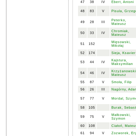
47
38
IV
Ebert, Antoni
48
83
V
Pisula, Grzeg
Peterko,
49
28
III
Mateusz
Chromiak,
50
33
IV
Mateusz
Mięsowski,
51
152
Mikołaj
52
174
Sieja, Ksavier
Kajstura,
53
44
IV
Maksymilian
Krzyżanowski
54
46
IV
Mateusz
55
87
V
Smoła, Filip
56
26
III
Nagórny, Ada
57
77
V
Mordal, Szym
58
105
Burak, Sebast
Małkowski,
59
75
V
Szymon
60
108
Ciałoń, Mateu
61
94
V
Zozworek, Er