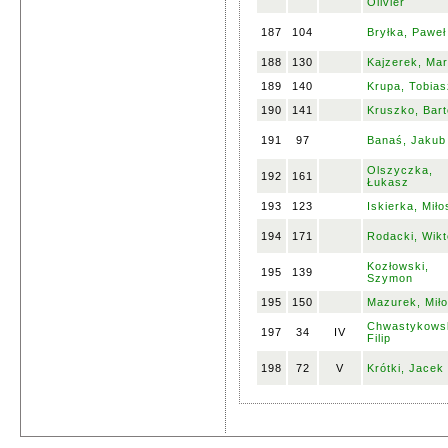
Olivier
187
104
Bryłka, Paweł
188
130
Kajzerek, Mar
189
140
Krupa, Tobias
190
141
Kruszko, Bar
191
97
Banaś, Jakub
Olszyczka,
192
161
Łukasz
193
123
Iskierka, Miło
194
171
Rodacki, Wikt
Kozłowski,
195
139
Szymon
195
150
Mazurek, Mił
Chwastykowsk
197
34
IV
Filip
198
72
V
Krótki, Jacek