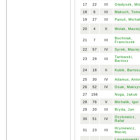
17
22
III
Gładysek, Mi
18
6
III
Makuch, Tom
19
27
III
Panuś, Michał
20
4
II
Wolak, Maciej
Bochniak,
21
7
III
Franciszek
22
57
IV
Syrek, Maciej
Tarłowski,
23
29
III
Bartosz
24
18
II
Kubik, Bartos
25
30
IV
Adamus, Anto
26
52
IV
Osak, Maksy
27
156
Noga, Jakub
28
76
V
Michalik, Igor
29
20
III
Bryda, Jan
Oczkowicz,
30
51
IV
Rafał
Hryniewicz,
31
23
III
Maciej
Laurentowski,