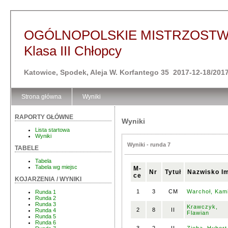
OGÓLNOPOLSKIE MISTRZOSTWA
Klasa III Chłopcy
Katowice, Spodek, Aleja W. Korfantego 35 2017-12-18/201
Strona główna
Wyniki
RAPORTY GŁÓWNE
Wyniki
Lista startowa
Wyniki
Wyniki - runda 7
TABELE
Tabela
Tabela wg miejsc
M-
Nr
Tytuł
Nazwisko I
ce
KOJARZENIA / WYNIKI
1
3
CM
Warchoł, Kami
Runda 1
Runda 2
Runda 3
Krawczyk,
2
8
II
Runda 4
Flawian
Runda 5
Runda 6