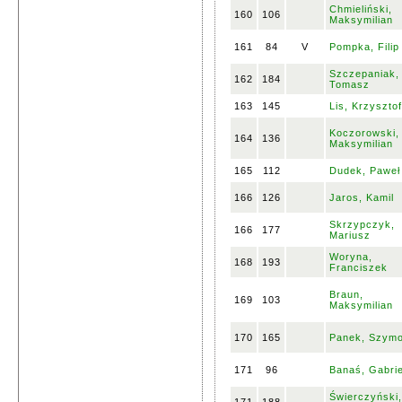
Chmieliński,
160
106
Maksymilian
161
84
V
Pompka, Filip
Szczepaniak,
162
184
Tomasz
163
145
Lis, Krzysztof
Koczorowski,
164
136
Maksymilian
165
112
Dudek, Paweł
166
126
Jaros, Kamil
Skrzypczyk,
166
177
Mariusz
Woryna,
168
193
Franciszek
Braun,
169
103
Maksymilian
170
165
Panek, Szym
171
96
Banaś, Gabrie
Świerczyński,