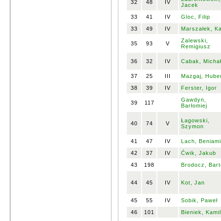
32
48
IV
Jacek
33
41
IV
Gloc, Filip
33
49
IV
Marszałek, Ka
Zalewski,
35
93
V
Remigiusz
36
32
IV
Cabak, Micha
37
25
III
Mazgaj, Hube
38
39
IV
Ferster, Igor
Gawdyn,
39
117
Barłomiej
Łagowski,
40
74
V
Szymon
41
47
IV
Lach, Beniam
42
37
IV
Ćwik, Jakub
43
198
Brodocz, Bar
44
45
IV
Kot, Jan
45
55
IV
Sobik, Paweł
46
101
Bieniek, Kamil