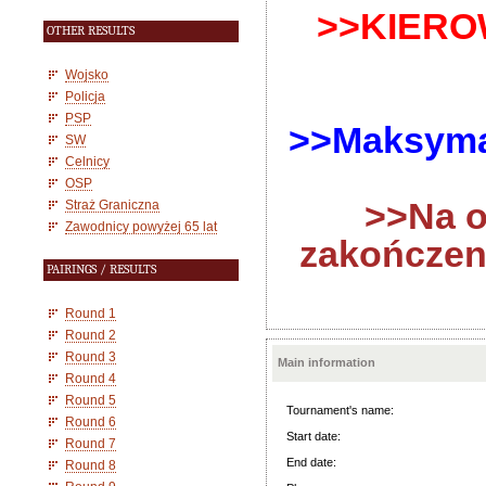
>>KIEROW
OTHER RESULTS
Wojsko
Policja
PSP
>>Maksymal
SW
Celnicy
OSP
>>Na ot
Straż Graniczna
Zawodnicy powyżej 65 lat
zakończeni
PAIRINGS / RESULTS
Round 1
Round 2
Round 3
Main information
Round 4
Round 5
Tournament's name:
Round 6
Start date:
Round 7
End date:
Round 8