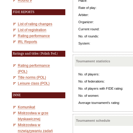
Round 9
Place:
Rate of play:
FIDE REPORTS
Arbiter:
Organizer:
List of rating changes
Current round:
List of registration
Rating performance
No. of rounds:
IRL Reports
System:
Ratings and titles (Polish Fed.)
Tournament statistics
Rating performance
(POL)
No. of players:
Title norms (POL)
No. of federations:
Leisure class (POL)
No. of players with FIDE rating:
INNE
No. of women:
Average tournament's rating:
Komunikat
Mistrzostwa w grze
błyskawicznej
Tournament schedule
Mistrzostwa w
rozwiązywaniu zadań