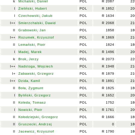
k
Michalski, Daniel
POL
R 2087
22
I
Zieliński, Hubert
POL
R 1852
20
I
Czechowski, Jakub
POL
R 1634
20
I++
Smierzchalski, Dawid
POL
R 2068
21
II
Grabowski, Jan
POL
1858
18
I++
Rozumek, Krzysztof
POL
R 1869
21
II
Lemański, Piotr
POL
1824
18
I
Madej, Marek
POL
R 1496
20
k
Brok, Jerzy
POL
R 2073
22
I++
Nadstoga, Wojciech
POL
R 1948
21
I+
Zabawski, Grzegorz
POL
R 1879
21
I++
Dzida, Kamil
POL
R 1891
21
II
Boła, Zygmunt
POL
R 1825
18
I
Byliński, Grzegorz
POL
R 1652
20
II
Koleda, Tomasz
POL
1752
18
I
Nowicki, Piotr
POL
R 1761
20
II
Kołodziejski, Grzegorz
POL
R 1666
18
II
Gruszecki, Andrzej
POL
0
18
II
Jacewicz, Krzysztof
POL
R 1790
18