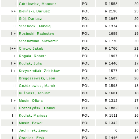
I
Górkiewicz, Mateusz
POL
R 1558
20
k+
Bieliński, Dariusz
POL
R 2198
23
I
Stój, Dariusz
POL
R 1967
20
II
Stachecki, Mikołaj
POL
R 1374
18
II+
Rosiński, Radosław
POL
1685
19
I
Stachowiak, Slawomir
POL
R 1770
20
I++
Chyży, Jakub
POL
R 1760
21
I+
Rogala, Robert
POL
1967
21
II+
Kudlak, Julia
POL
R 1440
17
II+
Krzysztofiak, Zdzisław
POL
1577
19
I
Bręgoszewski, Leon
POL
R 1503
20
II
Goździewicz, Marek
POL
R 1598
18
II
Kuśnierz, Janusz
POL
R 1601
18
II+
Musin, Oliwia
POL
R 1312
17
I+
Drożdżyński, Daniel
POL
R 1882
21
III
Kudlak, Mariusz
POL
R 1511
16
III
Musin, Paweł
POL
R 1342
16
III
Jachimek, Zenon
POL
0
16
III
Ostojicz, Eryk
POL
R 1446
16