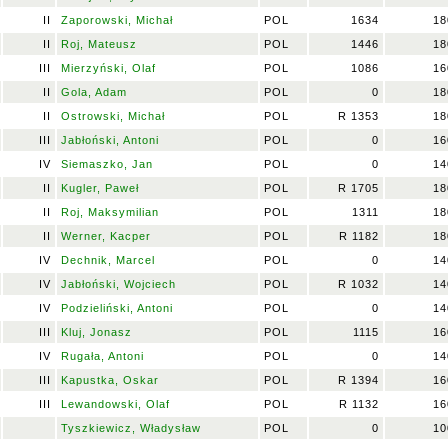
II
Zaporowski, Michał
POL
1634
18
II
Roj, Mateusz
POL
1446
18
III
Mierzyński, Olaf
POL
1086
16
II
Gola, Adam
POL
0
18
II
Ostrowski, Michał
POL
R 1353
18
III
Jabłoński, Antoni
POL
0
16
IV
Siemaszko, Jan
POL
0
14
II
Kugler, Paweł
POL
R 1705
18
II
Roj, Maksymilian
POL
1311
18
II
Werner, Kacper
POL
R 1182
18
IV
Dechnik, Marcel
POL
0
14
IV
Jabłoński, Wojciech
POL
R 1032
14
IV
Podzieliński, Antoni
POL
0
14
III
Kluj, Jonasz
POL
1115
16
IV
Rugała, Antoni
POL
0
14
III
Kapustka, Oskar
POL
R 1394
16
III
Lewandowski, Olaf
POL
R 1132
16
Tyszkiewicz, Władysław
POL
0
10