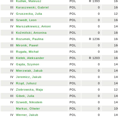
III
Kudlak, Mateusz
POL
R 1393
16
III
Karaszewski, Gabriel
POL
0
16
IV
Gruszecka, Julia
POL
0
12
III
Szwedt, Leon
POL
0
16
IV
Marszałkiewicz, Antoni
POL
0
14
II
Koźmiński, Antonina
POL
0
16
II
Rozumek, Paulina
POL
R 1236
16
III
Mironik, Paweł
POL
0
16
III
Rugała, Michał
POL
0
16
III
Kiełek, Aleksander
POL
R 1203
16
IV
Gajda, Szymon
POL
0
14
IV
Mierzwiak, Jakub
POL
0
14
IV
Jeremicz, Jakub
POL
0
14
IV
Rząd, Juliusz
POL
0
14
IV
Ziobrowska, Maja
POL
0
12
III
Gibek, Julia
POL
0
14
IV
Szwedt, Nikodem
POL
0
14
Markuc, Oliwier
POL
0
10
IV
Werner, Jakub
POL
0
14