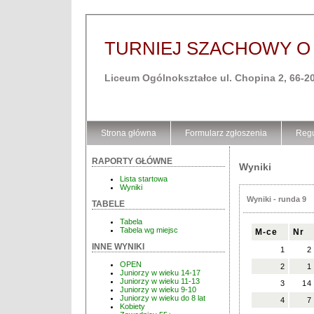
TURNIEJ SZACHOWY O
Liceum Ogólnokształce ul. Chopina 2, 66-2
Strona główna
Formularz zgłoszenia
Regu
RAPORTY GŁÓWNE
Wyniki
Lista startowa
Wyniki
Wyniki - runda 9
TABELE
Tabela
Tabela wg miejsc
M-ce
Nr
INNE WYNIKI
1
2
OPEN
2
1
Juniorzy w wieku 14-17
Juniorzy w wieku 11-13
3
14
Juniorzy w wieku 9-10
Juniorzy w wieku do 8 lat
4
7
Kobiety