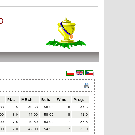
O
Pkt.
MBch.
Bch.
Wins
Prog.
00
8.5
45.50
58.50
8
44.5
00
8.0
44.00
58.00
8
41.0
00
7.5
40.50
53.00
7
38.5
00
7.0
42.00
54.50
7
35.0