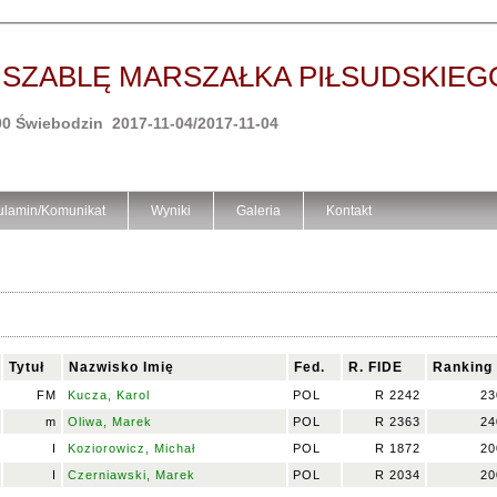
 SZABLĘ MARSZAŁKA PIŁSUDSKIEG
00 Świebodzin 2017-11-04/2017-11-04
lamin/Komunikat
Wyniki
Galeria
Kontakt
Tytuł
Nazwisko Imię
Fed.
R. FIDE
Ranking
FM
Kucza, Karol
POL
R 2242
23
m
Oliwa, Marek
POL
R 2363
24
I
Koziorowicz, Michał
POL
R 1872
20
I
Czerniawski, Marek
POL
R 2034
20