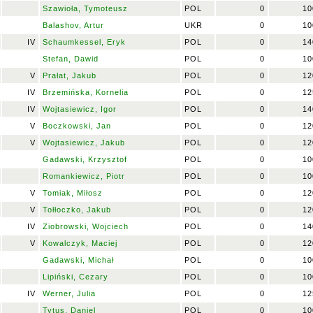
Szawioła, Tymoteusz
POL
0
10
Balashov, Artur
UKR
0
10
IV
Schaumkessel, Eryk
POL
0
14
Stefan, Dawid
POL
0
10
V
Prałat, Jakub
POL
0
12
IV
Brzemińska, Kornelia
POL
0
12
IV
Wojtasiewicz, Igor
POL
0
14
V
Boczkowski, Jan
POL
0
12
V
Wojtasiewicz, Jakub
POL
0
12
Gadawski, Krzysztof
POL
0
10
Romankiewicz, Piotr
POL
0
10
V
Tomiak, Miłosz
POL
0
12
V
Tołłoczko, Jakub
POL
0
12
IV
Ziobrowski, Wojciech
POL
0
14
V
Kowalczyk, Maciej
POL
0
12
Gadawski, Michał
POL
0
10
Lipiński, Cezary
POL
0
10
IV
Werner, Julia
POL
0
12
Tytus, Daniel
POL
0
10