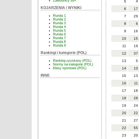
Zawodnicy 55+
5
4
KOJARZENIA / WYNIKI
6
17
Runda 1
7
29
Runda 2
Runda 3
8
6
Runda 4
Runda 5
9
16
Runda 6
Runda 7
10
15
Runda 8
Runda 9
11
19
Rankingi i kategorie (POL)
12
37
Ranking uzyskany (POL)
13
5
Normy na kategorie (POL)
Klasy sportowe (POL)
14
10
INNE
15
13
16
11
17
18
18
28
19
24
20
22
21
27
22
55
23
20