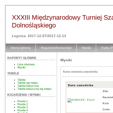
XXXIII Międzynarodowy Turniej S
Dolnośląskiego
Legnica 2017-12-07/2017-12-13
Strona główna
Regulamin/Komunikat
Wyniki
Partie (
RAPORTY GŁÓWNE
Wyniki
Lista startowa
Wyniki
Karta startowa zawodnika
TABELE
Tabela
Tabela wg miejsc
Dane zawodnika
Tabela klasyczna
Tabela klasyczna wg miejsc
SNo
KOJARZENIA / WYNIKI
Nazwis
Runda 1
Klub
Runda 2
Runda 3
Code
Runda 4