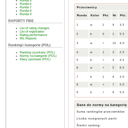
Runda 5
Runda 6
Runda 7
Przeciwnicy
Runda 8
Runda 9
Runda
Kolor
Pkt.
Nr
Pkt.
RAPORTY FIDE
1
w
1
9
3.5
List of rating changes
List of registration
2
b
0
1
5.5
Rating performance
IRL Reports
3
w
=
10
4.0
Rankingi i kategorie (POL)
Ranking uzyskany (POL)
4
w
1
3
2.5
Normy na kategorie (POL)
Klasy sportowe (POL)
5
b
=
4
4.5
6
w
=
5
6.5
7
b
1
6
3.0
8
w
=
7
5.0
9
b
=
8
5.0
Dane do normy na kategorię
Suma rankingów przeciwników:
Liczba rozegranych partii:
Średni ranking: